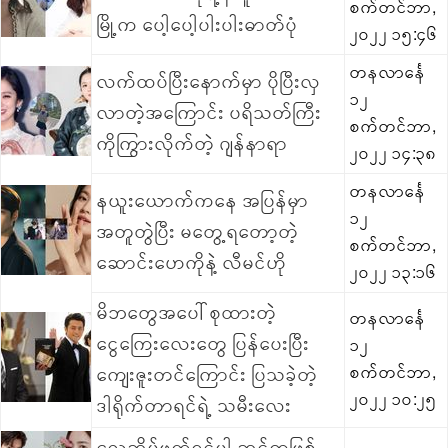
စက်တင်ဘာ,
မြို့က ပေါ့ပေါ့ပါးပါးဓာတ်ပုံ
၂၀၂၂ ၁၅:၄၆
တနလာင်္နေ
လက်ထပ်ပြီးနောက်မှာ ပိုပြီးလှ
၁၂
လာတဲ့အကြောင်း ပရိသတ်ကြီး
စက်တင်ဘာ,
ကိုကြွားလိုက်တဲ့ ဂျန်နာရာ
၂၀၂၂ ၁၄:၃၈
တနလာင်္နေ
နယူးယောက်ကနေ အပြန်မှာ
၁၂
အတူတွဲပြီး မတွေ့ရတော့တဲ့
စက်တင်ဘာ,
ဆောင်းဟေကိုနဲ့ လီမင်ဟို
၂၀၂၂ ၁၃:၁၆
မိဘတွေအပေါ် စုထားတဲ့
တနလာင်္နေ
ငွေကြေးလေးတွေ ပြန်ပေးပြီး
၁၂
ကျေးဇူးတင်ကြောင်း ပြသခဲ့တဲ့
စက်တင်ဘာ,
၂၀၂၂ ၁၀:၂၅
ဒါရိုက်တာရင်ရဲ့ သမီးလေး
လေဆိပ်ဖက်ရှင်ပါ ဆင်တူဖြစ်