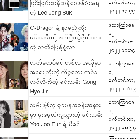
ပြင်းပြင်းထန်ထန်ဝေဖန်ခံနေရ
စက်တင်ဘာ,
၂၀၂၂ ၁၃:၄၄
တဲ့ Lee Jong Suk
သောကြာနေ
G-Dragon နဲ့ နာမည်ကြီး
၀၂
မင်းသမီးတို့ ဖက်ပြီးတွဲရိုက်ထား
စက်တင်ဘာ,
တဲ့ ဓာတ်ပုံပြန့်နှံ့လာ
၂၀၂၂ ၁၁:၁၄
လက်မထပ်ခင် တစ်လ အလိုမှာ
သောကြာနေ
အရေးကြီးတဲ့ ကိစ္စလေး တစ်ခု
၀၂
စက်တင်ဘာ,
လုပ်လိုက်တဲ့ မင်းသမီး Gong
၂၀၂၂ ၁၀:၀၉
Hyo Jin
သောကြာနေ
သမီးဖြစ်သူ ဈာပနအခန်းအနား
၀၂
မှာ မူးမေ့လဲကျသွားတဲ့ မင်းသမီး
စက်တင်ဘာ,
Yoo Joo Eun ရဲ့ မိခင်
၂၀၂၂ ၀၈:၅၄
ကြာသပတေး