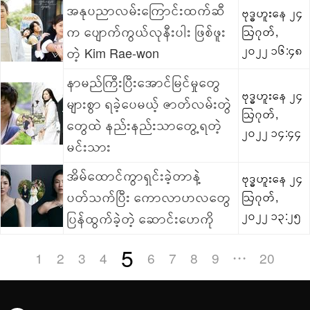
အနုပညာလမ်းကြောင်းထက်ဆီ
ဗုဒ္ဓဟူးနေ ၂၄
က ပျောက်ကွယ်လုနီးပါး ဖြစ်ဖူး
ဩဂုတ်,
၂၀၂၂ ၁၆:၄၈
တဲ့ Kim Rae-won
နာမည်ကြီးပြီးအောင်မြင်မှုတွေ
ဗုဒ္ဓဟူးနေ ၂၄
များစွာ ရခဲ့ပေမယ့် ဇာတ်လမ်းတွဲ
ဩဂုတ်,
တွေထဲ နည်းနည်းသာတွေ့ရတဲ့
၂၀၂၂ ၁၄:၄၄
မင်းသား
အိမ်ထောင်ကွာရှင်းခဲ့တာနဲ့
ဗုဒ္ဓဟူးနေ ၂၄
ပတ်သက်ပြီး ကောလာဟလတွေ
ဩဂုတ်,
၂၀၂၂ ၁၃:၂၅
ပြန်ထွက်ခဲ့တဲ့ ဆောင်းဟေကို
5
1
2
3
4
6
7
8
9
20
• • •