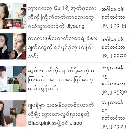
သွားလေသူ Sulli ရဲ့ အုတ်ဂူလေး
အင်္ဂါနေ ၀၆
ဆီကို ကြိုက်တတ်တာလေးတွေ
စက်တင်ဘာ,
၂၀၂၂ ၁၄:၂၅
ဝယ်သွားပေးခဲ့တဲ့ Jiyoung
ကလေးနှစ်ယောက်အမေရဲ့ ခံစား
အင်္ဂါနေ ၀၆
ချက်တွေကို ရင်ဖွင့်ခဲ့တဲ့ ဟန်ဂါ
စက်တင်ဘာ,
၂၀၂၂ ၁၀:၁၈
အင်း
တနလာင်္နေ
ဆွစ်ဇာလန်ကိုရောက်ရှိနေတဲ့ မ
၀၅
ကြာခင်ကလေးအဖေ ဖြစ်တော့
စက်တင်ဘာ,
မယ် ဟွန်ဘင်း
၂၀၂၂ ၁၅:၅၈
တနလာင်္နေ
ဂျပန်မှာ သာမန်လူတစ်ယောက်
၀၅
လိုမျိုး သွားလာလှုပ်ရှားနေတဲ့
စက်တင်ဘာ,
Blackpink အဖွဲ့ဝင် Jisoo
၂၀၂၂ ၁၄:၃၂