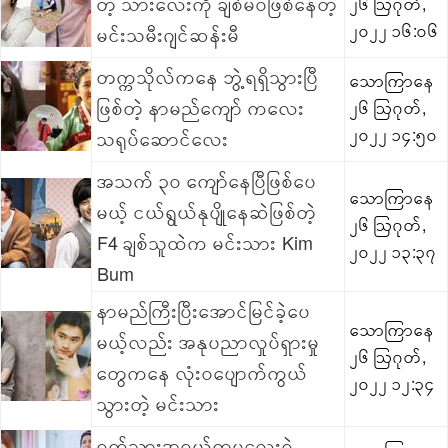
တဲ့ သားလေးကို ချစ်မဝဖြစ်နေတဲ့
၂၆ ဩဂုတ်,
၂၀၂၂ ၁၆:၀၆
မင်းသမီးဂျင်ဆန်းမီ
တက္ကသိုလ်ကနေ ဘွဲ့ရရှိသွားပြီ
သောကြာနေ
ဖြစ်တဲ့ နာမည်ကျော် ကလေး
၂၆ ဩဂုတ်,
၂၀၂၂ ၁၄:၅၀
သရုပ်ဆောင်လေး
အသက် ၃၀ ကျော်နေပြီဖြစ်ပေ
သောကြာနေ
မယ့် ငယ်ရွယ်နုပျိုနေဆဲဖြစ်တဲ့
၂၆ ဩဂုတ်,
F4 ချစ်သူထဲက မင်းသား Kim
၂၀၂၂ ၁၃:၃၇
Bum
နာမည်ကြီးပြီးအောင်မြင်ခဲ့ပေ
သောကြာနေ
မယ့်လည်း အနုပညာလှုပ်ရှားမှု
၂၆ ဩဂုတ်,
တွေကနေ လုံးဝပျောက်ကွယ်
၂၀၂၂ ၁၂:၃၄
သွားတဲ့ မင်းသား
ရက်သားအရွယ်တူမလေးရဲ့