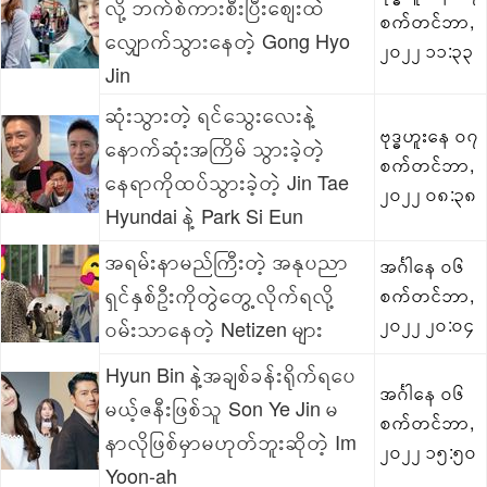
လို့ ဘက်စ်ကားစီးပြီးဈေးထဲ
စက်တင်ဘာ,
လျှောက်သွားနေတဲ့ Gong Hyo
၂၀၂၂ ၁၁:၃၃
Jin
ဆုံးသွားတဲ့ ရင်သွေးလေးနဲ့
ဗုဒ္ဓဟူးနေ ၀၇
နောက်ဆုံးအကြိမ် သွားခဲ့တဲ့
စက်တင်ဘာ,
နေရာကိုထပ်သွားခဲ့တဲ့ Jin Tae
၂၀၂၂ ၀၈:၃၈
Hyundai နဲ့ Park Si Eun
အရမ်းနာမည်ကြီးတဲ့ အနုပညာ
အင်္ဂါနေ ၀၆
ရှင်နှစ်ဦးကိုတွဲတွေ့လိုက်ရလို့
စက်တင်ဘာ,
၂၀၂၂ ၂၀:၀၄
ဝမ်းသာနေတဲ့ Netizen များ
Hyun Bin နဲ့အချစ်ခန်းရိုက်ရပေ
အင်္ဂါနေ ၀၆
မယ့်ဇနီးဖြစ်သူ Son Ye Jin မ
စက်တင်ဘာ,
နာလိုဖြစ်မှာမဟုတ်ဘူးဆိုတဲ့ Im
၂၀၂၂ ၁၅:၅၀
Yoon-ah