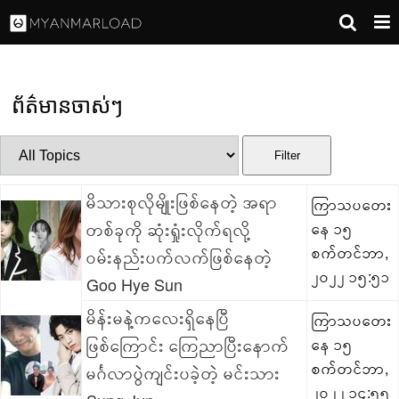
ព័ត៌មានចាស់ៗ
Filter
မိသားစုလိုမျိုးဖြစ်နေတဲ့ အရာ
ကြာသပတေး
တစ်ခုကို ဆုံးရှုံးလိုက်ရလို့
နေ ၁၅
စက်တင်ဘာ,
ဝမ်းနည်းပက်လက်ဖြစ်နေတဲ့
၂၀၂၂ ၁၅:၅၁
Goo Hye Sun
မိန်းမနဲ့ကလေးရှိနေပြီ
ကြာသပတေး
ဖြစ်ကြောင်း ကြေညာပြီးနောက်
နေ ၁၅
စက်တင်ဘာ,
မင်္ဂလာပွဲကျင်းပခဲ့တဲ့ မင်းသား
၂၀၂၂ ၁၄:၅၅