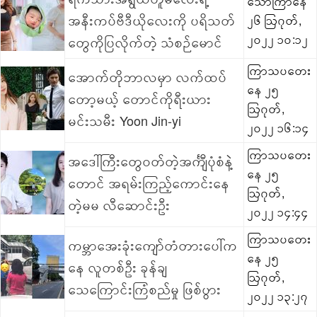
သောကြာနေ
အနီးကပ်ဗီဒီယိုလေးကို ပရိသတ်
၂၆ ဩဂုတ်,
၂၀၂၂ ၁၀:၁၂
တွေကိုပြလိုက်တဲ့ သံစဉ်မောင်
ကြာသပတေး
အောက်တိုဘာလမှာ လက်ထပ်
နေ ၂၅
တော့မယ့် တောင်ကိုရီးယား
ဩဂုတ်,
မင်းသမီး Yoon Jin-yi
၂၀၂၂ ၁၆:၁၄
ကြာသပတေး
အဒေါ်ကြီးတွေဝတ်တဲ့အင်္ကျီပုံစံနဲ့
နေ ၂၅
တောင် အရမ်းကြည့်ကောင်းနေ
ဩဂုတ်,
တဲ့မမ လီဆောင်းဦး
၂၀၂၂ ၁၄:၄၄
ကြာသပတေး
ကမ္ဘာအေးခုံးကျော်တံတားပေါ်က
နေ ၂၅
နေ လူတစ်ဦး ခုန်ချ
ဩဂုတ်,
သေကြောင်းကြံစည်မှု ဖြစ်ပွား
၂၀၂၂ ၁၃:၂၇