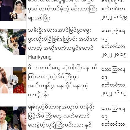
စနေနေ့ ၁၀
မှာပါလက်ထပ်ခဲ့တဲ့ မင်းသားကြီး
စက်တင်ဘာ,
၂၀၂၂ ၀၈:၃၉
ချာအင်ဖြိုး
သမီးဦးလေးအောင်မြင်စွာမွေး
သောကြာနေ
ဖွားလိုက်ပြီဖြစ်ကြောင်း အသိပေး
၀၉
စက်တင်ဘာ,
လာတဲ့ အဆိုတော်သရုပ်ဆောင်
၂၀၂၂ ၂၀:၁၅
Hankyung
မိသားစုဝင်တွေ ဆုံးပါးပြီးနောက်
သောကြာနေ
ကြီးမားလှတဲ့အိမ်ကြီးမှာ
၀၉
အထီးကျန်စွာနေထိုင်နေရတဲ့
စက်တင်ဘာ,
၂၀၂၂ ၁၆:၀၂
ဟာဂျီဝန်း
ချစ်ရတဲ့မိသားစုအတွက် တန်ဖိုး
သောကြာနေ
မြင့်အိမ်ကြီးတွေ လက်ဆောင်
၀၉
ပေးခဲ့တဲ့လူပျိုကြီးမင်းသား နှစ်
စက်တင်ဘာ,