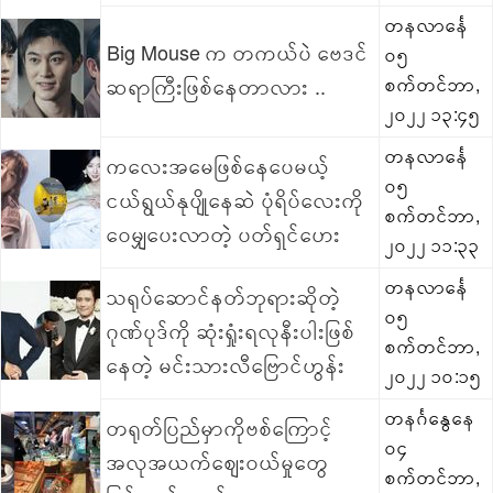
တနလာင်္နေ
Big Mouse က တကယ်ပဲ ဗေဒင်
၀၅
ဆရာကြီးဖြစ်နေတာလား ..
စက်တင်ဘာ,
၂၀၂၂ ၁၃:၄၅
တနလာင်္နေ
ကလေးအမေဖြစ်နေပေမယ့်
၀၅
ငယ်ရွယ်နုပျိုနေဆဲ ပုံရိပ်လေးကို
စက်တင်ဘာ,
ဝေမျှပေးလာတဲ့ ပတ်ရှင်ဟေး
၂၀၂၂ ၁၁:၃၃
တနလာင်္နေ
သရုပ်ဆောင်နတ်ဘုရားဆိုတဲ့
၀၅
ဂုဏ်ပုဒ်ကို ဆုံးရှုံးရလုနီးပါးဖြစ်
စက်တင်ဘာ,
နေတဲ့ မင်းသားလီဗြောင်ဟွန်း
၂၀၂၂ ၁၀:၁၅
တနင်္ဂနွေနေ
တရုတ်ပြည်မှာကိုဗစ်ကြောင့်
၀၄
အလုအယက်စျေးဝယ်မှုတွေ
စက်တင်ဘာ,