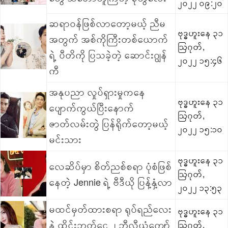
၂၀၂၂ ၀၉:၂၀
ဆရာဝန်ဖြစ်လာတော့မယ့် ညီမ
ဗုဒ္ဓဟူးနေ ၃၁
အတွက် အစ်ကိုကြီးတစ်ယောက်
ဩဂုတ်,
ရဲ့ ပီတိကို ပြသခဲ့တဲ့ ဆောင်းဂျွန်
၂၀၂၂ ၁၅:၄၆
ကီ
အနုပညာ လှုပ်ရှားမှုကနေ
ဗုဒ္ဓဟူးနေ ၃၁
ပျောက်ကွယ်ပြီးနောက်
ဩဂုတ်,
ဇာတ်လမ်းတွဲ ပြန်ရိုက်တော့မယ့်
၂၀၂၂ ၁၅:၁၀
မင်းသား
ဗုဒ္ဓဟူးနေ ၃၁
လေဆိပ်မှာ စိတ်ညစ်စရာ ပုံစံဖြစ်
ဩဂုတ်,
နေတဲ့ Jennie ရဲ့ ဗီဒီယို ပြန့်နှံ့လာ
၂၀၂၂ ၁၃:၅၃
မထင်မှတ်ထားစရာ ရုပ်ရည်လေး
ဗုဒ္ဓဟူးနေ ၃၁
နဲ့ ထိုင်းဘတ်ငွေ ၂ ဘီလီယံကျော်
ဩဂုတ်,