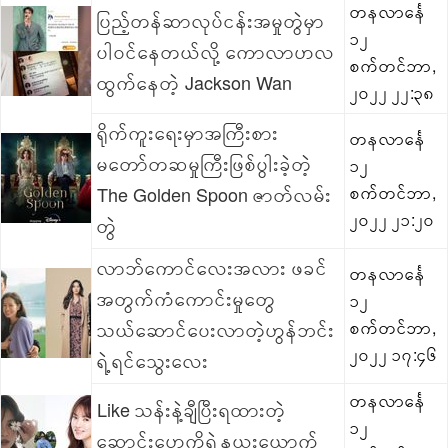
တနလာင်္နေ
ပြည့်တန်ဆာလုပ်ငန်းအမှုတွဲမှာ
၁၂
ပါဝင်နေတယ်လို့ ကောလာဟလ
စက်တင်ဘာ,
ထွက်နေတဲ့ Jackson Wan
၂၀၂၂ ၂၂:၃၈
ရိုက်ကူးရေးမှာအကြီးစား
တနလာင်္နေ
မတော်တဆမှုကြီးဖြစ်ပွါးခဲ့တဲ့
၁၂
The Golden Spoon ဇာတ်လမ်း
စက်တင်ဘာ,
၂၀၂၂ ၂၁:၂၀
တွဲ
လာဘ်ကောင်လေးအလား ဖခင်
တနလာင်္နေ
အတွက်ကံကောင်းမှုတွေ
၁၂
သယ်ဆောင်ပေးလာတဲ့ဟွန်ဘင်း
စက်တင်ဘာ,
၂၀၂၂ ၁၇:၄၆
ရဲ့ရင်သွေးလေး
တနလာင်္နေ
Like သန်းနဲ့ချီပြီးရထားတဲ့
၁၂
ဆောင်းဟေကိုရဲ့နယူးယောက်