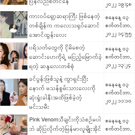
ပြန်လည်စတင်နေ
၂၀၂၂ ၁၉:၄၈
ကားဝပ်ရှော့ဆရာကြီး ဖြစ်နေတဲ့
စနေနေ့ ၀၃
တစ်ချိန်က ကလေးသရုပ်ဆောင်
စက်တင်ဘာ,
၂၀၂၂ ၁၄:၅၅
အောင်ထွန်းလေး
ပရိသတ်တွေကို ငိုမိစေတဲ့
စနေနေ့ ၀၃
ဆောင်းဟေကိုရဲ့ မပြည့်မြောက်ခဲ့
စက်တင်ဘာ,
၂၀၂၂ ၁၃:၂၄
ရတဲ့ ဆန္ဒလေးတစ်စုံ
ခင်ပွန်းဖြစ်သူနဲ့ ကွာရှင်းပြီး
စနေနေ့ ၀၃
နောက် မသန်စွမ်းသားလေးကို
စက်တင်ဘာ,
ဆုံးရှုံးခါနီးအထိဖြစ်ခဲ့တဲ့
၂၀၂၂ ၁၁:၁၀
မင်းသမီး
Pink Venomသီချင်းကိုသံစဉ်မပါ
စနေနေ့ ၀၃
ဘဲ ဆိုပြလိုက်တဲ့မြန်မာလူမျိုးအိုင်
စက်တင်ဘာ,