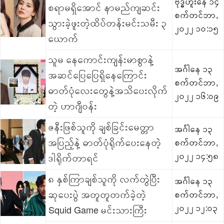
ဗုဒ္ဓဟူးနေ ၁၄
စရာမရှိအောင် နာမည်ကျဆင်း
စက်တင်ဘာ,
သွားခဲ့ဖူးတဲ့ထိပ်တန်းမင်းသမီး ၃
၂၀၂၂ ၁၀:၁၅
ယောက်
သူမ နေကောင်းကျန်းမာစွာနဲ့
အင်္ဂါနေ ၁၃
အဆင်ပြေပြေရှိနေကြောင်း
စက်တင်ဘာ,
ဓာတ်ပုံလေးတွေနဲ့အသိပေးလိုက်
၂၀၂၂ ၁၆:၀၉
တဲ့ ဟာဂျီဝန်း
ဇနီးဖြစ်သူကို ချစ်ခြင်းမေတ္တာ
အင်္ဂါနေ ၁၃
အပြည့်နဲ့ ဓာတ်ပုံရိုက်ပေးနေတဲ့
စက်တင်ဘာ,
၂၀၂၂ ၁၄:၅၈
ဒါရိုက်တာရင်
၈ နှစ်ကြာချစ်သူကို လက်တွဲပြီး
အင်္ဂါနေ ၁၃
ဆုပေးပွဲ အတူတူတက်ခဲ့တဲ့
စက်တင်ဘာ,
၂၀၂၂ ၁၂:၀၃
Squid Game မင်းသားကြီး