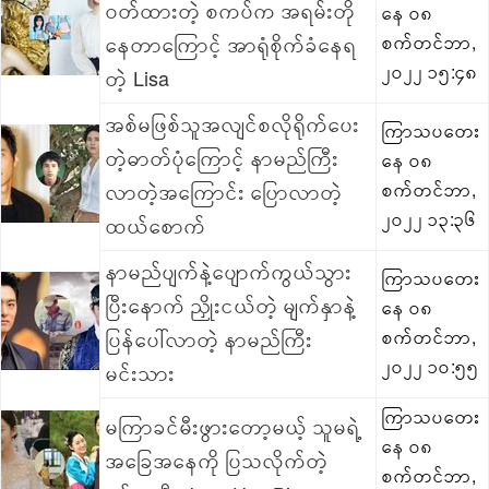
ဝတ်ထားတဲ့ စကပ်က အရမ်းတို
နေ ၀၈
နေတာကြောင့် အာရုံစိုက်ခံနေရ
စက်တင်ဘာ,
၂၀၂၂ ၁၅:၄၈
တဲ့ Lisa
အစ်မဖြစ်သူအလျင်စလိုရိုက်ပေး
ကြာသပတေး
တဲ့ဓာတ်ပုံကြောင့် နာမည်ကြီး
နေ ၀၈
လာတဲ့အကြောင်း ပြောလာတဲ့
စက်တင်ဘာ,
၂၀၂၂ ၁၃:၃၆
ထယ်စောက်
နာမည်ပျက်နဲ့ပျောက်ကွယ်သွား
ကြာသပတေး
ပြီးနောက် ညှိုးငယ်တဲ့ မျက်နှာနဲ့
နေ ၀၈
ပြန်ပေါ်လာတဲ့ နာမည်ကြီး
စက်တင်ဘာ,
၂၀၂၂ ၁၀:၅၅
မင်းသား
ကြာသပတေး
မကြာခင်မီးဖွားတော့မယ့် သူမရဲ့
နေ ၀၈
အခြေအနေကို ပြသလိုက်တဲ့
စက်တင်ဘာ,