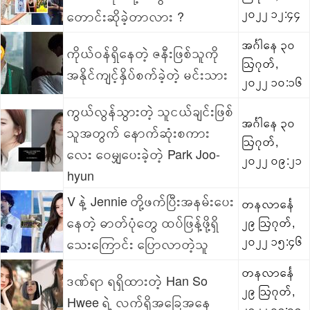
၂၀၂၂ ၁၂:၄၄
တောင်းဆိုခဲ့တာလား ?
အင်္ဂါနေ ၃၀
ကိုယ်ဝန်ရှိနေတဲ့ ဇနီးဖြစ်သူကို
ဩဂုတ်,
အနိုင်ကျင့်နှိပ်စက်ခဲ့တဲ့ မင်းသား
၂၀၂၂ ၁၀:၁၆
ကွယ်လွန်သွားတဲ့ သူငယ်ချင်းဖြစ်
အင်္ဂါနေ ၃၀
သူအတွက် နောက်ဆုံးစကား
ဩဂုတ်,
လေး ဝေမျှပေးခဲ့တဲ့ Park Joo-
၂၀၂၂ ၀၉:၂၁
hyun
V နဲ့ Jennie တို့ဖက်ပြီးအနမ်းပေး
တနလာင်္နေ
နေတဲ့ ဓာတ်ပုံတွေ ထပ်ဖြန့်ဖို့ရှိ
၂၉ ဩဂုတ်,
၂၀၂၂ ၁၅:၄၆
သေးကြောင်း ပြောလာတဲ့သူ
တနလာင်္နေ
ဒဏ်ရာ ရရှိထားတဲ့ Han So
၂၉ ဩဂုတ်,
Hwee ရဲ့ လက်ရှိအခြေအနေ
၂၀၂၂ ၁၄:၁၄