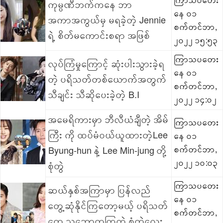
ကုမ္ပဏီဘက်ကနေ ဘာ
နေ ၀၁
အကာအကွယ်မှ မရခဲ့တဲ့ Jennie
စက်တင်ဘာ,
ရဲ့ စိတ်မကောင်းစရာ အဖြစ်
၂၀၂၂ ၁၅:၅၃
ကြာသပတေး
လုပ်ကြံမှုကြောင့် ဆုံးပါးသွားခဲ့ရ
နေ ၀၁
တဲ့ ပရိသတ်တစ်ယောက်အတွက်
စက်တင်ဘာ,
သီချင်း သီဆိုပေးခဲ့တဲ့ B.I
၂၀၂၂ ၁၄:၀၂
အမေရိကားမှာ ဘီလီယံချီတဲ့ အိမ်
ကြာသပတေး
ကြီး ကို ထပ်မံဝယ်ယူထားတဲ့Lee
နေ ၀၁
Byung-hun နဲ့ Lee Min-jung တို့
စက်တင်ဘာ,
၂၀၂၂ ၁၀:၀၃
စုံတွဲ
ကြာသပတေး
ဆယ်နှစ်အကြာမှာ ပြန်လည်
နေ ၀၁
တွေ့ဆုံနိုင်ကြတော့မယ့် ပရိသတ်
စက်တင်ဘာ,
တွေ သဘောတူကြတဲ့ စုံတွဲလေး