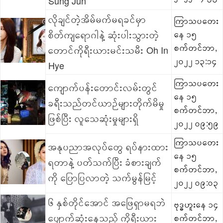
Sung Jun
လိုချင်တဲ့အိမ်မက်မရခင်မှာ
ကြာသပတေး
စိတ်ကျရောဂါနဲ့ ဆုံးပါးသွားတဲ့
နေ ၁၅
စက်တင်ဘာ,
တောင်ကိုရီးယားမင်းသမီး Oh In
၂၀၂၂ ၁၃:၁၄
Hye
ကြာသပတေး
ကျောက်ပန်းတောင်းလမ်းတွင်
နေ ၁၅
ခရီးသည်တင်ယာဉ်များတိုက်မိမှု
စက်တင်ဘာ,
ဖြစ်ပြီး လူသေဆုံးမှုများရှိ
၂၀၂၂ ၀၉:၅၉
ကြာသပတေး
အနုပညာအလုပ်တွေ ရပ်နားထား
နေ ၁၅
ရတာနဲ့ ပတ်သက်ပြီး ခံစားချက်
စက်တင်ဘာ,
ကို ပြောပြလာတဲ့ သက်မွန်မြင့်
၂၀၂၂ ၀၉:၀၃
၆ နှစ်တိုင်အောင် အဖြေရှာမရဘဲ
ဗုဒ္ဓဟူးနေ ၁၄
ပျောက်ဆုံးနေသည့် ကိုရီးယား
စက်တင်ဘာ,