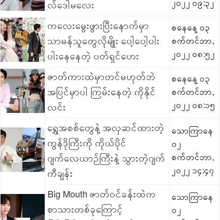
၂၀၂၂ ၀၉:၃၂
လ်ဒေါမလေး
ကလေးမွေးဖွားပြီးနောက်မှာ
စနေနေ့ ၀၃
သာမန်သူတွေလိုမျိုး ပေါ့ပေါ့ပါး
စက်တင်ဘာ,
၂၀၂၂ ၀၈:၅၂
ပါးနေနေတဲ့ ပတ်ရှင်ဟေး
ဇာတ်ကားထဲမှာတင်မဟုတ်ဘဲ
စနေနေ့ ၀၃
အပြင်မှာပါ ကြမ်းနေတဲ့ ကိုနိုင်
စက်တင်ဘာ,
၂၀၂၂ ၀၈:၁၅
လင်း
ရွှေအစစ်တွေနဲ့ အလှဆင်ထားတဲ့
သောကြာနေ
ကွန်ဒိုကြီးကို ကိုယ်ပိုင်
၀၂
ဂျက်လေယာဉ်ကြီးနဲ့ သွားတဲ့ဂျက်
စက်တင်ဘာ,
၂၀၂၂ ၁၄:၄၇
ကီချန်း
Big Mouth ဇာတ်ဝင်ခန်းထဲက
သောကြာနေ
စာသားတစ်ခုကြောင့်
၀၂