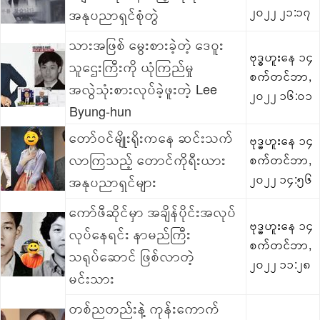
၂၀၂၂ ၂၁:၁၇
အနုပညာရှင်စုံတွဲ
သားအဖြစ် မွေးစားခဲ့တဲ့ ဒေဝူး
ဗုဒ္ဓဟူးနေ ၁၄
သူဌေးကြီးကို ယုံကြည်မှု
စက်တင်ဘာ,
အလွဲသုံးစားလုပ်ခဲ့ဖူးတဲ့ Lee
၂၀၂၂ ၁၆:၀၁
Byung-hun
တော်ဝင်မျိုးရိုးကနေ ဆင်းသက်
ဗုဒ္ဓဟူးနေ ၁၄
လာကြသည့် တောင်ကိုရီးယား
စက်တင်ဘာ,
၂၀၂၂ ၁၄:၅၆
အနုပညာရှင်များ
ကော်ဖီဆိုင်မှာ အချိန်ပိုင်းအလုပ်
ဗုဒ္ဓဟူးနေ ၁၄
လုပ်နေရင်း နာမည်ကြီး
စက်တင်ဘာ,
သရုပ်ဆောင် ဖြစ်လာတဲ့
၂၀၂၂ ၁၁:၂၈
မင်းသား
တစ်ညတည်းနဲ့ ကုန်းကောက်