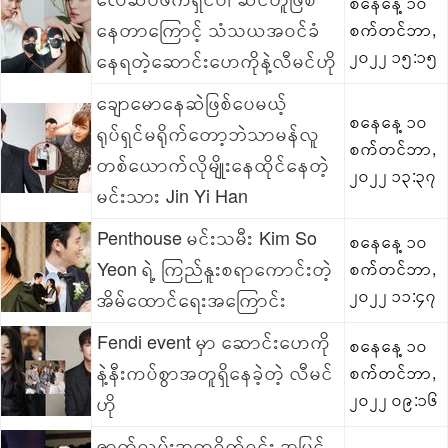
စနေနေ့ ၁၀
နေတာကြောင့် သံသယအဝင်ခံ
စက်တင်ဘာ,
၂၀၂၂ ၁၅:၁၅
နေရတဲ့ဆောင်းဟေကိုနဲ့လီမင်ဟို
ချောမောနေဆဲဖြစ်ပေမယ့်
စနေနေ့ ၁၀
ရုပ်ရှင်မရိုက်တော့ဘဲသာမန်လူ
စက်တင်ဘာ,
တစ်ယောက်လိုမျိုးနေထိုင်နေတဲ့
၂၀၂၂ ၁၃:၃၇
မင်းသား Jin Yi Han
Penthouse မင်းသမီး Kim So
စနေနေ့ ၁၀
Yeon ရဲ့ ကြည်နူးစရာကောင်းတဲ့
စက်တင်ဘာ,
၂၀၂၂ ၁၁:၄၇
အိမ်ထောင်ရေးအကြောင်း
Fendi event မှာ ဆောင်းဟေကို
စနေနေ့ ၁၀
နဲ့နီးကပ်စွာအတူရှိနေခဲ့တဲ့ လီမင်
စက်တင်ဘာ,
၂၀၂၂ ၀၉:၁၆
ဟို
ဇာတ်လမ်းအတူရိုက်ရင်း အပြင်