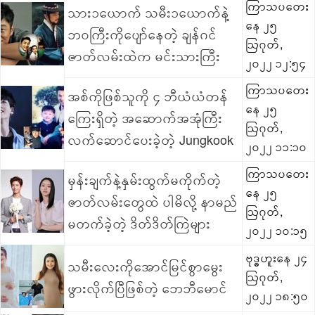
ကြာသပတေး
သား၁ယောက် သမီး၁ယောက်နဲ့
နေ ၂၅
ဘဝကြီးကိုပျော်နေတဲ့ ချန်ဂင်
ဩဂုတ်,
ဇာတ်လမ်းထဲက မင်းသားကြီး
၂၀၂၂ ၁၂:၅၄
ကြာသပတေး
အစ်ကိုဖြစ်သူကို ၄ ဘီယံယံတန်
နေ ၂၅
ကြေးရှိတဲ့ အဆောက်အအုံကြီး
ဩဂုတ်,
လက်ဆောင်ပေးခဲ့တဲ့ Jungkook
၂၀၂၂ ၁၁:၁၀
ကြာသပတေး
မှန်းချက်နဲ့နှမ်းထွက်မကိုက်တဲ့
နေ ၂၅
ဇာတ်လမ်းတွေထဲ ပါမိလို့ နာမည်
ဩဂုတ်,
မတက်ခဲ့တဲ့ ဒိတ်ဒိတ်ကြဲများ
၂၀၂၂ ၁၀:၁၅
ဗုဒ္ဓဟူးနေ ၂၄
သမီးလေးကိုအောင်မြင်စွာမွေး
ဩဂုတ်,
ဖွားလိုက်ပြီဖြစ်တဲ့ ဘေဘီမောင်
၂၀၂၂ ၁၈:၅၀