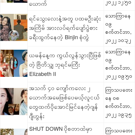
၂၀၂၂ ၁၂:၅၀
ယောက်
သောကြာနေ
ရင်သွေးလေးနဲ့အတူ ပထမဦးဆုံး
၀၉
အကြိမ် အားလပ်ရက်ပျော်ပွဲစား
စက်တင်ဘာ,
ခရီးထွက်နေတဲ့ Binjin စုံတွဲ
၂၀၂၂ ၁၀:၃၂
သောကြာနေ
ယမန်နေ့က ကွယ်လွန်သွားပြီဖြစ်
၀၉
တဲ့ ဗြိတိသျှ ဘုရင်မကြီး
စက်တင်ဘာ,
Elizabeth II
၂၀၂၂ ၀၉:၅၀
အသက် ၄၀ ကျော်ကလေး ၂
ကြာသပတေး
ယောက်အမေဖြစ်ပေမယ့်လူငယ်
နေ ၀၈
တွေထက်ပိုအောင်မြင်နေတဲ့ဂျန်
စက်တင်ဘာ,
၂၀၂၂ ၁၉:၃၅
ဂျီဟွန်း
SHUT DOWN ပိုစတာထဲမှာ
ကြာသပတေး