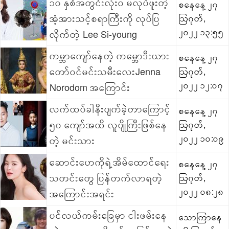
၁၀ နှစ်အတွင်းလုံးဝ မလုပ်ဖူးတဲ့
စနေနေ့ ၂၇
အံ့အားသင့်စရာကြီးကို လုပ်ပြ
ဩဂုတ်,
၂၀၂၂ ၁၃:၅၅
လိုက်တဲ့ Lee Si-young
ကမ္ဘာကျော်နေတဲ့ ကမ္ဘောဒီးယား
စနေနေ့ ၂၇
တော်ဝင်မင်းသမီးလေးJenna
ဩဂုတ်,
၂၀၂၂ ၁၂:၀၇
Norodom အကြောင်း
လက်ထပ်ခါနီးပျက်ခဲ့တာကြောင့်
စနေနေ့ ၂၇
၅၀ ကျော်အထိ လူပျိုကြီးဖြစ်နေ
ဩဂုတ်,
၂၀၂၂ ၁၀:၀၉
တဲ့ မင်းသား
ဆောင်းဟေကိုရဲ့အိမ်ထောင်ရေး
စနေနေ့ ၂၇
သတင်းတွေ ပြန်တက်လာရတဲ့
ဩဂုတ်,
၂၀၂၂ ၀၈:၂၈
အကြောင်းအရင်း
ပင်လယ်ကမ်းခြေမှာ ငါးဖမ်းနေ
သောကြာနေ