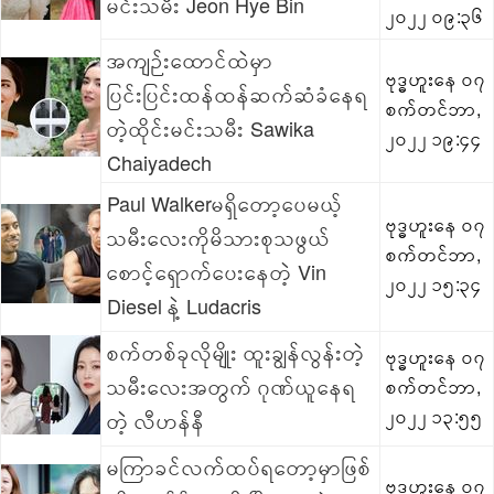
မင်းသမီး Jeon Hye Bin
၂၀၂၂ ၀၉:၃၆
အကျဉ်းထောင်ထဲမှာ
ဗုဒ္ဓဟူးနေ ၀၇
ပြင်းပြင်းထန်ထန်ဆက်ဆံခံနေရ
စက်တင်ဘာ,
တဲ့ထိုင်းမင်းသမီး Sawika
၂၀၂၂ ၁၉:၄၄
Chaiyadech
Paul Walkerမရှိတော့ပေမယ့်
ဗုဒ္ဓဟူးနေ ၀၇
သမီးလေးကိုမိသားစုသဖွယ်
စက်တင်ဘာ,
စောင့်ရှောက်ပေးနေတဲ့ Vin
၂၀၂၂ ၁၅:၃၄
Diesel နဲ့ Ludacris
စက်တစ်ခုလိုမျိုး ထူးချွန်လွန်းတဲ့
ဗုဒ္ဓဟူးနေ ၀၇
သမီးလေးအတွက် ဂုဏ်ယူနေရ
စက်တင်ဘာ,
၂၀၂၂ ၁၃:၅၅
တဲ့ လီဟန်နီ
မကြာခင်လက်ထပ်ရတော့မှာဖြစ်
ဗုဒ္ဓဟူးနေ ၀၇