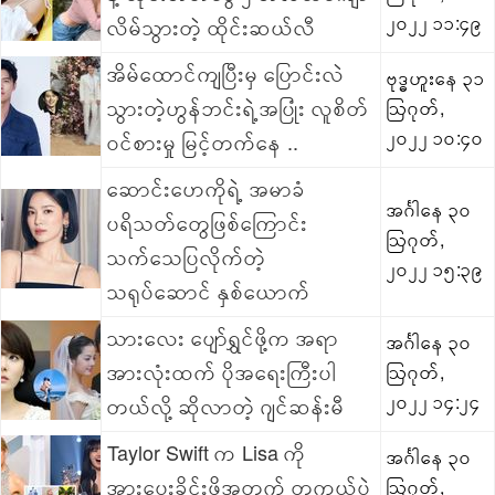
၂၀၂၂ ၁၁:၄၉
လိမ်သွားတဲ့ ထိုင်းဆယ်လီ
အိမ်ထောင်ကျပြီးမှ ပြောင်းလဲ
ဗုဒ္ဓဟူးနေ ၃၁
သွားတဲ့ဟွန်ဘင်းရဲ့အပြုံး လူစိတ်
ဩဂုတ်,
၂၀၂၂ ၁၀:၄၀
ဝင်စားမှု မြင့်တက်နေ ..
ဆောင်းဟေကိုရဲ့ အမာခံ
အင်္ဂါနေ ၃၀
ပရိသတ်တွေဖြစ်ကြောင်း
ဩဂုတ်,
သက်သေပြလိုက်တဲ့
၂၀၂၂ ၁၅:၃၉
သရုပ်ဆောင် နှစ်ယောက်
သားလေး ပျော်ရွှင်ဖို့က အရာ
အင်္ဂါနေ ၃၀
အားလုံးထက် ပိုအရေးကြီးပါ
ဩဂုတ်,
၂၀၂၂ ၁၄:၂၄
တယ်လို့ ဆိုလာတဲ့ ဂျင်ဆန်းမီ
Taylor Swift က Lisa ကို
အင်္ဂါနေ ၃၀
အားပေးခိုင်းဖို့အတွက် တကယ်ပဲ
ဩဂုတ်,