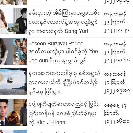
ခမ်းနားတဲ့ အိမ်ကြီးမှာအမွှာသမီး
တနလာင်္နေ
လေးနှစ်ယောက်နဲ့အတူ ပျော်ရွှင်
၂၉ ဩဂုတ်,
၂၀၂၂ ၁၁:၂၁
စွာ ကစားနေတဲ့ Song Yuri
Joseon Survival Period
တနလာင်္နေ
ဇာတ်လမ်းတွဲမှာ ပါဝင်ခဲ့တဲ့ Yoo
၂၉ ဩဂုတ်,
Joo-eun ဒီကနေ့ကွယ်လွန်
၂၀၂၂ ၁၀:၀၈
နဝဒေးတံတားပေါ်မှ ၃ နှစ်အရွယ်
တနလာင်္နေ
ကလေးငယ်ကို ချီပြီးမိခင်တစ်ဦး
၂၉ ဩဂုတ်,
၂၀၂၂ ၀၉:၀၇
ခုန်ချမှု ဖြစ်ပွား
ပေါ့ပျက်ပျက်စကားကြောင့် ပြင်း
စနေနေ့ ၂၇
ပြင်းထန်ဖန် ဝေဖန်ခြင်းခံခဲ့ရဖူး
ဩဂုတ်,
၂၀၂၂ ၁၆:၁၁
တဲ့ Kim Ji-Hoon