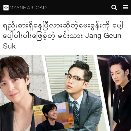
ရည်းစားရှိနေပြီလားဆိုတဲ့မေးခွန်းကို ပေါ့
ပေါ့ပါးပါးဖြေခဲ့တဲ့ မင်းသား Jang Geun
Suk