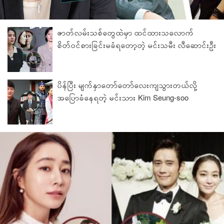
ဇာတ်လမ်းသစ်တွေထဲမှာ ထင်ထားသလောက်
စိတ်ဝင်စားခြင်းမခံရတော့တဲ့ မင်းသမီး လီဆောင်းဦး
ပိန်ပြီး မျက်နှာတော်တော်လေးကျသွားတယ်လို့
အပြောခံနေရတဲ့ မင်းသား Kim Seung-soo