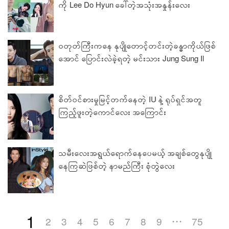
ကို Lee Do Hyun ခေါ်တဲ့အသုံးအနှုန်းလေး
ဝတုတ်ကြီးကနေ နုပျိုတောင့်တင်းတဲ့ခန္ဓာကိုယ်ဖြစ်
အောင် ပြောင်းလဲခဲ့ရတဲ့ မင်းသား Jung Sung Il
စိတ်ဝင်စားမှုမြင့်တက်နေတဲ့ IU နဲ့ ရုပ်ရှင်အတူ
ကြည့်ဖူးတဲ့ကောင်လေး အကြောင်း
သမီးလေးအရွယ်ရောက်နေပေမယ့် အချစ်တွေနုပျို
နေကြဆဲဖြစ်တဲ့ နာမည်ကြီး စုံတွဲလေး
1
2
3
4
5
6
7
8
9
75
• • •