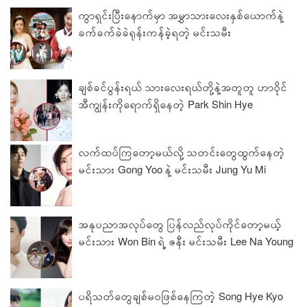
ကွာရှင်းပြီးနောက်မှာ အမွှာသားလေးနှစ်ယောက်‌နဲ့
ခက်ခက်ခဲခဲရုန်းကန်ခဲ့ရတဲ့ မင်းသမီး
ချစ်ခင်ပွန်းရယ် သားလေးရယ်တို့နဲ့အတူတူ ဟာဝိုင်
အီကျွန်းကိုရောက်ရှိနေတဲ့ Park Shin Hye
လက်ထပ်ကြတော့မယ်လို့ သတင်းတွေထွက်နေတဲ့
မင်းသား Gong Yoo နဲ့ မင်းသမီး Jung Yu Mi
အနုပညာအလုပ်တွေ ပြန်လည်လုပ်ကိုင်တော့မယ့်
မင်းသား Won Bin ရဲ့ ဇနီး မင်းသမီး Lee Na Young
ပရိသတ်တွေချစ်မဝဖြစ်နေကြတဲ့ Song Hye Kyo