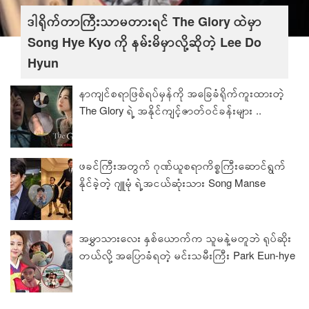
ဒါရိုက်တာကြီးသာမတားရင် The Glory ထဲမှာ
Song Hye Kyo ကို နမ်းမိမှာလို့ဆိုတဲ့ Lee Do
Hyun
နာကျင်စရာဖြစ်ရပ်မှန်ကို အခြေခံရိုက်ကူးထားတဲ့
The Glory ရဲ့ အနိုင်ကျင့်ဇာတ်ဝင်ခန်းများ ..
ဖခင်ကြီးအတွက် ဂုဏ်ယူစရာကိစ္စကြီးဆောင်ရွက်
နိုင်ခဲ့တဲ့ ဂျူမုံ ရဲ့အငယ်ဆုံးသား Song Manse
အမွှာသားလေး နှစ်ယောက်က သူမနဲ့မတူဘဲ ရုပ်ဆိုး
တယ်လို့ အပြောခံရတဲ့ မင်းသမီးကြီး Park Eun-hye