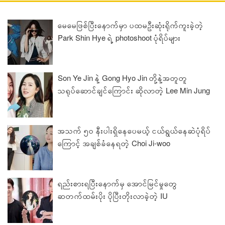
မေမေဖြစ်ပြီးနောက်မှာ ပထမဦးဆုံးရိုက်ကူးခဲ့တဲ့
Park Shin Hye ရဲ့ photoshoot ပုံရိပ်များ
Son Ye Jin နဲ့ Gong Hyo Jin တို့နဲ့အတူတူ
သရုပ်ဆောင်ချင်ကြောင်း ဆိုလာတဲ့ Lee Min Jung
အသက် ၅၀ နီးပါးရှိနေပေမယ့် ငယ်ရွယ်နေဆဲပုံရိပ်
ကြောင့် အချစ်ခံနေရတဲ့ Choi Ji-woo
ရည်းစားရပြီးနောက်မှ အောင်မြင်မှုတွေ
ဆတက်ထမ်းပိုး ပိုပြီးတိုးလာခဲ့တဲ့ IU