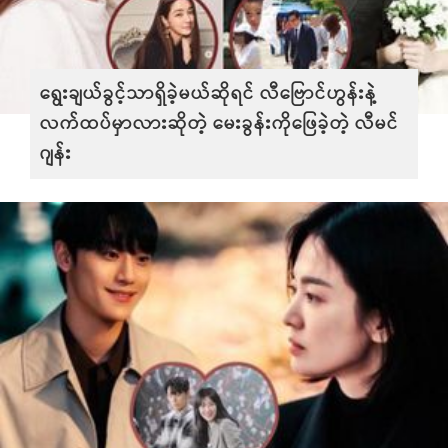
ရွေးချယ်ခွင့်သာရှိခဲ့မယ်ဆိုရင် လီဗြောင်ဟွန်းနဲ့
လက်ထပ်မှာလားဆိုတဲ့ မေးခွန်းကိုဖြေခဲ့တဲ့ လီမင်
ဂျန်း