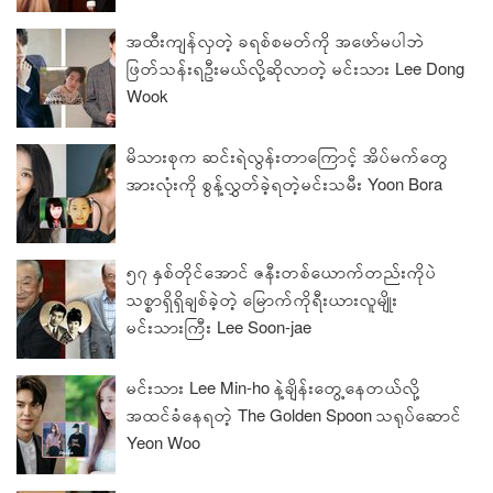
အထီးကျန်လှတဲ့ ခရစ်စမတ်ကို အဖော်မပါဘဲ
ဖြတ်သန်းရဦးမယ်လို့ဆိုလာတဲ့ မင်းသား Lee Dong
Wook
မိသားစုက ဆင်းရဲလွန်းတာကြောင့် အိပ်မက်တွေ
အားလုံးကို စွန့်လွှတ်ခဲ့ရတဲ့မင်းသမီး Yoon Bora
၅၇ နှစ်တိုင်အောင် ဇနီးတစ်ယောက်တည်းကိုပဲ
သစ္စာရှိရှိချစ်ခဲ့တဲ့ မြောက်ကိုရီးယားလူမျိုး
မင်းသားကြီး Lee Soon-jae
မင်းသား Lee Min-ho နဲ့ချိန်းတွေ့နေတယ်လို့
အထင်ခံနေရတဲ့ The Golden Spoon သရုပ်ဆောင်
Yeon Woo