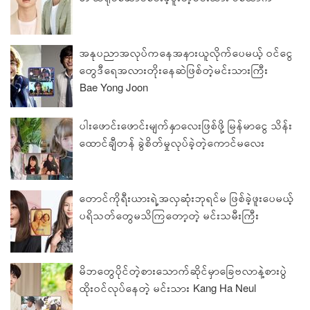
အနုပညာအလုပ်ကနေအနားယူလိုက်ပေမယ့် ဝင်ငွေ
တွေဒီရေအလားတိုးနေဆဲဖြစ်တဲ့မင်းသားကြီး
Bae Yong Joon
ပါးဖောင်းဖောင်းမျက်နှာလေးဖြစ်ဖို့ မြန်မာငွေ သိန်း
ထောင်ချီတန် ခွဲစိတ်မှုလုပ်ခဲ့တဲ့ကောင်မလေး
တောင်ကိုရီးယားရဲ့အလှဆုံးဘုရင်မ ဖြစ်ခဲ့ဖူးပေမယ့်
ပရိသတ်တွေမသိကြတော့တဲ့ မင်းသမီးကြီး
မိဘတွေပိုင်တဲ့စားသောက်ဆိုင်မှာခြေဗလာနဲ့စားပွဲ
ထိုးဝင်လုပ်နေတဲ့ မင်းသား Kang Ha Neul