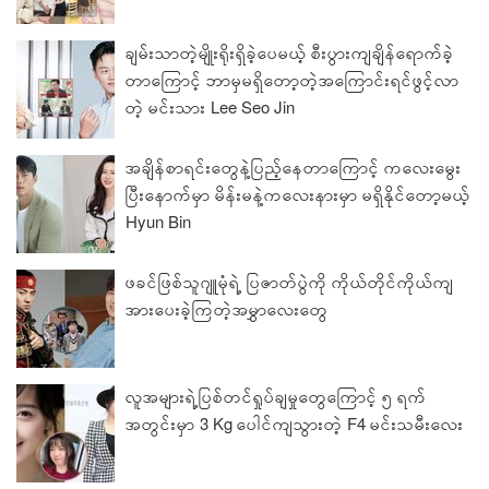
ချမ်းသာတဲ့မျိုးရိုးရှိခဲ့ပေမယ့် စီးပွားကျချိန်ရောက်ခဲ့
တာကြောင့် ဘာမှမရှိတော့တဲ့အကြောင်းရင်ဖွင့်လာ
တဲ့ မင်းသား Lee Seo Jin
အချိန်စာရင်းတွေနဲ့ပြည့်နေတာကြောင့် ကလေးမွေး
ပြီးနောက်မှာ မိန်းမနဲ့ကလေးနားမှာ မရှိနိုင်တော့မယ့်
Hyun Bin
ဖခင်ဖြစ်သူဂျူမုံရဲ့ ပြဇာတ်ပွဲကို ကိုယ်တိုင်ကိုယ်ကျ
အားပေးခဲ့ကြတဲ့အမွှာလေးတွေ
လူအများရဲ့ပြစ်တင်ရှုပ်ချမှုတွေကြောင့် ၅ ရက်
အတွင်းမှာ 3 Kg ပေါင်ကျသွားတဲ့ F4 မင်းသမီးလေး