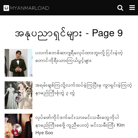
အနုပညာရှင်များ - Page 9
ပလက်စတစ်ဆာဂျရီမလုပ်ထားဘူးလို့ ငြင်းခဲ့တဲ့
တောင်ကိုရီးယားကြယ်ပွင့်များ
အရမ်းချစ်ကြလို့လက်ထပ်ခဲ့ကြပြီးမှ ကွာရှင်းခဲ့ကြတဲ့
နာမည်ကြီးစုံတွဲ ၃ တွဲ
လုပ်ဖော်ကိုင်ဖက်မင်းသားမင်းသမီးတွေကိုပါ
နာမည်ကြီးစေဖို့ ကူညီပေးတဲ့ မင်းသမီးကြီး Kim
Hye Soo