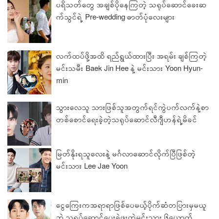
ပရိသတ်တွေ အချစ်ပိုနေကြတဲ့ သရုပ်ဆောင်ခေးဆ
က်သွင်ရဲ့ Pre-wedding ဓာတ်ပုံလေးများ
လက်ထပ်ဖို့အထိ ရည်ရွယ်ထားပြီး အရမ်း ချစ်ကြတဲ့
မင်းသမီး Baek Jin Hee နဲ့ မင်းသား Yoon Hyun-
min
သွားလေသူ သားဖြစ်သူအတွက်ရင်ကွဲပက်လက်နဲ့စာ
တစ်စောင်ရေးခဲ့တဲ့သရုပ်ဆောင်လီဂျီဟန်ရဲ့မိခင်
မြတ်နိုးရသူလေးနဲ့ မင်္ဂလာဆောင်လိုက်ပြီဖြစ်တဲ့
မင်းသား Lee Jae Yoon
ငွေကြေးကအရာရာဖြစ်ပေမယ့်ပိုက်ဆံတပြားမှမယူ
ဘဲ သရုပ်ဆောင်ပေးခဲ့ဖူးတဲ့မင်းသား ၆ယောက်