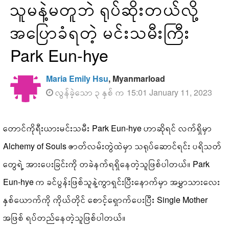
သူမနဲ့မတူဘဲ ရုပ်ဆိုးတယ်လို့
အပြောခံရတဲ့ မင်းသမီးကြီး
Park Eun-hye
Maria Emily Hsu
, Myanmarload
လွန်ခဲ့သော ၃ နှစ် က 15:01 January 11, 2023
တောင်ကိုရီးယားမင်းသမီး Park Eun-hye ဟာဆိုရင် လက်ရှိမှာ
Alchemy of Souls ဇာတ်လမ်းတွဲထဲမှာ သရုပ်ဆောင်ရင်း ပရိသတ်
တွေရဲ့ အားပေးခြင်းကို တခဲနက်ရရှိနေတဲ့သူဖြစ်ပါတယ်။ Park
Eun-hye က ခင်ပွန်းဖြစ်သူနဲ့ကွာရှင်းပြီးနောက်မှာ အမွှာသားလေး
နှစ်ယောက်ကို ကိုယ်တိုင် စောင့်ရှောက်ပေးပြီး Single Mother
အဖြစ် ရပ်တည်နေတဲ့သူဖြစ်ပါတယ်။