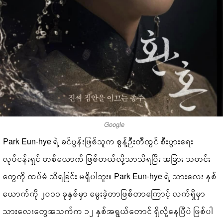
Google
Park Eun-hye ရဲ့ ခင်ပွန်းဖြစ်သူက စွန့်ဉီးတီထွင် စီးပွားရေး
လုပ်ငန်းရှင် တစ်ယောက် ဖြစ်တယ်လို့သာသိရပြီး အခြား သတင်း
တွေကို ထပ်မံ သိရခြင်း မရှိပါဘူး။ Park Eun-hye ရဲ့ သားလေး နှစ်
ယောက်ကို ၂၀၁၁ ခုနှစ်မှာ မွေးခဲ့တာဖြစ်တာကြောင့် လက်ရှိမှာ
သားလေးတွေအသက်က ၁၂ နှစ်အရွယ်တောင် ရှိလို့နေပြီပဲ ဖြစ်ပါ