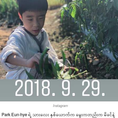
Instagram
Park Eun-hye ရဲ့ သားလေး နှစ်ယောက်က မွေးကတည်းက မိခင်နဲ့