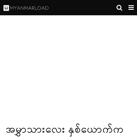
အမွှာသားလေး နှစ်ယောက်က