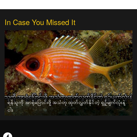
In Case You Missed It
ရန်သူကို အာရုံပြောင်းဖို့ အသံတု ထုတ်လွှတ်နိုင်တဲ့ ရှဉ့်မျက်လုံးနဲ့
ငါး