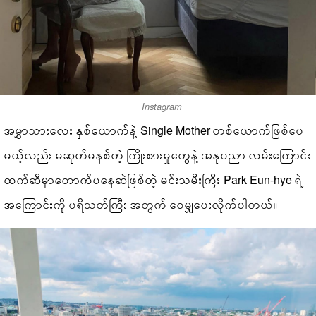
Instagram
အမွှာသားလေး နှစ်ယောက်နဲ့ Single Mother တစ်ယောက်ဖြစ်ပေ
မယ့်လည်း မဆုတ်မနစ်တဲ့ ကြိုးစားမှုတွေနဲ့ အနုပညာ လမ်းကြောင်း
ထက်ဆီမှာတောက်ပနေဆဲဖြစ်တဲ့ မင်းသမီးကြီး Park Eun-hye ရဲ့
အကြောင်းကို ပရိသတ်ကြီး အတွက် ဝေမျှပေးလိုက်ပါတယ်။