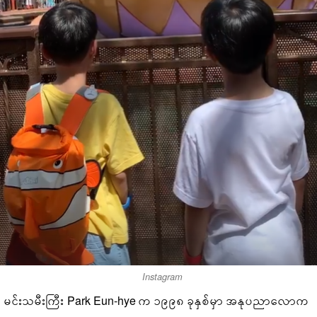
Instagram
မင်းသမီးကြီး Park Eun-hye က ၁၉၉၈ ခုနှစ်မှာ အနုပညာလောက