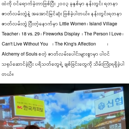
ထဲကို ဝင်ရောက်ခဲ့တာဖြစ်ပြီး ၂၀၀၃ ခုနှစ်မှာ နန်းတွင်း ရတနာ
ဇာတ်လမ်းတွဲနဲ့ အအောင်မြင်ဆုံး ဖြစ်ခဲ့ပါတယ်။ နန်းတွင်းရတနာ
ဇာတ်လမ်းတွဲ ပြီးတဲ့နောက်မှာ Little Women ၊ Island Village
Teacher ၊ 18 vs. 29 ၊ Fireworks Display ၊ The Person I Love ၊
Can't Live Without You ၊ The King's Affection ၊
Alchemy of Souls စတဲ့ ဇာတ်လမ်းပေါင်းများစွာမှာ ပါဝင်
သရုပ်ဆောင်ခဲ့ပြီး ပရိသတ်တွေရဲ့ ချစ်ခြင်းတွေကို သိမ်းကြုံးရရှိခဲ့ပါ
တယ်။