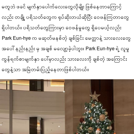
မတူဘဲ ဖခင် မျက်နှာပေါက်လေးတွေလိုမျိုး ဖြစ်နေတာကြောင့်
လည်း တချို့ ပရိသတ်တွေက ရုပ်ဆိုးတယ်ဆိုပြီး ဝေဖန်ကြတာတွေ
ရှိပါတယ်။ ပရိသတ်တွေကြားမှာ ဝေဖန်မှုတွေ ရှိပေမယ့်လည်း
Park Eun-hye က မဆုတ်မနစ်တဲ့ ချစ်ခြင်း မေတ္တာနဲ့ သားလေးတွေ
အပေါ် နည်းနည်း မှ အချစ် မလျော့ခဲ့ပါဘူး။ Park Eun-hye ရဲ့ လူမှု
ကွန်ရက်စာမျက်နှာ ပေါ်မှာလည်း သားလေးကို ချစ်တဲ့ အကြောင်း
တွေနဲ့သာ အမြဲတမ်းပြည့်နေတာဖြစ်ပါတယ်။