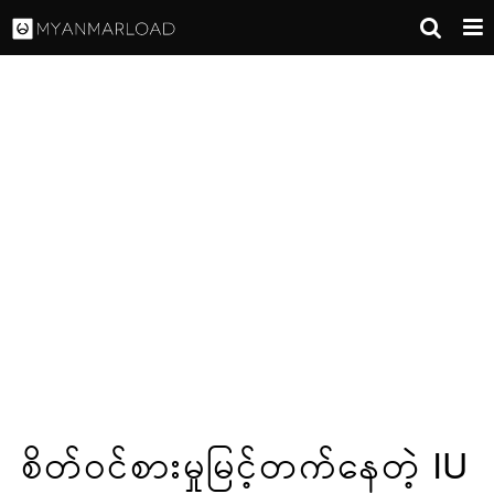
စိတ်ဝင်စားမှုမြင့်တက်နေတဲ့ IU