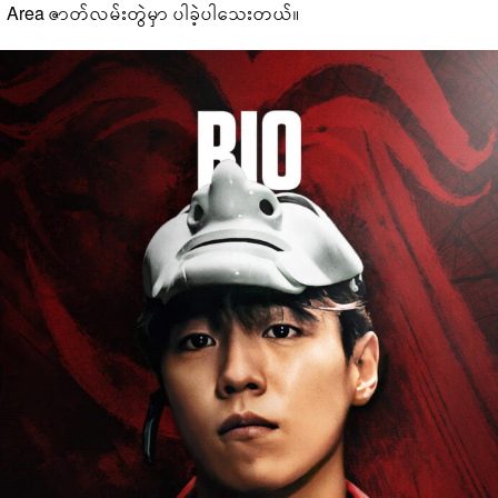
Area ဇာတ်လမ်းတွဲမှာ ပါခဲ့ပါသေးတယ်။