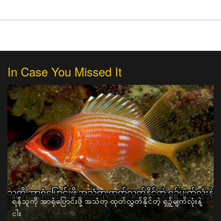
In Case You Missed It
ရန်သူကို အာရုံပြောင်းဖို့ အသံတု ထုတ်လွှတ်နိုင်တဲ့ ရှဉ့်မျက်လုံးနဲ့
ငါး