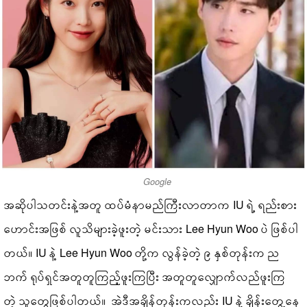
Google
အဆိုပါသတင်းနဲ့အတူ ထပ်မံနာမည်ကြီးလာတာက IU ရဲ့ ရည်းစား
ဟောင်းအဖြစ် လူသိများခဲ့ဖူးတဲ့ မင်းသား Lee Hyun Woo ပဲ ဖြစ်ပါ
တယ်။ IU နဲ့ Lee Hyun Woo တို့က လွန်ခဲ့တဲ့ ၉ နှစ်တုန်းက ည
ဘက် ရုပ်ရှင်အတူတူကြည့်ဖူးကြပြီး အတူတူလျှောက်လည်ဖူးကြ
တဲ့ သူတွေဖြစ်ပါတယ်။ အဲဒီအချိန်တုန်းကလည်း IU နဲ့ ချိန်းတွေ့နေ