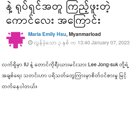
နဲ့ ရုပ်ရှင်အတူ ကြည့်ဖူးတဲ့
ကောင်လေး အကြောင်း
Maria Emily Hsu
, Myanmarload
လွန်ခဲ့သော ၃ နှစ် က 13:40 January 07, 2023
လက်ရှိမှာ IU နဲ့ တောင်ကိုရီးယားမင်းသား Lee Jong-suk တို့ရဲ့
အချစ်ရေး သတင်းဟာ ပရိသတ်တွေကြားမှာစိတ်ဝင်စားမှု မြင့်
တက်နေပါတယ်။