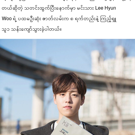
တယ်ဆိုတဲ့ သတင်းထွက်ပြီးနောက်မှာ မင်းသား Lee Hyun
Woo ရဲ့ ပထမဦးဆုံး ဇာတ်လမ်းက ၈ ရက်တည်းနဲ့ ကြည့်ရှူ
သူ၁ သန်းကျော်သွားခဲ့ပါတယ်။