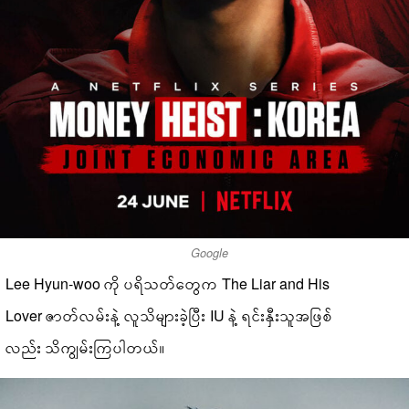
Google
Lee Hyun-woo ကို ပရိသတ်တွေက The Liar and His
Lover ဇာတ်လမ်းနဲ့ လူသိများခဲ့ပြီး IU နဲ့ ရင်းနှီးသူအဖြစ်
လည်း သိကျွမ်းကြပါတယ်။