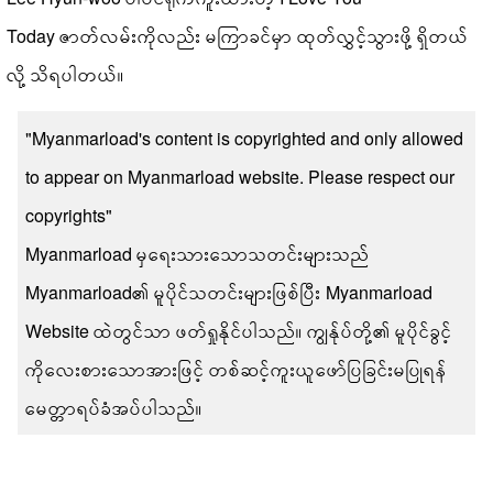
Today ဇာတ်လမ်းကိုလည်း မကြာခင်မှာ ထုတ်လွှင့်သွားဖို့ ရှိတယ်
လို့ သိရပါတယ်။
"Myanmarload's content is copyrighted and only allowed
to appear on Myanmarload website. Please respect our
copyrights"
Myanmarload မှရေးသားသောသတင်းများသည်
Myanmarload၏ မူပိုင်သတင်းများဖြစ်ပြီး Myanmarload
Website ထဲတွင်သာ ဖတ်ရှုနိုင်ပါသည်။ ကျွန်ုပ်တို့၏ မူပိုင်ခွင့်
ကိုလေးစားသောအားဖြင့် တစ်ဆင့်ကူးယူဖော်ပြခြင်းမပြုရန်
မေတ္တာရပ်ခံအပ်ပါသည်။