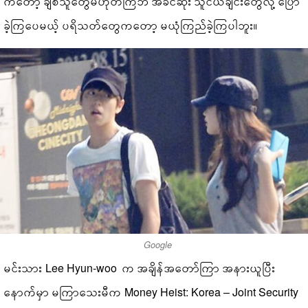
ကတော့ ချစ်သူတွေမဟုတ်ကြဘဲ အခင်ဆုံး သူငယ်ချင်းတွေလို့ ပြော
ခဲ့ကြပေမယ့် ပရိသတ်တွေကတော့ မယုံကြည်ခဲ့ကြပါဘူး။
Google
မင်းသား Lee Hyun-woo က အချိန်အတော်ကြာ အနားယူပြီး
နောက်မှာ မကြာသေးမီက Money Heist: Korea – Joint Security