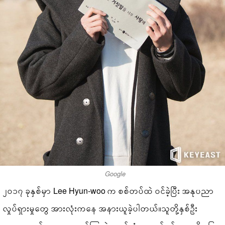
Google
၂၀၁၇ ခုနှစ်မှာ Lee Hyun-woo က စစ်တပ်ထဲ ဝင်ခဲ့ပြီး အနုပညာ
လှုပ်ရှားမှုတွေ အားလုံးကနေ အနားယူခဲ့ပါတယ်။သူတို့နှစ်ဦး