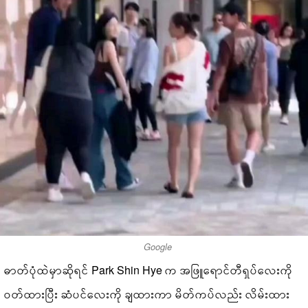
Google
ဓာတ်ပုံထဲမှာဆိုရင် Park Shin Hye က အဖြူရောင်တီရှပ်လေးကို
ဝတ်ထားပြီး ဆံပင်လေးကို ချထားကာ မိတ်ကပ်လည်း လိမ်းထား