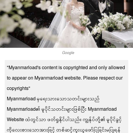
Google
"Myanmarload's content is copyrighted and only allowed
to appear on Myanmarload website. Please respect our
copyrights"
Myanmarload မှရေးသားသောသတင်းများသည်
Myanmarload၏ မူပိုင်သတင်းများဖြစ်ပြီး Myanmarload
Website ထဲတွင်သာ ဖတ်ရှုနိုင်ပါသည်။ ကျွန်ုပ်တို့၏ မူပိုင်ခွင့်
ကိုလေးစားသောအားဖြင့် တစ်ဆင့်ကူးယူဖော်ပြခြင်းမပြုရန်