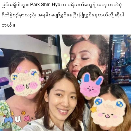
ခြင်းမရှိပါဘူး။ Park Shin Hye က ပရိသတ်တွေနဲ့ အတူ ဓာတ်ပုံ
ရိုက်ခဲ့စဉ်မှာလည်း အရမ်း ပျော်ရွှင်နေပြီး ပြုံးရွှင်နေတယ်လို့ ဆိုပါ
တယ် ။