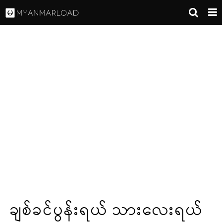
ချစ်ခင်ပွန်းရယ် သားလေးရယ်