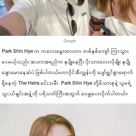
Google
Park Shin Hye က ကလေးမွေးထားတာ တစ်နှစ်ကျော် ကြာသွား
ပေမယ့်လည်း အသားအရည်က နုပျိုနေပြီး ပိုးသားလေးလိုမျိုး နုပျို
ချောမောနေဆဲပဲ ဖြစ်ပါတယ်။ဟာဝိုင်အီကျွန်းကို ပျော်ရွှင်စွာရောက်
ရှိနေတဲ့ The Heirs မင်းသမီး Park Shin Hye တို့မိသားစုနဲ့ သူမရဲ့
သူငယ်ချင်းအဖွဲ့ကို ပရိသတ်ကြီးအတွက် ဝေမျှပေးလိုက်ပါတယ်။