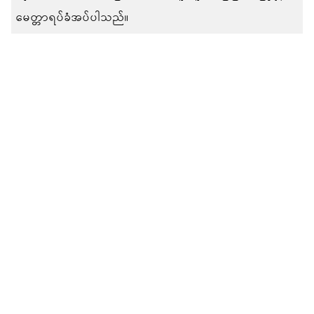
မေတ္တာရပ်ခံအပ်ပါသည်။