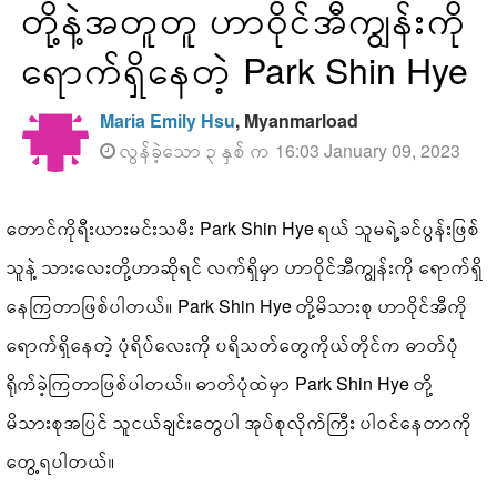
တို့နဲ့အတူတူ ဟာဝိုင်အီကျွန်းကို
ရောက်ရှိနေတဲ့ Park Shin Hye
Maria Emily Hsu
, Myanmarload
လွန်ခဲ့သော ၃ နှစ် က 16:03 January 09, 2023
တောင်ကိုရီးယားမင်းသမီး Park Shin Hye ရယ် သူမရဲ့ခင်ပွန်းဖြစ်
သူနဲ့ သားလေးတို့ဟာဆိုရင် လက်ရှိမှာ ဟာဝိုင်အီကျွန်းကို ရောက်ရှိ
နေကြတာဖြစ်ပါတယ်။ Park Shin Hye တို့မိသားစု ဟာဝိုင်အီကို
ရောက်ရှိနေတဲ့ ပုံရိပ်လေးကို ပရိသတ်တွေကိုယ်တိုင်က ဓာတ်ပုံ
ရိုက်ခဲ့ကြတာဖြစ်ပါတယ်။ ဓာတ်ပုံထဲမှာ Park Shin Hye တို့
မိသားစုအပြင် သူငယ်ချင်းတွေပါ အုပ်စုလိုက်ကြီး ပါဝင်နေတာကို
တွေ့ရပါတယ်။