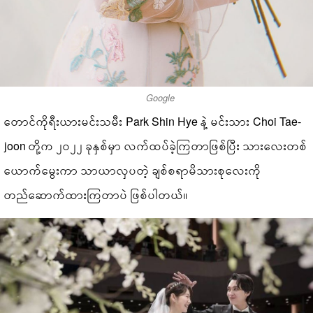
Google
တောင်ကိုရီးယားမင်းသမီး Park Shin Hye နဲ့ မင်းသား Choi Tae-
joon တို့က ၂၀၂၂ ခုနှစ်မှာ လက်ထပ်ခဲ့ကြတာဖြစ်ပြီး သားလေးတစ်
ယောက်မွေးကာ သာယာလှပတဲ့ ချစ်စရာမိသားစုလေးကို
တည်ဆောက်ထားကြတာပဲ ဖြစ်ပါတယ်။