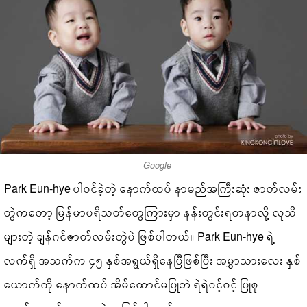
Google
Park Eun-hye ပါဝင်ခဲ့တဲ့ နောက်ထပ် နာမည်အကြီးဆုံး ဇာတ်လမ်း
တွဲကတော့ မြန်မာပရိသတ်တွေကြားမှာ နန်းတွင်းရတနာလို့ လူသိ
များတဲ့ ချန်ဂင်ဇာတ်လမ်းတွဲပဲ ဖြစ်ပါတယ်။ Park Eun-hye ရဲ့
လက်ရှိ အသက်က ၄၅ နှစ်အရွယ်ရှိနေပြီဖြစ်ပြီး အမွှာသားလေး နှစ်
ယောက်ကို နောက်ထပ် အိမ်ထောင်မပြုဘဲ ရဲရဲဝင့်ဝင့် ပြုစု