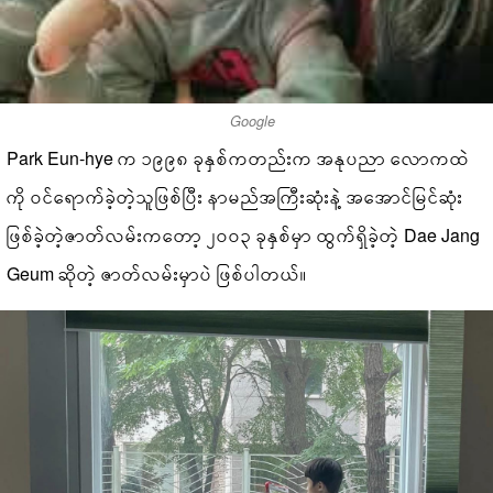
Google
Park Eun-hye က ၁၉၉၈ ခုနှစ်ကတည်းက အနုပညာ လောကထဲ
ကို ဝင်ရောက်ခဲ့တဲ့သူဖြစ်ပြီး နာမည်အကြီးဆုံးနဲ့ အအောင်မြင်ဆုံး
ဖြစ်ခဲ့တဲ့ဇာတ်လမ်းကတော့ ၂၀၀၃ ခုနှစ်မှာ ထွက်ရှိခဲ့တဲ့ Dae Jang
Geum ဆိုတဲ့ ဇာတ်လမ်းမှာပဲ ဖြစ်ပါတယ်။