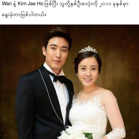
Wan နဲ့ Kim Jae Ho ဖြစ်ပြီး သူတို့နှစ်ဦးစလုံးကို ၂၀၁၁ ခုနှစ်မှာ
မွေးခဲ့တာဖြစ်ပါတယ်။