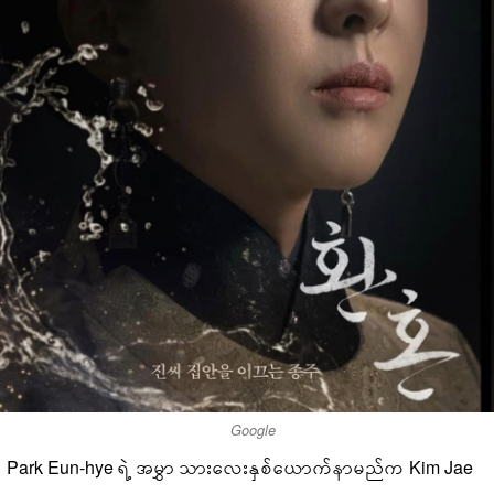
Google
Park Eun-hye ရဲ့ အမွှာ သားလေးနှစ်ယောက်နာမည်က Kim Jae