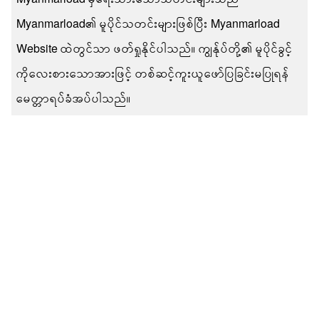
Myanmarload၏ မူပိုင်သတင်းများဖြစ်ပြီး Myanmarload
Website ထဲတွင်သာ ဖတ်ရှုနိုင်ပါသည်။ ကျွန်ုပ်တို့၏ မူပိုင်ခွင့်
ကိုလေးစားသောအားဖြင့် တစ်ဆင့်ကူးယူဖော်ပြခြင်းမပြုရန်
မေတ္တာရပ်ခံအပ်ပါသည်။