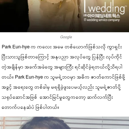
Google
Park Eun-hye က ကလေး အမေ တစ်ယောက်ဖြစ်သလို ကွာရှင်း
ပြီးသားသူဖြစ်တာကြောင့် အနုပညာ အလုပ်တွေ ပြန်ပြီး လုပ်ကိုင်
တဲ့အချိန်မှာ အခက်အခဲတွေ အများကြီး ရင်ဆိုင်ခဲ့ရတယ်လို့သိရပါ
တယ်။ Park Eun-hye က သူမရဲ့ဘဝမှာ အဓိက ဇာတ်ကောင်ဖြစ်ဖို့
အခွင့် အရေးတွေ တစ်ခါမှ မရရှိခဲ့ဖူးပေမယ့်လည်း သူမရဲ့ဇာတ်ပို့
သရုပ်ဆောင်အဖြစ် အောင်မြင်မှုတွေကတော့ ဆက်လက်ပြီး
တောက်ပနေဆဲပဲ ဖြစ်ပါတယ်။