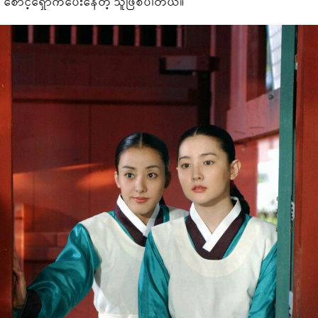
စောင့်ရှောက်ပေးနေတဲ့ သူဖြစ်ပါတယ်။