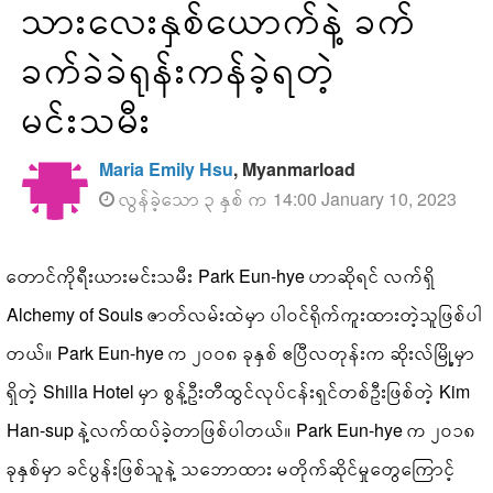
သားလေးနှစ်ယောက်‌နဲ့ ခက်
ခက်ခဲခဲရုန်းကန်ခဲ့ရတဲ့
မင်းသမီး
Maria Emily Hsu
, Myanmarload
လွန်ခဲ့သော ၃ နှစ် က 14:00 January 10, 2023
တောင်ကိုရီးယားမင်းသမီး Park Eun-hye ဟာဆိုရင် လက်ရှိ
Alchemy of Souls ဇာတ်လမ်းထဲမှာ ပါဝင်ရိုက်ကူးထားတဲ့သူဖြစ်ပါ
တယ်။ Park Eun-hye က ၂၀၀၈ ခုနှစ် ဧပြီလတုန်းက ဆိုးလ်မြို့မှာ
ရှိတဲ့ Shilla Hotel မှာ စွန့်ဦးတီထွင်လုပ်ငန်းရှင်တစ်ဦးဖြစ်တဲ့ Kim
Han-sup နဲ့လက်ထပ်ခဲ့တာဖြစ်ပါတယ်။ Park Eun-hye က ၂၀၁၈
ခုနှစ်မှာ ခင်ပွန်းဖြစ်သူနဲ့ သဘောထား မတိုက်ဆိုင်မှုတွေကြောင့်