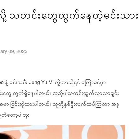
့ သတင်းတွေထွက်နေတဲ့မင်းသား 
uary 09, 2023
နဲ့ မင်းသမီး Jung Yu Mi တို့ဟာဆိုရင် မကြာခင်မှာ
းတွေ ထွက်ရှိနေပါတယ်။ အဆိုပါသတင်းထွက်လာလာချင်း
အမာ ငြင်းဆိုထားပါတယ်။ သူတို့နှစ်ဦးလက်ထပ်ကြတာ အခု
တ်တော့ပါဘူး။