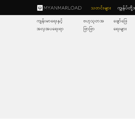
သတင်းများ
ကျွနု်ပ်တိ
ကျန်းမာရေးနှင့်
ဗဟုသုတအ
ဖျော်ဖြေ
အလှအပရေးရာ
ဖြာဖြာ
ရေးများ