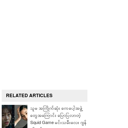
RELATED ARTICLES
သူမ အကြိုက်ဆုံး ကေပေါ့အဖွဲ့
တွေအကြောင်း ပြောပြလာတဲ့
Squid Game မင်းသမီးလေး ဂျန်