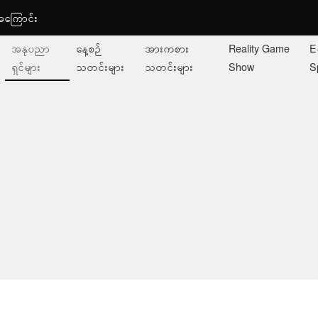
ု့အကြောင်း
အနုပညာ
နေ့စဉ်
အားကစား
Reality Game
E
ရှင်များ
သတင်းများ
သတင်းများ
Show
S