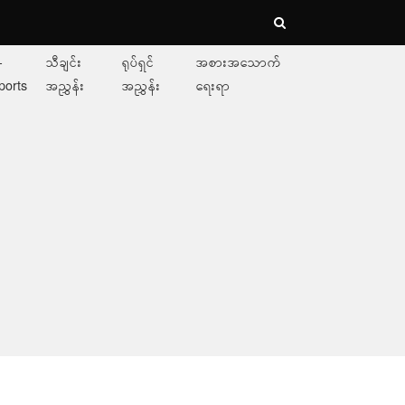
-
သီချင်း
ရုပ်ရှင်
အစားအသောက်
ports
အညွှန်း
အညွှန်း
ရေးရာ