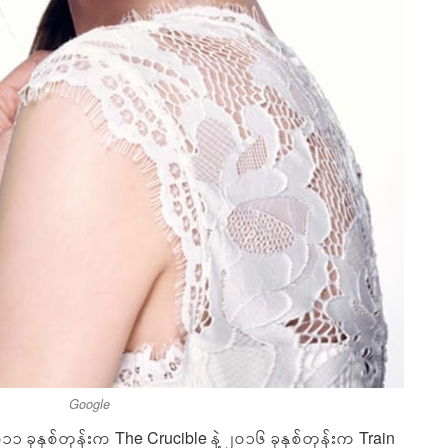
Google
၁၁ ခုနှစ်တုန်းက The Crucible နဲ့ ၂၀၁၆ ခုနှစ်တုန်းက Train