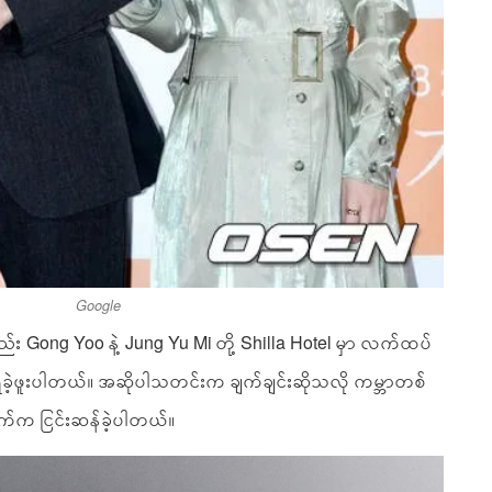
Google
း Gong Yoo နဲ့ Jung Yu Mi တို့ Shilla Hotel မှာ လက်ထပ်
ခဲ့ဖူးပါတယ်။ အဆိုပါသတင်းက ချက်ချင်းဆိုသလို ကမ္ဘာတစ်
စီဘက်က ငြင်းဆန်ခဲ့ပါတယ်။