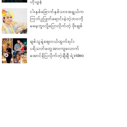
ဟိုယွန်
ငါးနှစ်ခြောက်နှစ်သားအရွယ်က
ကြက်ဥပြုတ်ရောင်းခဲ့တဲ့ဘဝကို
မမေ့ဘူးလို့ပြောလိုက်တဲ့ ဖိုးချစ်
ချစ်သူနဲ့ဈေးဝယ်ထွက်ရင်း
ပရိသတ်တွေအားကျလောက်
အောင်ရိုပြလိုက်တဲ့ချီချီ ရဲ့video