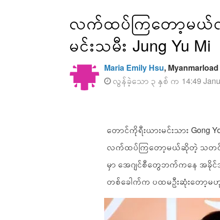
လက်ထပ်ကြတော့မယ်လို
မင်းသမီး Jung Yu Mi
Maria Emily Hsu
, Myanmarload
လွန်ခဲ့သော ၃ နှစ် က 14:49 Jan
တောင်ကိုရီးယားမင်းသား Gong Yoo 
လက်ထပ်ကြတော့မယ်ဆိုတဲ့ သတင်
မှာ အေဂျင်စီတွေဘက်ကနေ အခိုင်
တစ်ခေါက်က ပထမဦးဆုံးတော့မဟု