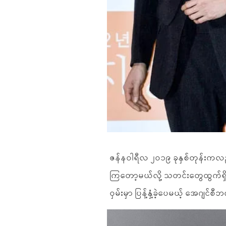
ဇန်နဝါရီလ ၂၀၁၉ ခုနှစ်တုန်းကလည်
ကြတော့မယ်လို့ သတင်းတွေထွက်ရှိ
ဝှမ်းမှာ ပြန့်နှံ့ခဲ့ပေမယ့် အေဂျင်