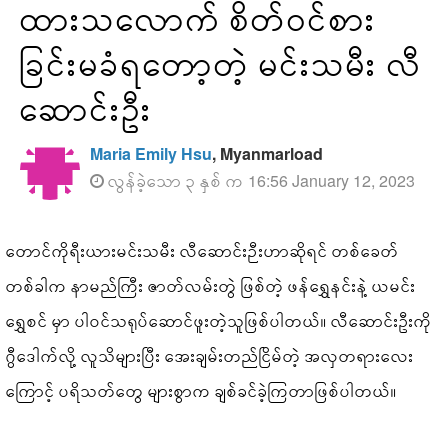
ထားသလောက် စိတ်ဝင်စား
ခြင်းမခံရတော့တဲ့ မင်းသမီး လီ
ဆောင်းဦး
Maria Emily Hsu
, Myanmarload
လွန်ခဲ့သော ၃ နှစ် က 16:56 January 12, 2023
တောင်ကိုရီးယားမင်းသမီး လီဆောင်းဉီးဟာဆိုရင် တစ်ခေတ်
တစ်ခါက နာမည်ကြီး ဇာတ်လမ်းတွဲ ဖြစ်တဲ့ ဖန်ရွှေနင်းနဲ့ ယမင်း
ရွှေစင် မှာ ပါဝင်သရုပ်ဆောင်ဖူးတဲ့သူဖြစ်ပါတယ်။ လီဆောင်းဦးကို
ဂွီဒေါက်လို့ လူသိများပြီး အေးချမ်းတည်ငြိမ်တဲ့ အလှတရားလေး
ကြောင့် ပရိသတ်တွေ များစွာက ချစ်ခင်ခဲ့ကြတာဖြစ်ပါတယ်။