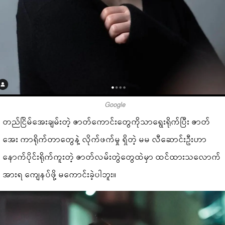
Google
တည်ငြိမ်အေးချမ်းတဲ့ ဇာတ်ကောင်းတွေကိုသာရွေးရိုက်ပြီး ဇာတ်
အေး ကာရိုက်တာတွေနဲ့ လိုက်ဖက်မှု ရှိတဲ့ မမ လီဆောင်းဦးဟာ
နောက်ပိုင်းရိုက်ကူးတဲ့ ဇာတ်လမ်းတွဲတွေထဲမှာ ထင်ထားသလောက်
အားရ ကျေနပ်ဖို့ မကောင်းခဲ့ပါဘူး။