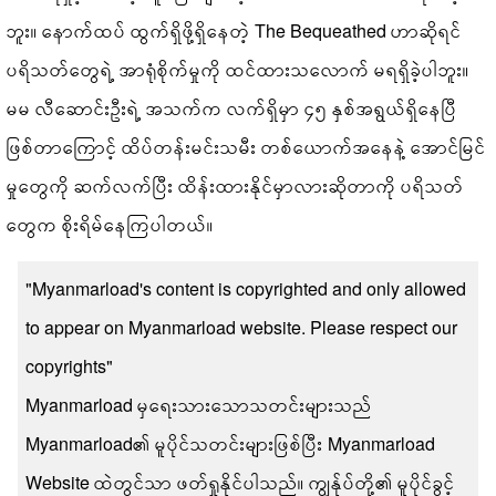
ဘူး။ နောက်ထပ် ထွက်ရှိဖို့ရှိနေတဲ့ The Bequeathed ဟာဆိုရင်
ပရိသတ်တွေရဲ့ အာရုံစိုက်မှုကို ထင်ထားသလောက် မရရှိခဲ့ပါဘူး။
မမ လီဆောင်းဦးရဲ့ အသက်က လက်ရှိမှာ ၄၅ နှစ်အရွယ်ရှိနေပြီ
ဖြစ်တာကြောင့် ထိပ်တန်းမင်းသမီး တစ်ယောက်အနေနဲ့ အောင်မြင်
မှုတွေကို ဆက်လက်ပြီး ထိန်းထားနိုင်မှာလားဆိုတာကို ပရိသတ်
တွေက စိုးရိမ်နေကြပါတယ်။
"Myanmarload's content is copyrighted and only allowed
to appear on Myanmarload website. Please respect our
copyrights"
Myanmarload မှရေးသားသောသတင်းများသည်
Myanmarload၏ မူပိုင်သတင်းများဖြစ်ပြီး Myanmarload
Website ထဲတွင်သာ ဖတ်ရှုနိုင်ပါသည်။ ကျွန်ုပ်တို့၏ မူပိုင်ခွင့်