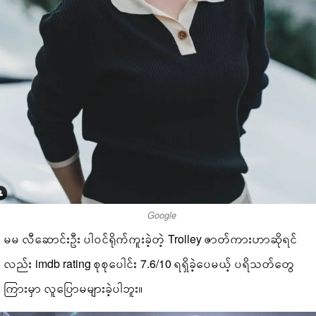
Google
မမ လီဆောင်းဦး ပါဝင်ရိုက်ကူးခဲ့တဲ့ Trolley ဇာတ်ကားဟာဆိုရင်
လည်း imdb rating စုစုပေါင်း 7.6/10 ရရှိခဲ့ပေမယ့် ပရိသတ်တွေ
ကြားမှာ လူပြောမများခဲ့ပါဘူး။