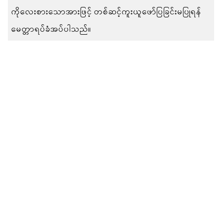
ကိုလေးစားသောအားဖြင့် တစ်ဆင့်ကူးယူဖော်ပြခြင်းမပြုရန်
မေတ္တာရပ်ခံအပ်ပါသည်။