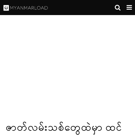
ဇာတ်လမ်းသစ်တွေထဲမှာ ထင်