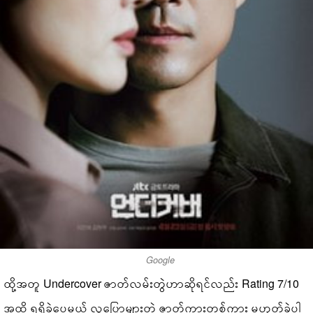
Google
ထို့အတူ Undercover ဇာတ်လမ်းတွဲဟာဆိုရင်လည်း Rating 7/10
အထိ ရရှိခဲ့ပေမယ့် လူပြောများတဲ့ ဇာတ်ကားတစ်ကား မဟုတ်ခဲ့ပါ