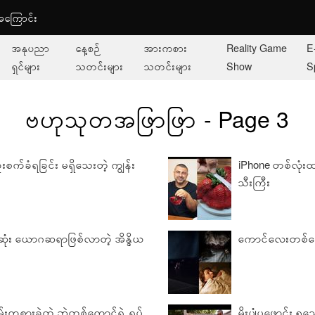
ု့အကြောင်း
အနုပညာ
နေ့စဉ်
အားကစား
Reality Game
E
ရှင်များ
သတင်းများ
သတင်းများ
Show
S
ဗဟုသုတအဖြာဖြာ - Page 3
းစက်ခံရခြင်း မရှိသေးတဲ့ ကျွန်း
iPhone တစ်လုံး
သီးကြီး
ုံး ယောဂဆရာဖြစ်လာတဲ့ အိန္ဒိယ
ကောင်လေးတစ်ယေ
ကစားခဲ့တဲ့ ဘဲတစ်ကောင်ရဲ့ ရုပ်
မိုးပျံပူဖောင်း ၅