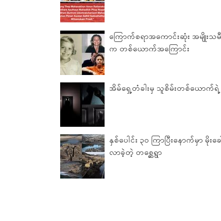
ကြောက်စရာအကောင်းဆုံး အမျိုးသ
က တစ်ယောက်အကြောင်း
အိမ်ရှေ့တံခါးမှ သူစိမ်းတစ်ယောက်ရဲ
နှစ်ပေါင်း ၃၀ ကြာပြီးနောက်မှာ မိုးခ
လာခဲ့တဲ့ တစ္ဆေရွာ