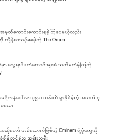
ာ အမှတ်ကောင်းကောင်းရခဲ့ကြပေမယ့်လည်း
ု ကျိန်စာသင့်စေခဲ့တဲ့ The Omen
်ထဲမှာ သွေးစုပ်ဖုတ်ကောင်အျဖစ် သတ်မှတ်ခဲ့ကြတဲ့
y
မေရိကန်ဒေါ်လာ ၃၉.၁ သန်းထိ ရှာနိုင်ခဲ့တဲ့ အသက် ၇
ေးမလေး
်အဆိုတော် တစ်ယောက်ဖြစ်တဲ့ Eminem ရဲ့ပုံတွေကို
စံချိန်တင်ခဲ့သူ အမျိုးသမီး