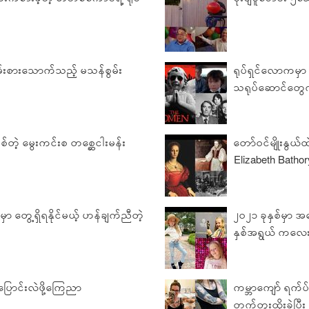
းရမ်းစားသောက်သည့် မသန်စွမ်း
ရုပ်ရှင်လောကမှ
ူ
သရုပ်ဆောင်တွေကိ
ဖြစ်တဲ့ မွေးကင်းစ တစ္ဆေငါးမန်း
တော်၀င်မ‌ျိုးနွယ
Elizabeth Bathor
ှာ တွေ့ရှိရနိုင်မယ့် ဟန်ချက်ညီတဲ့
၂၀၂၁ ခုနှစ်မှာ အ
နှစ်အရွယ် ကလ
ြောင်းလဲဖို့ကြေညာ
ကမ္ဘာကျော် ရက်ပ
တက်တူးထိုးခဲ့ပြီး 