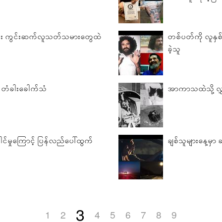
မီး ကွင်းဆက်လူသတ်သမားတွေထဲ
တစ်ပတ်ကို လူနှ
ခဲ့သူ
့ တံခါးခေါက်သံ
အာကာသထဲသို့ လွှတ
ေါင်မှုကြောင့် ပြန်လည်ပေါ်ထွက်
ချစ်သူများနေ့မှာ ခ
3
1
2
4
5
6
7
8
9