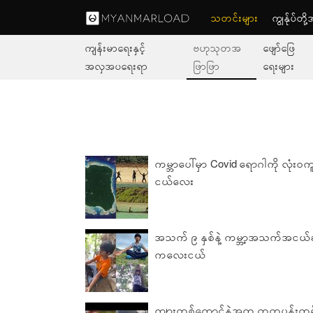
သတင်းများ
ကျွနု်ပ်တိ
ကျန်းမာရေးနှင့်
ဗဟုသုတအ
ဖျော်ဖြေ
အလှအပရေးရာ
ဖြာဖြာ
ရေးများ
ကမ္ဘာပေါ်မှာ Covid ရောဂါကို လုံး၀ကူ
ငယ်လေး
အသက် ၉ နှစ်နဲ့ ကမ္ဘာ့အသက်အငယ်ဆ
ကလေးငယ်
ကျားတစ်ကောင်နဲ့အတူ တူတူပုန်းတမ်း