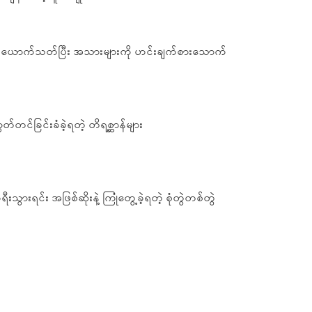
စ်ယောက်သတ်ပြီး အသားများကို ဟင်းချက်စားသောက်
်တင်ခြင်းခံခဲ့ရတဲ့ တိရစ္ဆာန်များ
ရီးသွားရင်း အဖြစ်ဆိုးနဲ့ ကြုံတွေ့ခဲ့ရတဲ့ စုံတွဲတစ်တွဲ