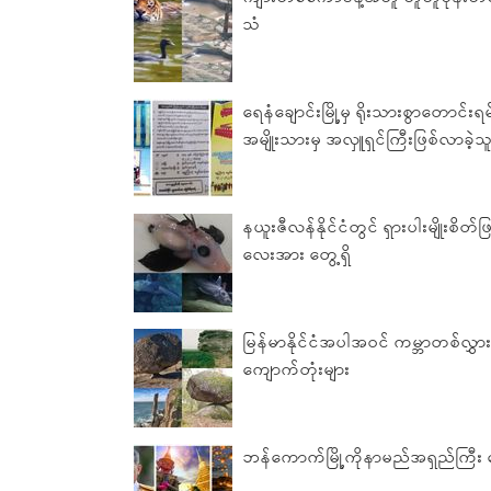
သံ
ရေနံချောင်းမြို့မှ ရိုးသားစွာတောင်
အမျိုးသားမှ အလှူရှင်ကြီးဖြစ်လာခဲ့သ
နယူးဇီလန်နိုင်ငံတွင် ရှားပါးမျိုးစိတ်
လေးအား တွေ့ရှိ
မြန်မာနိုင်ငံအပါအ၀င် ကမ္ဘာတစ်လွှားမ
ကျောက်တုံးများ
ဘန်ကောက်မြို့ကိုနာမည်အရှည်ကြီး ပ