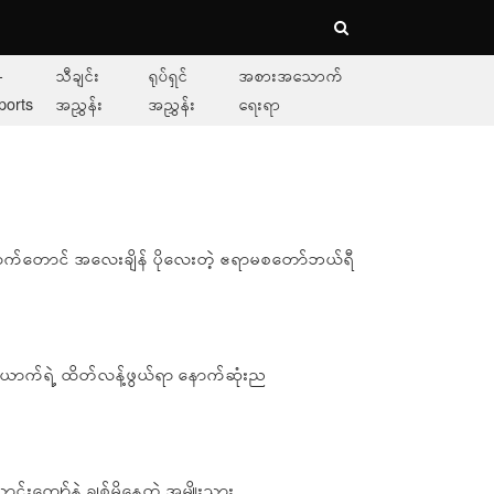
-
သီချင်း
ရုပ်ရှင်
အစားအသောက်
ports
အညွှန်း
အညွှန်း
ရေးရာ
ထက်တောင် အလေးချိန် ပိုလေးတဲ့ ဧရာမစတော်ဘယ်ရီ
ာက်ရဲ့ ထိတ်လန့်ဖွယ်ရာ နောက်ဆုံးည
သောင်းကျော်နဲ့ ချစ်မိနေတဲ့ အမျိုးသား