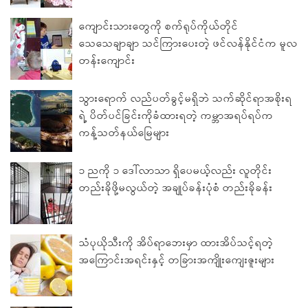
ကျောင်းသားတွေကို စက်ရုပ်ကိုယ်တိုင်
သေသေချာချာ သင်ကြားပေးတဲ့ ဖင်လန်နိုင်ငံက မူလ
တန်းကျောင်း
သွားရောက် လည်ပတ်ခွင့်မရှိဘဲ သက်ဆိုင်ရာအစိုးရ
ရဲ့ ပိတ်ပင်ခြင်းကိုခံထားရတဲ့ ကမ္ဘာအရပ်ရပ်က
ကန့်သတ်နယ်မြေများ
၁ ညကို ၁ ဒေါ်လာသာ ရှိပေမယ့်လည်း လူတိုင်း
တည်းခိုဖို့မလွယ်တဲ့ အချုပ်ခန်းပုံစံ တည်းခိုခန်း
သံပုယိုသီးကို အိပ်ရာဘေးမှာ ထားအိပ်သင့်ရတဲ့
အကြောင်းအရင်းနှင့် တခြားအကျိုးကျေးဇူးများ