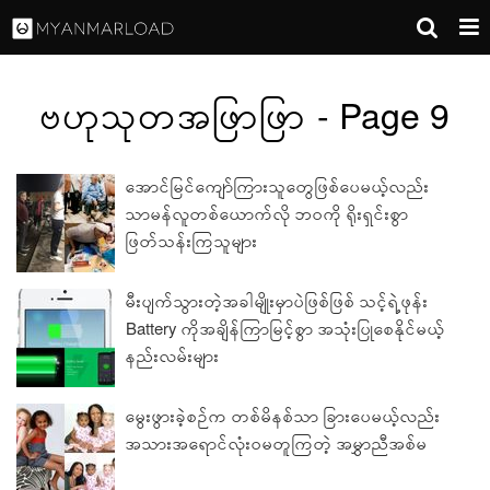
ဗဟုသုတအဖြာဖြာ - Page 9
အောင်မြင်ကျော်ကြားသူတွေဖြစ်ပေမယ့်လည်း
သာမန်လူတစ်ယောက်လို ဘ၀ကို ရိုးရှင်းစွာ
ဖြတ်သန်းကြသူများ
မီးပျက်သွားတဲ့အခါမျိုးမှာပဲဖြစ်ဖြစ် သင့်ရဲ့ဖုန်း
Battery ကိုအချိန်ကြာမြင့်စွာ အသုံးပြုစေနိုင်မယ့်
နည်းလမ်းများ
မွေးဖွားခဲ့စဉ်က တစ်မိနစ်သာ ခြားပေမယ့်လည်း
အသားအရောင်‌လုံး၀မတူကြတဲ့ အမွှာညီအစ်မ