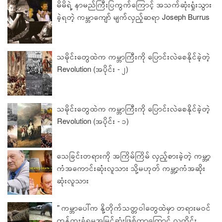
မိမိရဲ့ နာမည်ကြီးပြကွက်ကြောင့် အသက်ဆုံးရှုံးသွား
ခဲ့ရတဲ့ ကမ္ဘာကျော် မျက်လှည့်ဆရာ Joseph Burrus
သမိုင်းတွေထဲက ကမ္ဘာကြီးကို ပြောင်းလဲစေနိုင်ခဲ့တဲ့
Revolution (အပိုင်း - ၂)
သမိုင်းတွေထဲက ကမ္ဘာကြီးကို ပြောင်းလဲစေနိုင်ခဲ့တဲ့
Revolution (အပိုင်း - ၁)
သေခြင်းတရားကို အကြိမ်ကြိမ် လှည့်စားခဲ့တဲ့ ကမ္ဘာ့
ကံအကောင်းဆုံးလူသား သို့မဟုတ် ကမ္ဘာ့ကံအဆိုး
ဆုံးလူသား
" ကမ္ဘာပေါ်က နို့တိုက်သတ္တဝါတွေထဲမှာ တရားမ၀င်
ကုန်ကူးခံရမှုအမြင့်ဆုံးဖြစ်တာကြောင့် လူတိုင်း