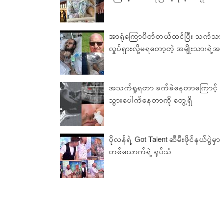
အာရုံကြောပိတ်တယ်ထင်ပြီး သက်သာစ
လှုပ်ရှားလို့မရတော့တဲ့ အမျိုးသားရဲ့အ
အသက်ရှုရတာ ခက်ခဲနေတာကြောင့် စစ်
သွားပေါက်နေတာကို တွေ့ရှိ
ပိုလန်ရဲ့ Got Talent ဆီမီးဖိုင်နယ်ပွဲမှ
တစ်ယောက်ရဲ့ ရုပ်သံ