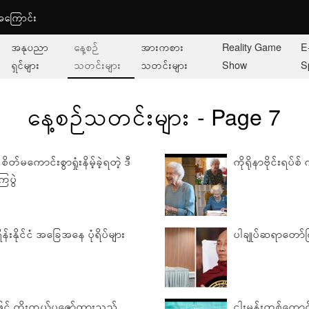
ု့အကြောင်း
အနုပညာ
နေ့စဉ်
အားကစား
Reality Game
E
ရှင်များ
သတင်းများ
သတင်းများ
Show
S
နေ့စဉ်သတင်းများ - Page 7
်မကောင်းစွာရှုံးနိမ့်ခဲ့ရတဲ့ ဒီ
ကိုရိုနာဗိုင်းရပ
ေပွဲ
်းနိုင်ငံ အခြေအနေ ပုံရိပ်များ
ပါချုပ်ဆရာတော်
င့် ကိုးကွယ်ပူဇော်ထားသည့်
ငါးမန်းတစ်ကောင်ရ