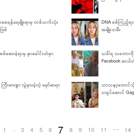
ေရန်ရေချိုးရာမှ တစ်သက်လုံး
DNA စစ်ကြည့်ရာမှ
ဖြစ်
အမျိုးသမီး
ဆေးခဲ့ရာမှ နှာခေါင်းထဲမှာ
သင်္ခါရ သဘောကိုမ
Facebook ဆယ်လ
ာ ကြီးမားစွာ လွဲမှားခဲ့တဲ့ မှော်ဆရာ
သာသနာ့ဘောင်သို့ဝ
သရုပ်ဆောင် Gag
7
1
3
4
5
6
8
9
10
11
14
...
• • •