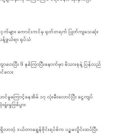
ံက ငှက်များ ကောင်းကင်မှ ရုတ်တရက် ပြုတ်ကျသေဆုံး
့်ဖွယ်ရာ ရုပ်သံ
ကွာဝေးပြီး ၆ နှစ်ကြာပြီးနောက်မှာ မိသားစုနဲ့ ပြန်လည်
ောင်လေး
ာင်မှုကြောင့်နေအိမ် ၁၇ လုံးမီးလောင်ပြီး ငွေကျပ်
ရှုံးမှုဖြစ်ပွား
လာတဲ့ ဒယ်တာခရွန်ဗိုင်းရပ်စ်က ပဉ္စမလှိုင်းထပ်ပြီး