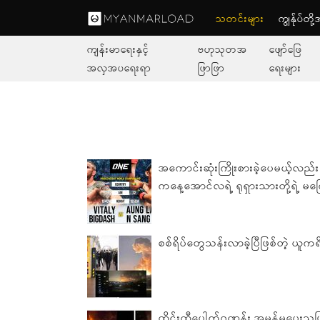
သတင်းများ
ကျွနု်ပ်တိ
ကျန်းမာရေးနှင့်
ဗဟုသုတအ
ဖျော်ဖြေ
အလှအပရေးရာ
ဖြာဖြာ
ရေးများ
အကောင်းဆုံးကြိုးစားခဲ့ပေမယ့်လည်း စိတ
ကနေ့အောင်လရဲ့ ရုရှားသားတို့ရဲ့ မကြ
စစ်ရိပ်တွေသန်းလာခဲ့ပြီဖြစ်တဲ့ ယူကရိန
ထိုင်းထီပေါက်ဂဏန်း အမှန်မပေးသဖြ