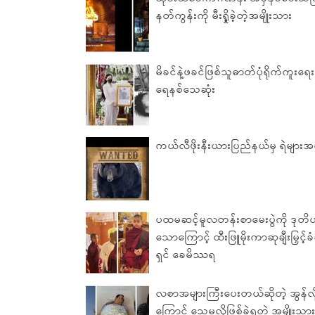
နတ်ကွန်းကို မီးရှို့ခဲ့တဲ့အမျိုးသား
မိခင်နဲ့ဖခင်ဖြစ်သူဓာတ်ပုံရိုက်ကူးရ
ရေနစ်သေဆုံး
ကယ်လီဖိုးနီးယားပြည်နယ်မှ ရဲများအလ
ပထမဆင့်မူလတန်းစာမေးပွဲကို ဒုတိယ
သောကြောင့် ထီးဖြူမိုးကာဆုချီးမြှင
ရှင် ခေမိဿရ
လစာအများကြီးပေးတယ်ဆိုတဲ့ အွန်လ
ကြောင့် သေမလိုဖြစ်ခဲ့ရတဲ့ အမျိုးသာ