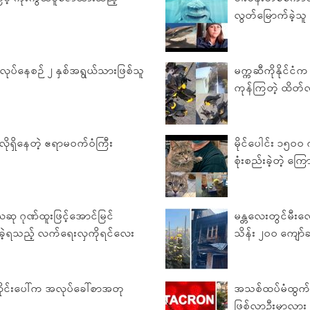
လွတ်မြောက်ခဲ့သူ
ေးလုပ်နေစဉ် ၂ နှစ်အရွယ်သားဖြစ်သူ
မက္ကဆီကိုနိုင်င
ကုန်ကြတဲ့ ထိတ်လန
ိုရှိနေတဲ့ ဧရာမ၀က်ဝံကြီး
မိုင်ပေါင်း ၁၅၀၀ 
စုံးစည်းခဲ့တဲ့ ကြ
ဆု ဂုဏ်ထူးဖြင့်အောင်မြင်
မန္တလေးတွင်မီးလေ
့်ခံခဲ့ရသည့် လက်ရေးလှကိုရင်လေး
သိန်း ၂၀၀ ကျော်ဆုံး
ိုင်းပေါ်က အလုပ်ခေါ်စာအတု
အသစ်ထပ်မံထွက်ရှိ
း
ဖြစ်လာဦးမှာလား