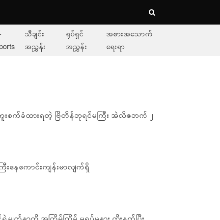
-
သီချင်း
ရုပ်ရှင်
အစားအသောက်
ports
အညွှန်း
အညွှန်း
ရေးရာ
်စ် ကူးစက်ခံထားရတဲ့ ဗြိတိန်ဘုရင်မကြီး အဲလိဇဘက် ၂
ကြီးနေကောင်းကျန်းမာလျက်ရှိ
ဲ့မျက်နှာကို အကြိမ်ကြိမ် မရပ်မနား ထိုးနှက်ပြီး