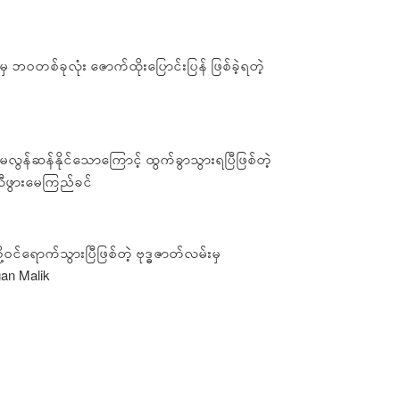
 ဘ၀တစ်ခုလုံး ဇောက်ထိုးပြောင်းပြန် ဖြစ်ခဲ့ရတဲ့
လွန်ဆန်နိုင်သောကြောင့် ထွက်ခွာသွားရပြီဖြစ်တဲ့
ီဖွားမေကြည်ခင်
င်ရောက်သွားပြီဖြစ်တဲ့ ဗုဒ္ဓဇာတ်လမ်းမှ
an Malik