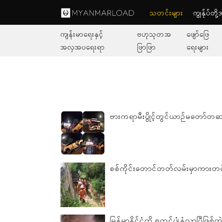
သတင်းများ
ကျွနု်ပ်တိ
ကျန်းမာရေးနှင့်
ဗဟုသုတအ
ဖျော်ဖြေ
အလှအပရေးရာ
ဖြာဖြာ
ရေးများ
ဗားကရာမီးပွိုင့်တွင်ယာဉ်မတော်တဆမှ
စစ်ကိုင်းတောင်တတ်လမ်းမှာကားတစ်
မြန်မာနိုင်ငံကို စတင်ပျံ့နှံလာပြီဖြစ်တ