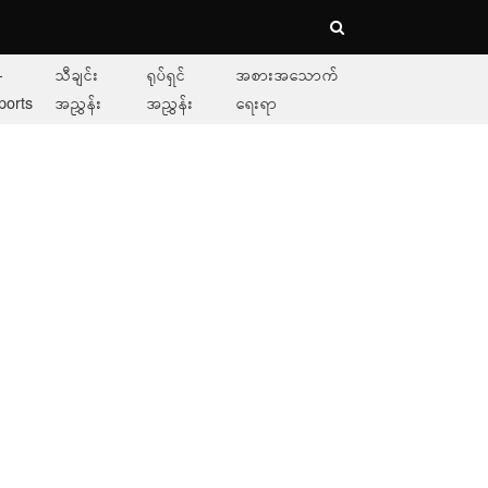
-
သီချင်း
ရုပ်ရှင်
အစားအသောက်
ports
အညွှန်း
အညွှန်း
ရေးရာ