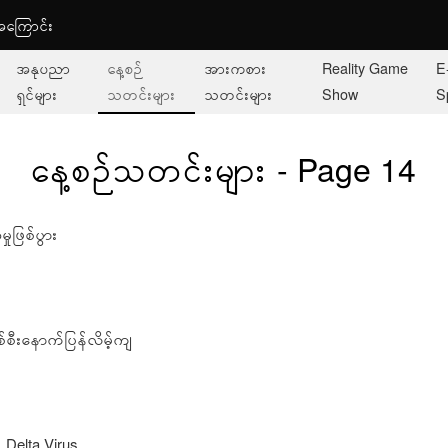
ု့အကြောင်း
အနုပညာ
နေ့စဉ်
အားကစား
Reality Game
E
ရှင်များ
သတင်းများ
သတင်းများ
Show
S
နေ့စဉ်သတင်းများ - Page 14
ုဖြစ်ပွား
စီးနောက်ပြန်လိမ့်ကျ
ဲ့ Delta Virus