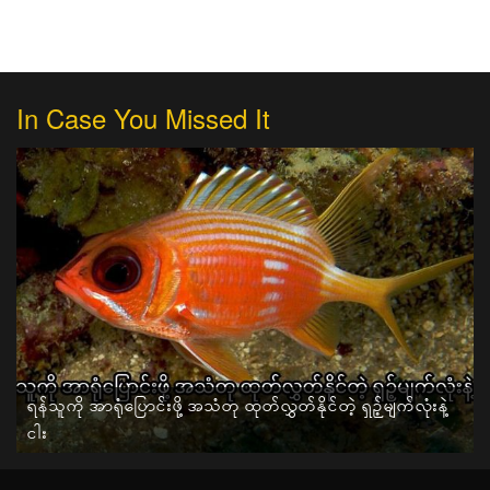
In Case You Missed It
ရန်သူကို အာရုံပြောင်းဖို့ အသံတု ထုတ်လွှတ်နိုင်တဲ့ ရှဉ့်မျက်လုံးနဲ့
ငါး