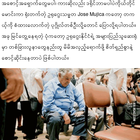
အစောင့်အရှောက်တွေမပါ၊ ကားဆိုလည်း ဒရိုင်ဘာမပါပဲကိုယ်တိုင်
မောင်းကာ ရုံးတက်တဲ့ ဥရုဂွေးသမ္မတ Jose Mujica ကတော့ တက
ယ့်ကို စံထားလောက်တဲ့ ပုဂ္ဂိုလ်တစ်ဦးလို့တောင် ပြောလို့ရပါတယ်။
အခု မြင်တွေ့နေရတဲ့ ပုံကတော့ ဥရုဂွေးနိုင်ငံရဲ့ အများပြည်သူဆေးရုံ
မှာ တစ်ခြားလူနာတွေနည်းတူ မိမိအလှည့်ရောက်ဖို့ စိတ်ရှည်စွာနဲ့
စောင့်ဆိုင်းနေတာပဲ ဖြစ်ပါတယ်။