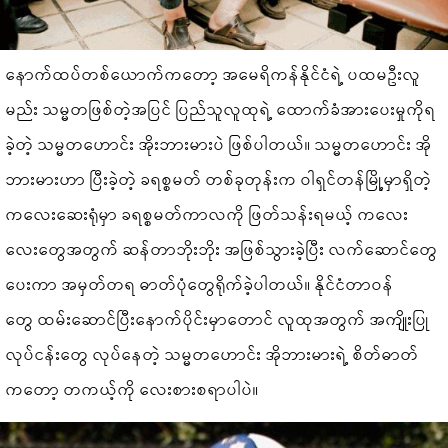
နောက်ထပ်တစ်ယောက်ကတော့ အမေရိကန်နိုင်ငံရဲ့ ပထမဦးလူ
မည်း သမ္မတဖြစ်တဲ့အပြင် ပြည်သူလူထုရဲ့ ထောက်ခံအားပေးမှုကိုရ
ခဲ့တဲ့ သမ္မတဟောင်း အိုးဘားမားပဲ ဖြစ်ပါတယ်။ သမ္မတဟောင်း အို
ဘားမားဟာ ပြီးခဲ့တဲ့ ခရစ္စမတ် တစ်ခုတုန်းက ဝါရှင်တန်မြို့မှာရှိတဲ့
ကလေးဆေးရုံမှာ ခရစ္စမတ်ကာလကို ဖြတ်သန်းရမယ့် ကလေး
လေးတွေအတွက် ဆန်တာဘိုးဘိုး အဖြစ်သွားခဲ့ပြီး လက်ဆောင်တွေ
ပေးကာ အမှတ်တရ ဓာတ်ပုံတွေရိုက်ခဲ့ပါတယ်။ နိုင်ငံတာဝန်
တွေ ထမ်းဆောင်ပြီးနောက်ပိုင်းမှာတောင် လူထုအတွက် အကျိုးပြု
လုပ်ငန်းတွေ လုပ်နေတဲ့ သမ္မတဟောင်း အိုဘားမားရဲ့ စိတ်ဓာတ်
ကတော့ တကယ့်ကို လေးစားစရာပါပဲ။