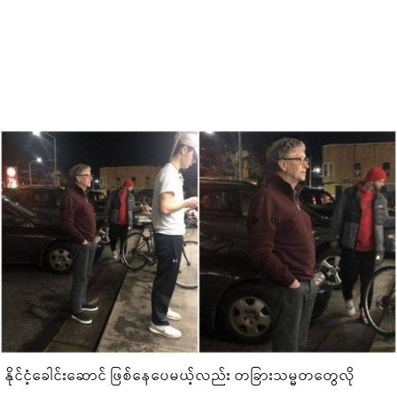
နိုင်ငံ့ခေါင်းဆောင် ဖြစ်နေပေမယ့်လည်း တခြားသမ္မတတွေလို