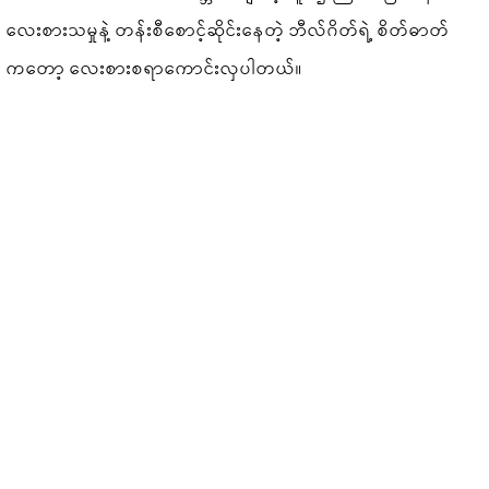
လေးစားသမှုနဲ့ တန်းစီစောင့်ဆိုင်းနေတဲ့ ဘီလ်ဂိတ်ရဲ့ စိတ်ဓာတ်
ကတော့ လေးစားစရာကောင်းလှပါတယ်။