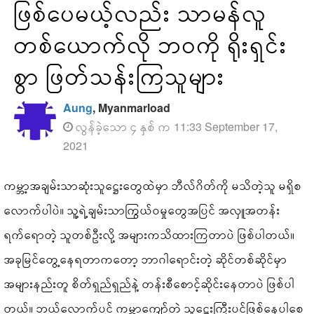
ဖြစ်ပေမယ့်လည်း သာမန်လူ
တစ်ယောက်လို ဘ၀ကို ရိုးရှင်း
စွာ ဖြတ်သန်းကြသူများ
Aung
, Myanmarload
လွန်ခဲ့သော ၄ နှစ် က 11:33 September 17,
2021
ကမ္ဘာ့အချမ်းသာဆုံးသူဋ္ဌေးတွေထဲမှာ ဘီလ်ဂိတ်ကို မသိတဲ့သူ မရှိစ
လောက်ပါပဲ။ သူ့ရဲ့ချမ်းသာကြွယ်ဝမှုတွေအပြင် အလှူအတန်း
ရက်ရောတဲ့ သူတစ်ဦးလို့ အများကသိထားကြတာပဲ ဖြစ်ပါတယ်။
အခုမြင်တွေ့နေရတာကတော့ ဘာဂါရောင်းတဲ့ ဆိုင်တစ်ဆိုင်မှာ
အများနည်းတူ စိတ်ရှည်ရှည်နဲ့ တန်းစီစောင့်ဆိုင်းနေတာပဲ ဖြစ်ပါ
တယ်။ ဘယ်လောက်ပင် ကမ္ဘာကျော်တဲ့ သူဋ္ဌေးကြီးပင်ဖြစ်နေပါစေ