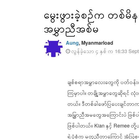
မွေးဖွားခဲ့စဉ်က တစ်
အမွှာညီအစ်မ
Aung
, Myanmarload
လွန်ခဲ့သော ၄ နှစ် က 16:33 Sep
ချစ်စရာအမွှာလေးတွေကို ပတ်ဝန်းကျ
ကြမှာပါ။ တချို့အမွှာတွေဆိုရင် လုံး
တယ်။ ဒီတစ်ခါဖော်ပြပေးချင်တာကတော
အမြွှာညီအမတွေအကြောင်းပဲ ဖြစ်ပ
ဖြစ်ပါတယ်။ Kian နှင့် Remee တို
ရဲ့ပုံစံက မတူညီတာကြောင် အံ့ဩ