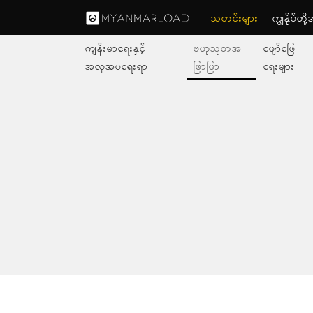
သတင်းများ
ကျွနု်ပ်တိ
ကျန်းမာရေးနှင့်
ဗဟုသုတအ
ဖျော်ဖြေ
အလှအပရေးရာ
ဖြာဖြာ
ရေးများ