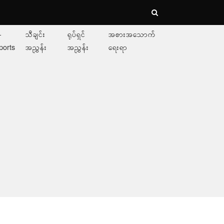
-
သီချင်း
ရုပ်ရှင်
အစားအသောက်
ports
အညွှန်း
အညွှန်း
ရေးရာ