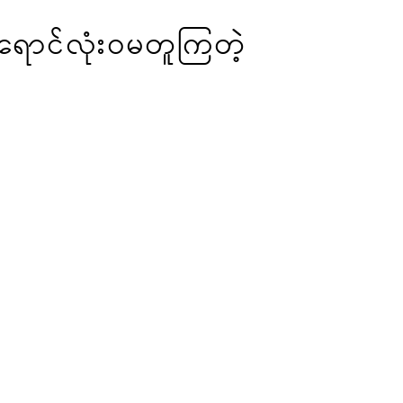
ောင်‌လုံး၀မတူကြတဲ့