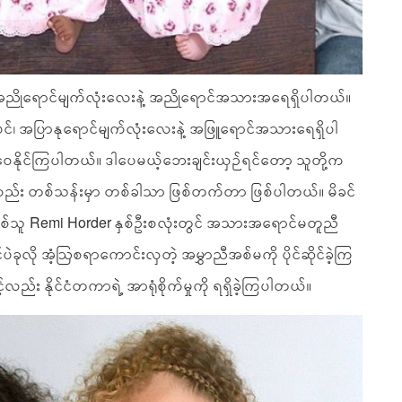
ညိုရောင်မျက်လုံးလေးနဲ့ အညိုရောင်အသားအရေရှိပါတယ်။
၊ အပြာနုရောင်မျက်လုံးလေးနဲ့ အဖြူရောင်အသားရေရှိပါ
ှဝေနိုင်ကြပါတယ်။ ဒါပေမယ့်ဘေးချင်းယှဉ်ရင်တော့ သူတို့က
ဟာလည်း တစ်သန်းမှာ တစ်ခါသာ ဖြစ်တက်တာ ဖြစ်ပါတယ်။ မိခင်
ဖြစ်သူ Remi Horder နှစ်ဦးစလုံးတွင် အသားအရောင်မတူညီ
ဲခုလို အံ့ဩစရာကောင်းလှတဲ့ အမွှာညီအစ်မကို ပိုင်ဆိုင်ခဲ့ကြ
လည်း နိုင်ငံတကာရဲ့ အာရုံစိုက်မှုကို ရရှိခဲ့ကြပါတယ်။