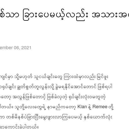
မိနစ်သာ ခြားပေမယ့်လည်း အသားအရ
tember 06, 2021
င်မှာ သို့မဟုတ် သူငယ်ချင်းတွေ ကြားထဲမှာလည်း မြင်ဖူး
ဝရုပ်ချင်း ချွတ်စွတ်တူလွန်းလို့ ခွဲမရနိုင်အောင်တောင် ဖြစ်ရပါ
့ အလွန်ဖြစ်တောင့် ဖြစ်ခဲလှတဲ့ ရုပ်ချင်းလုံးဝမတူတဲ့
ါတယ်။ သူတို့လေးတွေရဲ့ နာမည်ကတော့ Kian နဲ့ Remee တို့
့ဟာ တစ်မိနစ်ပဲခြားပြီးမွေးဖွားလာကြပေမယ့် နှစ်ယောက်လုံး
စရာကောင်းခဲ့ပါတယ်။