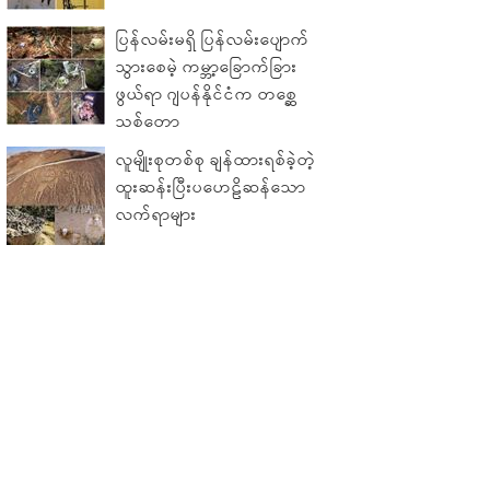
ပြန်လမ်းမရှိ ပြန်လမ်းပျောက်
သွားစေမဲ့ ကမ္ဘာ့ခြောက်ခြား
ဖွယ်ရာ ဂျပန်နိုင်ငံက တစ္ဆေ
သစ်တော
လူမျိုးစုတစ်စု ချန်ထားရစ်ခဲ့တဲ့
ထူးဆန်းပြီးပဟေဠိဆန်သော
လက်ရာများ