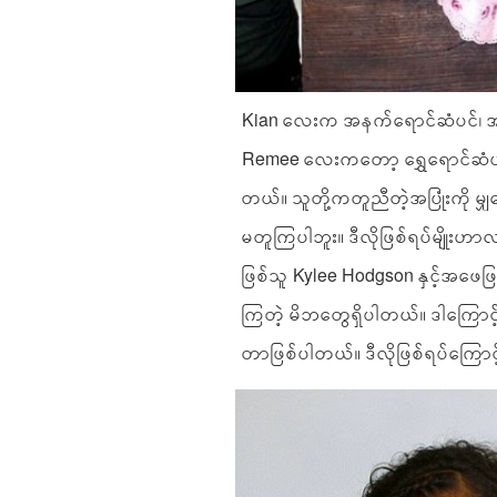
Kian လေးက အနက်ရောင်ဆံပင်၊ အ
Remee လေးကတော့ ရွှေရောင်ဆံပင်
တယ်။ သူတို့ကတူညီတဲ့အပြုံးကို မျ
မတူကြပါဘူး။ ဒီလိုဖြစ်ရပ်မျိုး
ဖြစ်သူ Kylee Hodgson နှင့်အဖေ
ကြတဲ့ မိဘတွေရှိပါတယ်။ ဒါကြောင့်ပ
တာဖြစ်ပါတယ်။ ဒီလိုဖြစ်ရပ်ကြောင့်