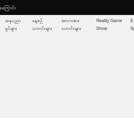
ု့အကြောင်း
အနုပညာ
နေ့စဉ်
အားကစား
Reality Game
E
ရှင်များ
သတင်းများ
သတင်းများ
Show
S