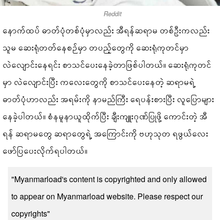
Reddit
နောက်ထပ် ဓာတ်ပုံတစ်ပုံမှာလည်း အီရန်ဆရာမ တစ်ဦးကလည်း
သူမ ဆေးရုံတတ်နေစဉ်မှာ တပည့်တွေကို ဆေးရုံကုတင်မှာ
လဲလျောင်းနေရင်း စာသင်ပေးနေခဲ့တာဖြစ်ပါတယ်။ ဆေးရုံကုတင်
မှာ လဲလျောင်းပြီး ကလေးတွေကို စာသင်ပေးနေတဲ့ ဆရာမရဲ့
ဓာတ်ပုံဟာလည်း အရမ်းကို နာမည်ကြီး ရေပန်းစားပြီး လူပြောများ
နေခဲ့ပါတယ်။ စံနမူနာယူထိုက်ပြီး ချီးကျူးဂုဏ်ပြုဖို့ ကောင်းတဲ့ အီ
ရန် ဆရာမတွေ ဆရာတွေရဲ့ အကြောင်းကို ဗဟုသုတ ရဖွယ်လေး
ဖော်ပြပေးလိုက်ရပါတယ်။
"Myanmarload's content is copyrighted and only allowed
to appear on Myanmarload website. Please respect our
copyrights"