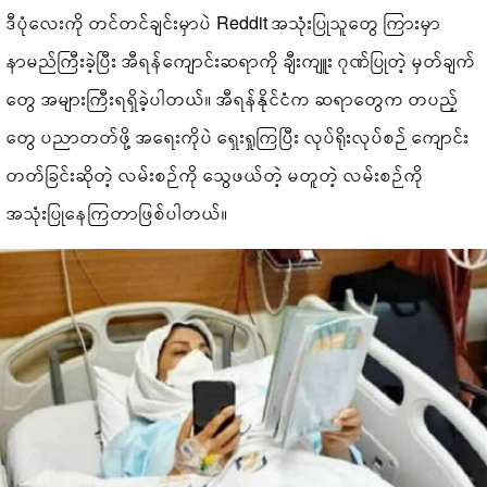
ဒီပုံလေးကို တင်တင်ချင်းမှာပဲ Reddit အသုံးပြုသူတွေ ကြားမှာ
နာမည်ကြီးခဲ့ပြီး အီရန်ကျောင်းဆရာကို ချီးကျူး ဂုဏ်ပြုတဲ့ မှတ်ချက်
တွေ အများကြီးရရှိခဲ့ပါတယ်။ အီရန်နိုင်ငံက ဆရာတွေက တပည့်
တွေ ပညာတတ်ဖို့ အရေးကိုပဲ ရှေးရှုကြပြီး လုပ်ရိုးလုပ်စဉ် ကျောင်း
တတ်ခြင်းဆိုတဲ့ လမ်းစဉ်ကို သွေဖယ်တဲ့ မတူတဲ့ လမ်းစဉ်ကို
အသုံးပြုနေကြတာဖြစ်ပါတယ်။