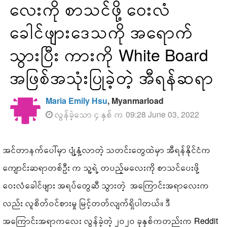
လေးကို စာသင်ဖို့ ဝေးလံ
ခေါင်ဖျားဒေသကို အရောက်
သွားပြီး ကားကို White Board
အဖြစ်အသုံးပြုခဲ့တဲ့ အီရန်ဆရာ
Maria Emily Hsu
, Myanmarload
လွန်ခဲ့သော ၄ နှစ် က 09:28 June 03, 2022
အင်တာနက်ပေါ်မှာ ပျံ့နှံ့လာတဲ့ သတင်းတွေထဲမှာ အီရန်နိုင်ငံက
ကျောင်းဆရာတစ်ဦး က သူ့ရဲ့ တပည့်မလေးကို စာသင်ပေးဖို့
ဝေးလံခေါင်ဖျား အရပ်တွေဆီ သွားတဲ့ အကြောင်းအရာလေးက
လည်း လူစိတ်ဝင်စားမှု မြင့်တတ်လျက်ရှိပါတယ်။ ဒီ
အကြောင်းအရာကလေး လွန်ခဲ့တဲ့ ၂၀၂၀ ခုနှစ်ကတည်းက Reddit