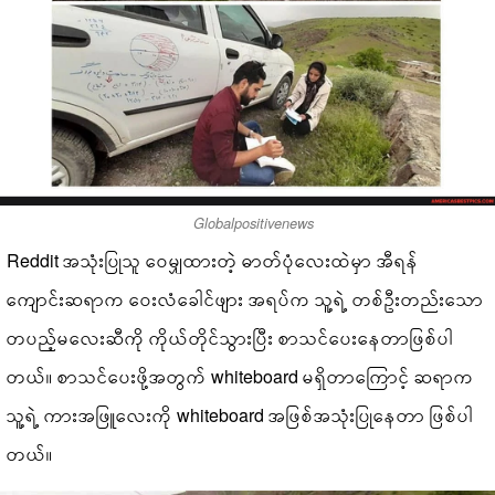
Globalpositivenews
Reddit အသုံးပြုသူ ဝေမျှထားတဲ့ ဓာတ်ပုံလေးထဲမှာ အီရန်
ကျောင်းဆရာက ဝေးလံခေါင်ဖျား အရပ်က သူ့ရဲ့ တစ်ဦးတည်းသော
တပည့်မလေးဆီကို ကိုယ်တိုင်သွားပြီး စာသင်ပေးနေတာဖြစ်ပါ
တယ်။ စာသင်ပေးဖို့အတွက် whiteboard မရှိတာကြောင့် ဆရာက
သူ့ရဲ့ ကားအဖြူလေးကို whiteboard အဖြစ်အသုံးပြုနေတာ ဖြစ်ပါ
တယ်။