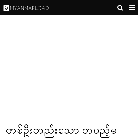
တစ်ဦးတည်းသော တပည့်မ