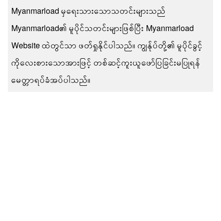
Myanmarload မှရေးသားသောသတင်းများသည်
Myanmarload၏ မူပိုင်သတင်းများဖြစ်ပြီး Myanmarload
Website ထဲတွင်သာ ဖတ်ရှုနိုင်ပါသည်။ ကျွန်ုပ်တို့၏ မူပိုင်ခွင့်
ကိုလေးစားသောအားဖြင့် တစ်ဆင့်ကူးယူဖော်ပြခြင်းမပြုရန်
မေတ္တာရပ်ခံအပ်ပါသည်။