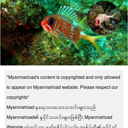
"Myanmarload's content is copyrighted and only allowed
to appear on Myanmarload website. Please respect our
copyrights"
Myanmarload မှရေးသားသောသတင်းများသည်
Myanmarload၏ မူပိုင်သတင်းများဖြစ်ပြီး Myanmarload
Website ထဲတွင်သာ ဖတ်ရှုနိုင်ပါသည်။ ကျွန်ုပ်တို့၏ မူပိုင်ခွင့်