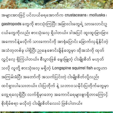
အများအားဖြင့် ပင်လယ်ရေအောက်က crustaceans ၊ mollusks ၊
gastropods တွေကို စားသုံးကြပြီး အခြားငါးတွေရဲ့ သားလောင်းဥ
ငယ်တွေကိုလည်း စားသုံးလေ့ ရှိပါတယ်။ ဒါအပြင် ထူးထူးခြားခြား
အကောင်နဲ့မလိုက် သားကောင်ကို အာရုံပြောင်း ခြောက်လှန့်နိုင်တဲ့
အသံတုတစ်ခု ပါရှိပြီး ညနေစောင်းချိန်တွေမှာ ထိုအသံကို ထုတ်
လွှင့်လေ့ ရှိကြပါတယ်။ ‌စီးပွားဖြစ် မွေးမြူတဲ့ ငါးမျိုးစိတ် မဟုတ်
သလို လူတို့ စားသုံးလေ့ မရှိတဲ့ Longspine squirrel fish တွေဟာ
အကြမ်းခံပြီး အတော်ကို အသက်ပြင်းတဲ့ ငါးမျိုးစိတ်လို့လည်း
ထင်ရှားပါသေးတယ်။ ငါးပြတိုက် နဲ့ သဘာဝသမိုင်းပြတိုက်တွေမှာ
တွေ့ရလေ့ရှိပြီး လက်ရှိမှာတော့ အကောင်ရေများစွာရှိတာကြောင့်
စိုးရိမ်စရာ မလိုတဲ့ ငါးမျိုးစိတ်လေးပဲ ဖြစ်ပါတယ်။