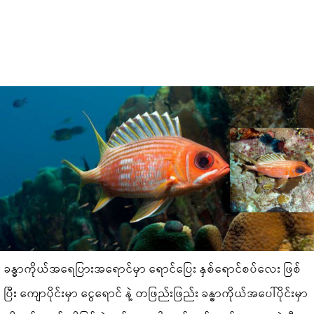
ခန္ဓာကိုယ်အရေပြားအရောင်မှာ ရောင်ပြေး နှစ်ရောင်စပ်လေး ဖြစ်
ပြီး ကျောပိုင်းမှာ ငွေရောင် နဲ့ တဖြည်းဖြည်း ခန္ဓာကိုယ်အပေါ်ပိုင်းမှာ