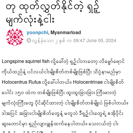
တု ထုတ်လွှတ်နိုင်တဲ့ ရှဉ့်
မျက်လုံးနဲ့ငါး
yoonpchi
, Myanmarload
လွန်ခဲ့သော ၂ နှစ် က 09:47 June 05, 2024
Longspine squirrel fish လို့‌ခေါ်တဲ့ ရှဉ့်ငါးကတော့ လိမ္မော်ရောင်
ကိုယ်ထည်နဲ့ ပင်လယ်ငါးမျိုးစိတ်တစ်မျိုးဖြစ်ပြီး သိပ္ပံနာမည်မှာ
Holocentrus Rufus လို့ခေါ်ပါတယ်။ Holocentrinae ငါးမျိုးစိတ်
ပေါင်း ၁၅၀ ထဲက တစ်မျိုးဖြစ်ပြီး ထူးထူးခြားခြား ကြီးမားတဲ့
မျက်လုံးကြီးတွေ ပိုင်ဆိုင်ထားတဲ့ ငါးမျိုးစိတ်တစ်မျိုးပဲ ဖြစ်ပါတယ်။
ဒါအပြင် အခြားငါးမျိုးစိတ်တွေနဲ့ မတူဘဲ ဒီရှဉ့်ငါးတွေရဲ့ စအိုပိုင်း
ဆူးတောင်မှာ ရှည်လျားချွန်ထက်နေပါတယ်။ သေးငယ်တဲ့ ငါး