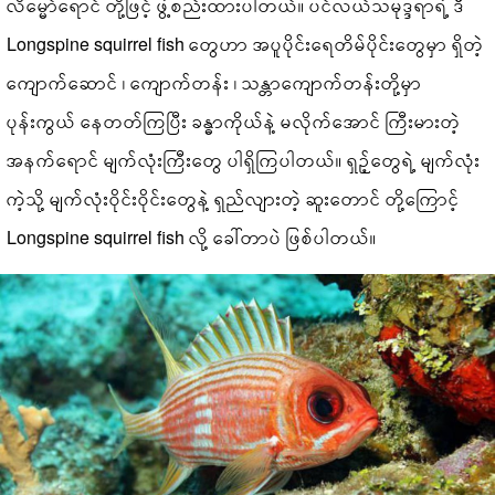
လိမ္မော်ရောင် တို့ဖြင့် ဖွဲ့စည်းထားပါတယ်။ ပင်လယ်သမုဒ္ဒရာရဲ့ ဒီ
Longspine squirrel fish တွေဟာ အပူပိုင်းရေတိမ်ပိုင်းတွေမှာ ရှိတဲ့
ကျောက်ဆောင် ၊ ကျောက်တန်း ၊ သန္တာကျောက်တန်းတို့မှာ
ပုန်းကွယ် နေတတ်ကြပြီး ခန္ဓာကိုယ်နဲ့ မလိုက်အောင် ကြီးမားတဲ့
အနက်ရောင် မျက်လုံးကြီးတွေ ပါရှိကြပါတယ်။ ရှဉ့်တွေရဲ့ မျက်လုံး
ကဲ့သို့ မျက်လုံး‌ဝိုင်းဝိုင်းတွေနဲ့ ရှည်လျားတဲ့ ဆူးတောင် တို့ကြောင့်
Longspine squirrel fish လို့ ခေါ်တာပဲ ဖြစ်ပါတယ်။