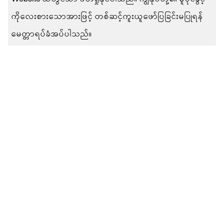
ကိုလေးစားသောအားဖြင့် တစ်ဆင့်ကူးယူဖော်ပြခြင်းမပြုရန်
မေတ္တာရပ်ခံအပ်ပါသည်။