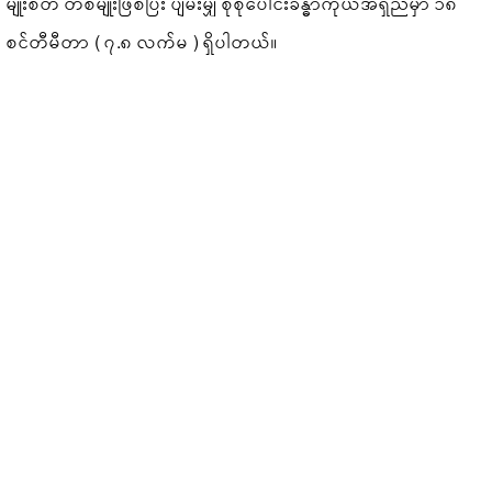
မျိုးစိတ် တစ်မျိုးဖြစ်ပြီး ပျမ်းမျှ စုစုပေါင်းခန္ဓာကိုယ်အရှည်မှာ ၁၈
စင်တီမီတာ ( ၇.၈ လက်မ ) ရှိပါတယ်။