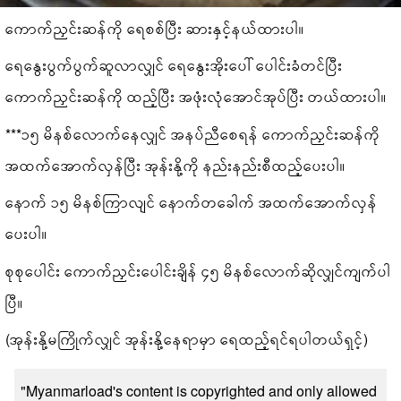
ကောက်ညှင်းဆန်ကို ရေစစ်ပြီး ဆားနှင့်နယ်ထားပါ။
ရေနွေးပွက်ပွက်ဆူလာလျှင် ရေနွေးအိုးပေါ် ပေါင်းခံတင်ပြီး
ကောက်ညှင်းဆန်ကို ထည့်ပြီး အဖုံးလုံအောင်အုပ်ပြီး တယ်ထားပါ။
***၁၅ မိနစ်လောက်နေလျှင် အနပ်ညီစေရန် ကောက်ညှင်းဆန်ကို
အထက်အောက်လှန်ပြီး အုန်းနို့ကို နည်းနည်းစီထည့်ပေးပါ။
နောက် ၁၅ မိနစ်ကြာလျင် နောက်တခေါက် အထက်အောက်လှန်
ပေးပါ။
စုစုပေါင်း ကောက်ညှင်းပေါင်းချိန် ၄၅ မိနစ်လောက်ဆိုလျှင်ကျက်ပါ
ပြီ။
(အုန်းနို့မကြိုက်လျှင် အုန်းနို့နေရာမှာ ရေထည့်ရင်ရပါတယ်ရှင့်)
"Myanmarload's content is copyrighted and only allowed