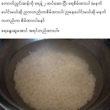
ကောက်ညှင်းဆန်ကို ရေနဲ့ ၂ ထပ်ဆေး ပြီး ရေစိမ်ထားပါ (မနက်
ပေါင်းမယ်ဆို ညကတည်းကစိမ်ထားပါ/ ညနေပေါင်းမယ်ဆို မနက်
ကတည်းက စိမ်ထားပါနော်
ရေနွေးဆူအောင် အရင်တည်ထားပါ။