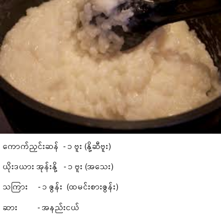
ကောက်ညှင်းဆန် - ၁ ဗူး (နို့ဆီဗူး)
ယိုးဒယား အုန်းနို့ - ၁ ဗူး (အသေး)
သကြား - ၁ ဇွန်း (ထမင်းစားဇွန်း)
ဆား - အနည်းငယ်