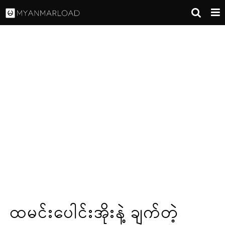
ထမင်းပေါင်းအိုးနဲ့ ချက်တဲ့