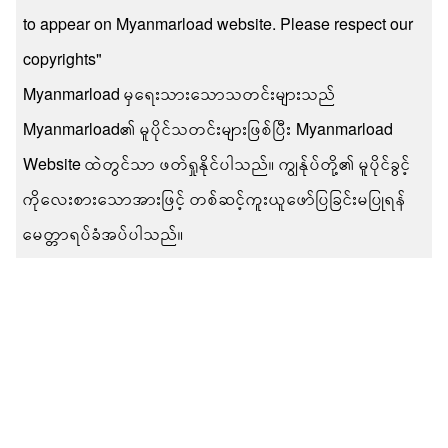
to appear on Myanmarload website. Please respect our
copyrights"
Myanmarload မှရေးသားသောသတင်းများသည်
Myanmarload၏ မူပိုင်သတင်းများဖြစ်ပြီး Myanmarload
Website ထဲတွင်သာ ဖတ်ရှုနိုင်ပါသည်။ ကျွန်ုပ်တို့၏ မူပိုင်ခွင့်
ကိုလေးစားသောအားဖြင့် တစ်ဆင့်ကူးယူဖော်ပြခြင်းမပြုရန်
မေတ္တာရပ်ခံအပ်ပါသည်။