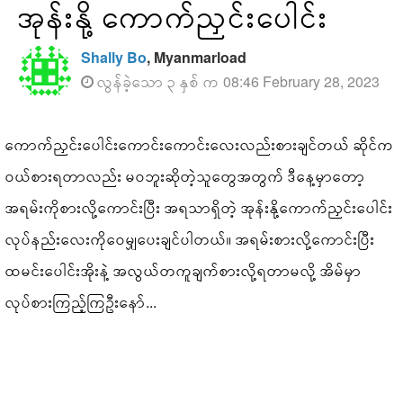
အုန်းနို့ ကောက်ညှင်းပေါင်း
Shally Bo
, Myanmarload
လွန်ခဲ့သော ၃ နှစ် က 08:46 February 28, 2023
ကောက်ညှင်းပေါင်းကောင်းကောင်းလေးလည်းစားချင်တယ် ဆိုင်က
ဝယ်စားရတာလည်း မဝဘူးဆိုတဲ့သူတွေအတွက် ဒီနေ့မှာတော့
အရမ်းကိုစားလို့ကောင်းပြီး အရသာရှိတဲ့ အုန်းနို့ကောက်ညှင်းပေါင်း
လုပ်နည်းလေးကိုဝေမျှပေးချင်ပါတယ်။ အရမ်းစားလို့ကောင်းပြီး
ထမင်းပေါင်းအိုးနဲ့ အလွယ်တကူချက်စားလို့ရတာမလို့ အိမ်မှာ
လုပ်စားကြည့်ကြဦးနော်...