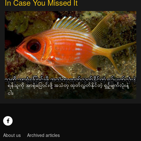
In Case You Missed It
ရန်သူကို အာရုံပြောင်းဖို့ အသံတု ထုတ်လွှတ်နိုင်တဲ့ ရှဉ့်မျက်လုံးနဲ့
ငါး
About us
Archived articles