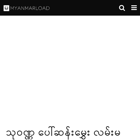
သုဝဏ္ဏ ပေါ်ဆန်းမွှေး လမ်းမ