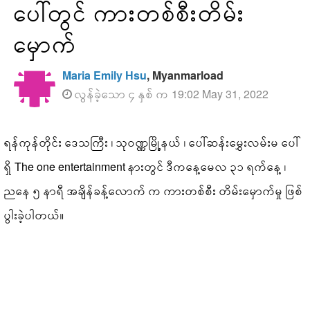
ပေါ်တွင် ကားတစ်စီးတိမ်း
မှောက်
Maria Emily Hsu
, Myanmarload
လွန်ခဲ့သော ၄ နှစ် က 19:02 May 31, 2022
ရန်ကုန်တိုင်း ဒေသကြီး ၊ သုဝဏ္ဏမြို့နယ် ၊ ပေါ်ဆန်းမွှေးလမ်းမ ပေါ်
ရှိ The one entertainment နားတွင် ဒီကနေ့မေလ ၃၁ ရက်နေ့ ၊
ညနေ ၅ နာရီ အချိန်ခန့်လောက် က ကားတစ်စီး တိမ်းမှောက်မှု ဖြစ်
ပွါးခဲ့ပါတယ်။