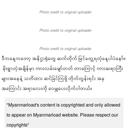
Photo credit to original uploader
Photo credit to original uploader
Photo credit to original uploader
ဒီကနေ့ကတော့ အနိဌာရုံတွေ ဆက်တိုက် မြင်တွေ့ရတဲ့နေ့ပါပဲနော်။
မိုးရွာတဲ့အချိန်မှာ ကားလမ်းချော်တတ် တာကြောင့် ကားဆရာကြီး
များအနေနဲ့ သတိထား ဆင်ခြင်ကြဖို့ တိုက်တွန်းရင်း အခု
အကြောင်း အရာလေးကို ဝေမျှပေးလိုက်ပါတယ်။
"Myanmarload's content is copyrighted and only allowed
to appear on Myanmarload website. Please respect our
copyrights"