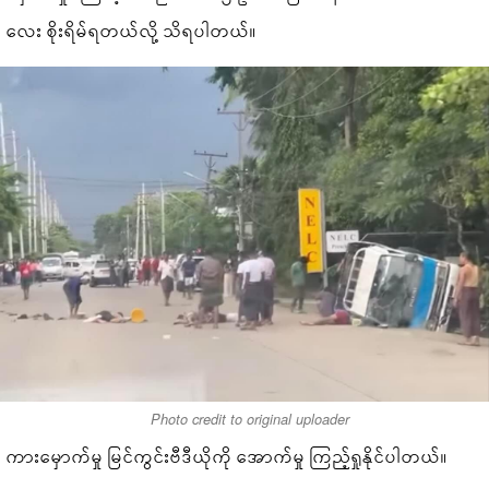
လေး စိုးရိမ်ရတယ်လို့ သိရပါတယ်။
Photo credit to original uploader
ကားမှောက်မှု မြင်ကွင်းဗီဒီယိုကို အောက်မှု ကြည့်ရှုနိုင်ပါတယ်။