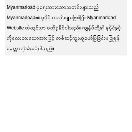
Myanmarload မှရေးသားသောသတင်းများသည်
Myanmarload၏ မူပိုင်သတင်းများဖြစ်ပြီး Myanmarload
Website ထဲတွင်သာ ဖတ်ရှုနိုင်ပါသည်။ ကျွန်ုပ်တို့၏ မူပိုင်ခွင့်
ကိုလေးစားသောအားဖြင့် တစ်ဆင့်ကူးယူဖော်ပြခြင်းမပြုရန်
မေတ္တာရပ်ခံအပ်ပါသည်။