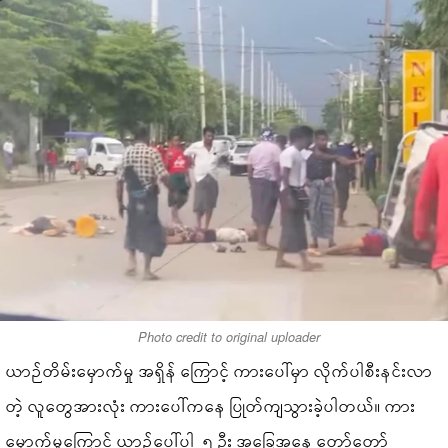
Photo credit to original uploader
ယာဉ်တိမ်းမှောက်မှု အရှိန် ကြောင့် ကားပေါ်မှာ လိုက်ပါစီးနင်းလာ
တဲ့ လူတွေအားလုံး ကားပေါ်ကနေ ပြုတ်ကျသွားခဲ့ပါတယ်။ ကား
မှောက်မှုကြောင့် ယာဉ်ပေါ်ပါ ၅ ဦး အခြေအနေ တော်တော်