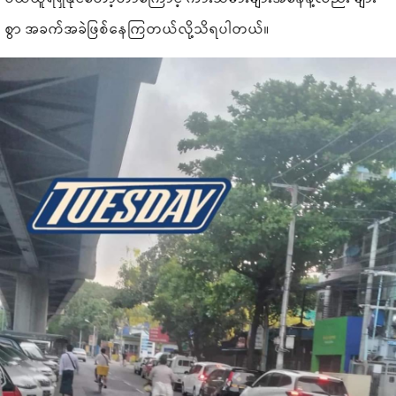
စွာ အခက်အခဲဖြစ်နေကြတယ်လို့သိရပါတယ်။