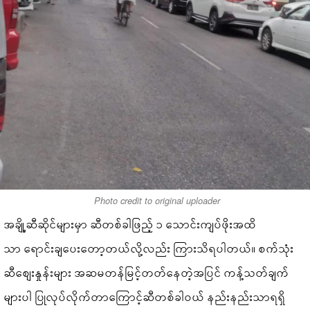
Photo credit to original uploader
အချို့ဆီဆိုင်များမှာ ဆီတစ်ခါဖြည့် ၁ သောင်းကျပ်ဖိုးအထိ
သာ ရောင်းချပေးတော့တယ်လို့လည်း ကြားသိရပါတယ်။ စက်သုံး
ဆီစျေးနှုန်းများ အဆမတန်မြင့်တတ်နေတဲ့အပြင် ကန့်သတ်ချက်
များပါ ပြုလုပ်လိုက်တာကြောင့်ဆီတစ်ခါဝယ် နည်းနည်းသာရရှိ