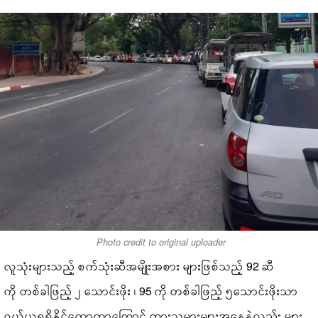
Photo credit to original uploader
လူသုံးများသည့် စက်သုံးဆီအမျိုးအစား များဖြစ်သည့် 92 ဆီ
ကို တစ်ခါဖြည့် ၂ သောင်းဖိုး ၊ 95 ကို တစ်ခါဖြည့် ၅သောင်းဖိုးသာ
ဝယ်ယူရရှိနိုင်တော့တာကြောင့် ကားသမားများအနေနဲ့လည်း များ