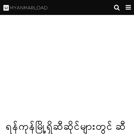
ရန်ကုန်မြို့ရှိဆီဆိုင်များတွင် ဆီ