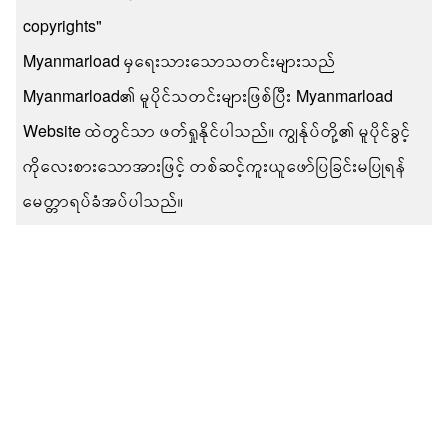
copyrights"
Myanmarload မှရေးသားသောသတင်းများသည်
Myanmarload၏ မူပိုင်သတင်းများဖြစ်ပြီး Myanmarload
Website ထဲတွင်သာ ဖတ်ရှုနိုင်ပါသည်။ ကျွန်ုပ်တို့၏ မူပိုင်ခွင့်
ကိုလေးစားသောအားဖြင့် တစ်ဆင့်ကူးယူဖော်ပြခြင်းမပြုရန်
မေတ္တာရပ်ခံအပ်ပါသည်။