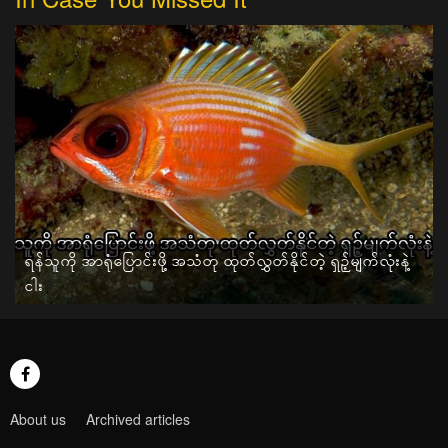
ရန်သူကို အာရုံပြောင်းဖို့ အသံတု ထုတ်လွှတ်နိုင်တဲ့ ရှဉ့်မျက်လုံးနဲ့
ငါး
About us
Archived articles