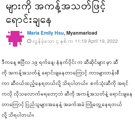
များကို အကန့်အသတ်ဖြင့်
ရောင်းချနေ
Maria Emily Hsu
, Myanmarload
လွန်ခဲ့သော ၄ နှစ် က 11:19 April 19, 2022
ဒီကနေ့ ဧပြီလ ၁၉ ရက်နေ့၊ နံနက်ပိုင်း က ဆီဆိုင်များ မှာ ဆီ
ကို အကန့်အသတ်နဲ့ ရောင်းချနေတာကြောင့် ကားများတန်းစီ
ကာ ဆီဝယ်ထည့်နေရတယ်လို့ သိရပါတယ်။ စက်သုံးဆီကို အရင်
ကလို လိုသလောက်မရတော့ဘဲ ဆီကို အကန့်အသတ်နဲ့ ရောင်းချနေ
တာကြောင့် ပြည်သူများအနေနဲ့ အခက်အခဲ ကြုံတွေ့နေရတယ်
လို့ သိရပါတယ်။