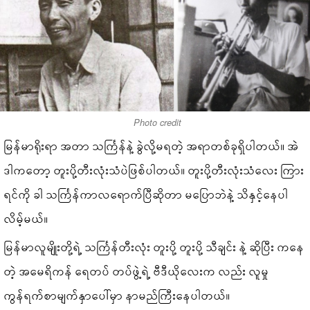
Photo credit
မြန်မာရိုးရာ အတာ သင်္ကြန်နဲ့ ခွဲလို့မရတဲ့ အရာတစ်ခုရှိပါတယ်။ အဲ
ဒါကတော့ တူးပို့တီးလုံးသံပဲဖြစ်ပါတယ်။ တူးပို့တီးလုံးသံလေး ကြား
ရင်ကို ခါ သင်္ကြန်ကာလရောက်ပြီဆိုတာ မပြောဘဲနဲ့ သိနှင့်နေပါ
လိမ့်မယ်။
မြန်မာလူမျိုးတို့ရဲ့ သင်္ကြန်တီးလုံး တူးပို့ တူးပို့ သီချင်း နဲ့ ဆိုပြီး ကနေ
တဲ့ အမေရိကန် ရေတပ် တပ်ဖွဲ့ရဲ့ ဗီဒီယိုလေးက လည်း လူမှု
ကွန်ရက်စာမျက်နှာပေါ်မှာ နာမည်ကြီးနေပါတယ်။