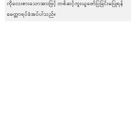
ကိုလေးစားသောအားဖြင့် တစ်ဆင့်ကူးယူဖော်ပြခြင်းမပြုရန်
မေတ္တာရပ်ခံအပ်ပါသည်။