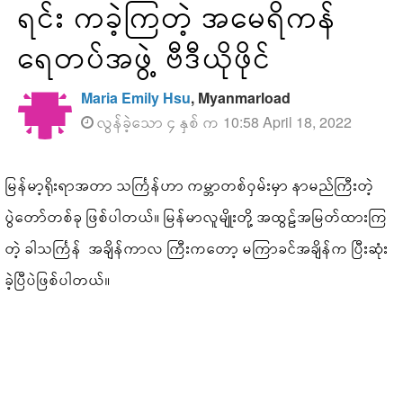
ရင်း ကခဲ့ကြတဲ့ အမေရိကန်
ရေတပ်အဖွဲ့ ဗီဒီယိုဖိုင်
Maria Emily Hsu
, Myanmarload
လွန်ခဲ့သော ၄ နှစ် က 10:58 April 18, 2022
မြန်မာ့ရိုးရာအတာ သင်္ကြန်ဟာ ကမ္ဘာတစ်ဝှမ်းမှာ နာမည်ကြီးတဲ့
ပွဲတော်တစ်ခု ဖြစ်ပါတယ်။ မြန်မာလူမျိုးတို့ အထွဠ်အမြတ်ထားကြ
တဲ့ ခါသင်္ကြန် အချိန်ကာလ ကြီးကတော့ မကြာခင်အချိန်က ပြီးဆုံး
ခဲ့ပြီပဲဖြစ်ပါတယ်။