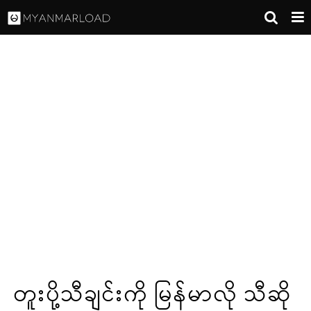
တူးပို့သီချင်းကို မြန်မာလို သီဆို