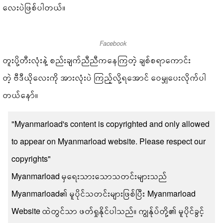
လေးပဲဖြစ်ပါတယ်။
Facebook
တူးပို့တီးလုံးနဲ့ စည်းချက်ညီညီကနေကြတဲ့ ချစ်စရာကောင်း
တဲ့ ဗီဒီယိုလေးကို အားလုံးပဲ ကြည့်လို့ရအောင် ဝေမျှပေးလိုက်ပါ
တယ်နော်။
"Myanmarload's content is copyrighted and only allowed
to appear on Myanmarload website. Please respect our
copyrights"
Myanmarload မှရေးသားသောသတင်းများသည်
Myanmarload၏ မူပိုင်သတင်းများဖြစ်ပြီး Myanmarload
Website ထဲတွင်သာ ဖတ်ရှုနိုင်ပါသည်။ ကျွန်ုပ်တို့၏ မူပိုင်ခွင့်