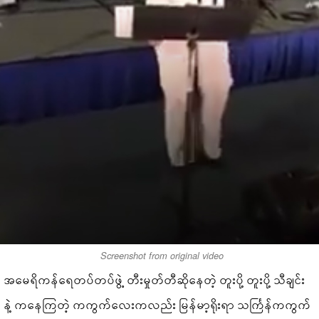
Screenshot from original video
အမေရိကန်ရေတပ်တပ်ဖွဲ့ တီးမှုတ်တီဆိုနေတဲ့ တူးပို့ တူးပို့ သီချင်း
နဲ့ ကနေကြတဲ့ ကကွက်လေးကလည်း မြန်မာ့ရိုးရာ သင်္ကြန်ကကွက်