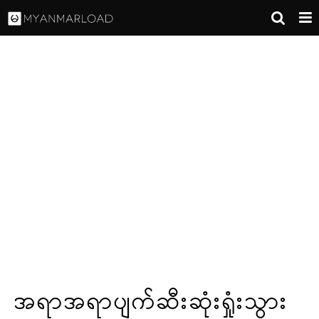
အရာအရာပျက်ဆီးဆုံးရှုံးသွား