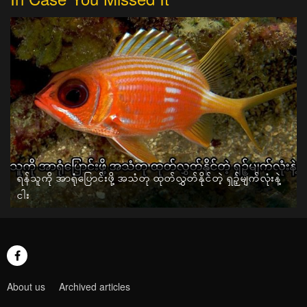
ရန်သူကို အာရုံပြောင်းဖို့ အသံတု ထုတ်လွှတ်နိုင်တဲ့ ရှဉ့်မျက်လုံးနဲ့
ငါး
About us
Archived articles