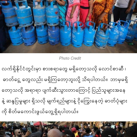
Photo Credit
လက်ရှိနိုင်ငံတွင်းမှာ စားစရာတွေ မရှိတော့သလို လောင်စာဆီ ၊
ဓာတ်ငွေ့ တွေလည်း မရှိကြတော့ဘူးလို့ သိရပါတယ်။ ဘာမှမရှိ
တော့သလို အရာရာ ပျက်ဆီးသွားတာကြောင့် ပြည်သူများအနေ
နဲ့ ဆန္ဒပြမှုများ ရှိသလို မျက်ရည်များနဲ့ ငိုကြွေးနေတဲ့ ဓာတ်ပုံများ
ကို စိတ်မကောင်းဖွယ်တွေ့ရှိရပါတယ်။