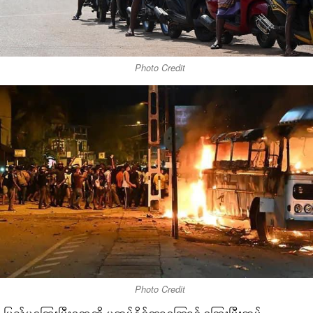
Photo Credit
Photo Credit
ပြည်ပကြွေးမြီးတွေကို မဆပ်နိုင်တာကြောင့် ကြွေးမြီးဆပ်