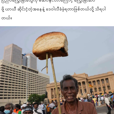
ဖို့ ယာယီ ဆိုင်းငံ့တဲ့အနေနဲ့ ဒေဝါလီခံခဲ့ရတာဖြစ်တယ်လို့ သိရပါ
တယ်။