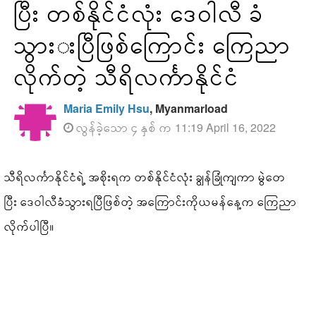
ပြီး တစ်နိုင်ငံလုံး ဒေဝါလီ ခံ
သွားးပြီဖြစ်ကြောင်း ကြေညာ
လိုက်တဲ့ သီရိလင်္ကာနိုင်ငံ
Maria Emily Hsu
, Myanmarload
လွန်ခဲ့သော ၄ နှစ် က 11:19 April 16, 2022
သီရိလင်္ကာနိုင်ငံရဲ့ အစိုးရက တစ်နိုင်ငံလုံး ချွန်ခြုံကျကာ မွဲတေ
ပြီး ဒေဝါလီခံသွားရပြီဖြစ်တဲ့ အကြောင်းကိုယမန်နေ့က ကြေညာ
လိုက်ပါပြီ။