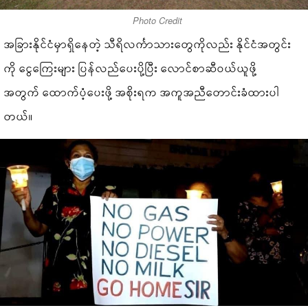
Photo Credit
အခြားနိုင်ငံမှာရှိနေတဲ့ သီရိလင်္ကာသားတွေကိုလည်း နိုင်ငံအတွင်း
ကို ငွေကြေးများ ပြန်လည်ပေးပို့ပြီး လောင်စာဆီဝယ်ယူဖို့
အတွက် ထောက်ပံ့ပေးဖို့ အစိုးရက အကူအညီတောင်းခံထားပါ
တယ်။