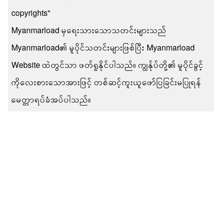
copyrights"
Myanmarload မှရေးသားသောသတင်းများသည်
Myanmarload၏ မူပိုင်သတင်းများဖြစ်ပြီး Myanmarload
Website ထဲတွင်သာ ဖတ်ရှုနိုင်ပါသည်။ ကျွန်ုပ်တို့၏ မူပိုင်ခွင့်
ကိုလေးစားသောအားဖြင့် တစ်ဆင့်ကူးယူဖော်ပြခြင်းမပြုရန်
မေတ္တာရပ်ခံအပ်ပါသည်။