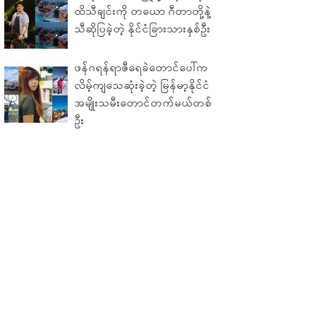
ထိသီချင်းကို တယော ဂီတာတို့နဲ့
သီဆိုပြခဲ့တဲ့ နိုင်ငံခြားသားနှစ်ဦး
ဖန်ဂရန်ရာဇီရေခဲတောင်ပေါ်က
လိမ့်ကျသေဆုံးခဲ့တဲ့ မြန်မာ့နိုင်ငံ
အမျိုးသမီးတောင်တက်မယ်တစ်
ဦး