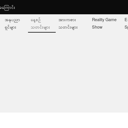
ု့အကြောင်း
အနုပညာ
နေ့စဉ်
အားကစား
Reality Game
E
ရှင်များ
သတင်းများ
သတင်းများ
Show
S