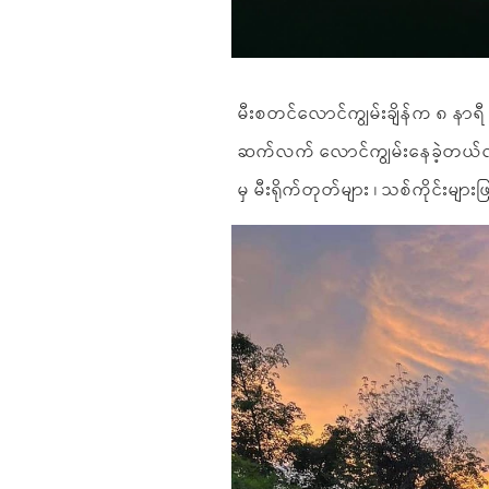
မီးစတင်လောင်ကျွမ်းချိန်က ၈ နာရီ ၁
ဆက်လက် လောင်ကျွမ်းနေခဲ့တယ်လို့
မှ မီးရိုက်တုတ်များ ၊ သစ်ကိုင်းမျ