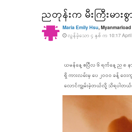
ညတုန်းက မီးကြီးမားစွာ 
Maria Emily Hsu
, Myanmarload
လွန်ခဲ့သော ၄ နှစ် က 10:17 Apri
ယမန်နေ့ ဧပြီလ ၆ ရက်နေ့ ည ၈ နာရီ 
ရှိ ကားလမ်းမှ ပေ ၂၀၀၀ ခန့် ဝေး
လောင်ကျွမ်းခဲ့တယ်လို့ သိရပါတယ်