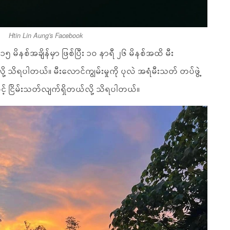
Htin Lin Aung's Facebook
၅ မိနစ်အချိန်မှာ ဖြစ်ပြီး ၁၀ နာရီ ၂၆ မိနစ်အထိ မီး
 သိရပါတယ်။ မီးလောင်ကျွမ်းမှုကို ပုလဲ အရံမီးသတ် တပ်ဖွဲ့
ားဖြင့် ငြိမ်းသတ်လျက်ရှိတယ်လို့ သိရပါတယ်။