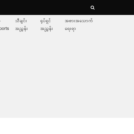
-
သီချင်း
ရုပ်ရှင်
အစားအသောက်
ports
အညွှန်း
အညွှန်း
ရေးရာ