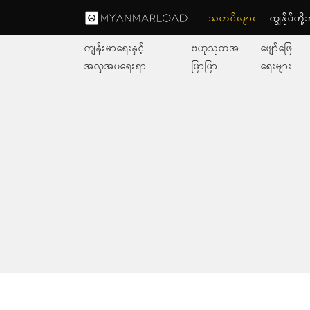
သတင်းများ
ကျွနု်ပ်တိ
ကျန်းမာရေးနှင့်
ဗဟုသုတအ
ဖျော်ဖြေ
အလှအပရေးရာ
ဖြာဖြာ
ရေးများ