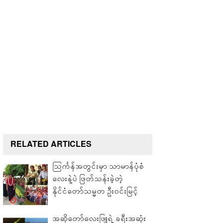
RELATED ARTICLES
သြင်္ကန်အတွင်းမှာ သာမာန်ပုံစံ
လေးနဲ့ပဲ ဖြတ်သန်းခဲ့တဲ့
နိုင်ငံတော်သမ္မတ ဦးဝင်းမြင့်
အဆိုတော်လေးဖြူရဲ့ ခရီးအဆုံး