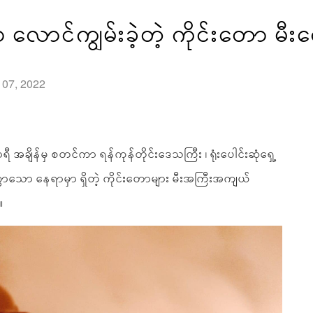
လောင်ကျွမ်းခဲ့တဲ့ ကိုင်းတော မီးလ
l 07, 2022
အချိန်မှ စတင်ကာ ရန်ကုန်တိုင်းဒေသကြီး ၊ ရုံးပေါင်းဆုံရှေ့
ကွာသော နေရာမှာ ရှိတဲ့ ကိုင်းတောများ မီးအကြီးအကျယ်
။