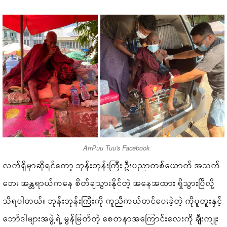
ArrPuu Tuu's Facebook
လက်ရှိမှာဆိုရင်တော့ ဘုန်းဘုန်းကြီး ဦးပညာတစ်ယောက် အသက်
ဘေး အန္တရာယ်ကနေ စိတ်ချသွားနိုင်တဲ့ အနေအထား ရှိသွားပြီလို့
သိရပါတယ်။ ဘုန်းဘုန်းကြီးကို ကူညီကယ်တင်ပေးခဲ့တဲ့ ကိုပူတူးနှင့်
ဘော်ဒါများအဖွဲ့ရဲ့ မွန်မြတ်တဲ့ စေတနာအကြောင်းလေးကို ချီးကျူး