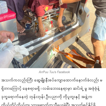
ArrPuu Tuu's Facebook
အသက်ကလည်းကြီး ဆွေမျိုးနီးစပ်ကျောထောက်နောက်ခံလည်း မ
ရှိတာကြောင့် နေစရာမရှိ ၊ လမ်းဘေးနေရာမှာ ဆင်းရဲ့ မှု အဖုံဖုံနဲ့
ဒုက္ခရောက်နေတဲ့ ဘုန်းဘုန်း ဦးပညာကို ကိုပူတူးနှင့် အဖွဲ့က
ကိုယ်တိုင်ကိုယ်ကျ သွားရောက်ကူညီပေးခဲ့ပြီး အသက်ရှင်နိုင်ဖို့