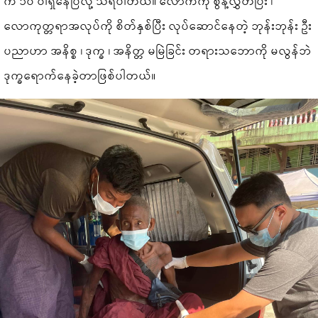
က ၁၀ ဝါရှိနေပြီလို့ သိရပါတယ်။ လောကီကို စွန့်လွှတ်ပြီး ၊
လောကုတ္တရာအလုပ်ကို စိတ်နှစ်ပြီး လုပ်ဆောင်နေတဲ့ ဘုန်းဘုန်း ဦး
ပညာဟာ အနိစ္စ ၊ ဒုက္ခ ၊ အနိတ္တ မမြဲခြင်း တရားသဘောကို မလွန်ဘဲ
ဒုက္ခရောက်နေခဲ့တာဖြစ်ပါတယ်။