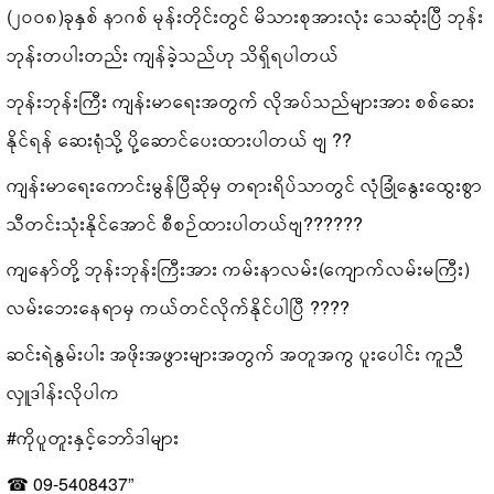
(၂၀၀၈)ခုနှစ် နာဂစ် မုန်းတိုင်းတွင် မိသားစုအားလုံး သေဆုံးပြီ ဘုန်း
ဘုန်းတပါးတည်း ကျန်ခဲ့သည်ဟု သိရှိရပါတယ်
ဘုန်းဘုန်းကြီး ကျန်းမာရေးအတွက် လိုအပ်သည်များအား စစ်ဆေး
နိုင်ရန် ဆေးရုံသို့ ပို့ဆောင်ပေးထားပါတယ် ဗျ ??
ကျန်းမာရေးကောင်းမွန်ပြီဆိုမှ တရားရိပ်သာတွင် လုံခြုံနွေးထွေးစွာ
သီတင်းသုံးနိုင်အောင် စီစဉ်ထားပါတယ်ဗျ??????
ကျနော်တို့ ဘုန်းဘုန်းကြီးအား ကမ်းနာလမ်း(ကျောက်လမ်းမကြီး)
လမ်းဘေးနေရာမှ ကယ်တင်လိုက်နိုင်ပါပြီ ????
ဆင်းရဲနွမ်းပါး အဖိုးအဖွားများအတွက် အတူအကွ ပူးပေါင်း ကူညီ
လှူဒါန်းလိုပါက
#ကိုပူတူးနှင့်ဘော်ဒါများ
☎ 09-5408437”