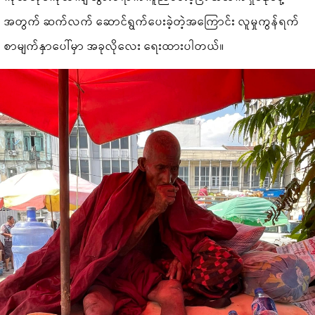
အတွက် ဆက်လက် ဆောင်ရွက်ပေးခဲ့တဲ့အကြောင်း လူမှုကွန်ရက်
စာမျက်နှာပေါ်မှာ အခုလိုလေး ရေးထားပါတယ်။