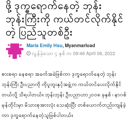
ဖို့ ဒုက္ခရောက်နေတဲ့ ဘုန်း
ဘုန်းကြီးကို ကယ်တင်လိုက်နိုင်
တဲ့ ပြည်သူတစ်ဦး
Maria Emily Hsu
, Myanmarload
လွန်ခဲ့သော ၄ နှစ် က 09:46 April 06, 2022
စားစရာ နေစရာ အခက်အခဲဖြစ်ကာ ဒုက္ခရောက်နေတဲ့ ဘုန်း
ဘုန်းကြီး ဦးပညာကို ကိုပူတူးနှင့်အဖွဲ့က ကယ်တင်ပေးလိုက်နိုင်
တယ်လို့ သိရပါတယ်။ ဘုန်းဘုန်း ဦးပညာဟာ၂၀၀၈ ခုနှစ် ၊ နာဂစ်
မုန်တိုင်းမှာ မိသားစုအားလုံး သေဆုံးပြီး တစ်ယောက်တည်းကျန်ခဲ့
ကာ ဒုက္ခရောက်နေတဲ့သူဖြစ်ပါတယ်။