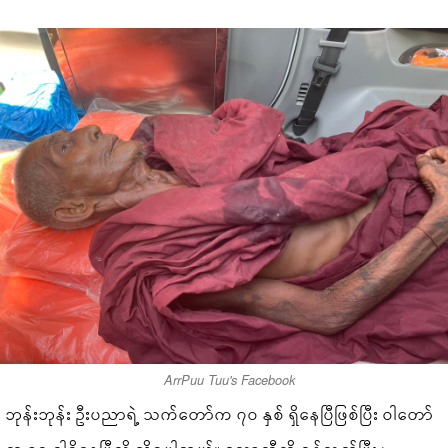
ArrPuu Tuu's Facebook
ဘုန်းဘုန်း ဦးပညာရဲ့ သက်တော်က ၇၀ နှစ် ရှိနေပြီဖြစ်ပြီး ဝါတော်