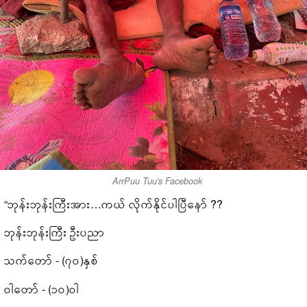
ArrPuu Tuu's Facebook
“ဘုန်းဘုန်းကြီးအား…ကယ် လိုက်နိုင်ပါပြီနော် ??
ဘုန်းဘုန်းကြီး ဦးပညာ
သက်တော် - (၇၀)နှစ်
ဝါတော် - (၁၀)ဝါ