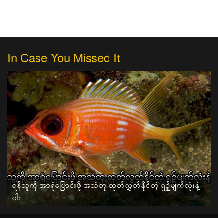
In Case You Missed It
ရန်သူကို အာရုံပြောင်းဖို့ အသံတု ထုတ်လွှတ်နိုင်တဲ့ ရှဉ့်မျက်လုံးနဲ့
ငါး