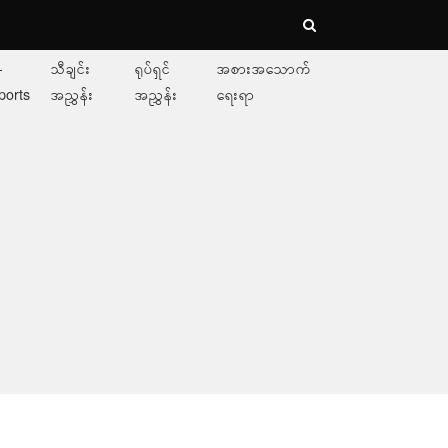
-
သီချင်း
ရုပ်ရှင်
အစားအသောက်
ports
အညွှန်း
အညွှန်း
ရေးရာ