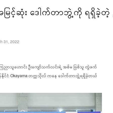
င့်ဆုံး ဒေါက်တာဘွဲ့ကို ရရှိခဲ့တဲ
ch 31, 2022
ြေညာသူဟောင်း ဦးကျော်သက်လင်းရဲ့ အစ်မ ဖြစ်သူ တွဲဖက်
်နိုင်ငံ Okayama တက္ကသိုလ် ကနေ ဒေါက်တာဘွဲ့ရရှိခဲ့တယ်