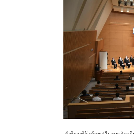
စိတ်ဓာတ်ပြတ်သားပြီး ထူးချွန်လွန်း