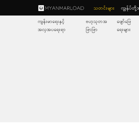
သတင်းများ
ကျွနု်ပ်တိ
ကျန်းမာရေးနှင့်
ဗဟုသုတအ
ဖျော်ဖြေ
အလှအပရေးရာ
ဖြာဖြာ
ရေးများ