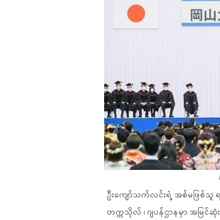
ဦးကျော်သက်လင်းရဲ့ အစ်မဖြစ်သူ ရရှိ
တက္ကသိုလ် ၊ ဂျပန်ဌာနမှာ အမြင်ဆုံးဘ