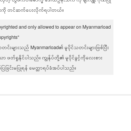
းကို တင်ဆက်ပေးလိုက်ရပါတယ်။
pyrighted and only allowed to appear on Myanmarload
opyrights"
်းများသည် Myanmarload၏ မူပိုင်သတင်းများဖြစ်ပြီး
တ်ရှုနိုင်ပါသည်။ ကျွန်ုပ်တို့၏ မူပိုင်ခွင့်ကိုလေးစား
ပြခြင်းမပြုရန် မေတ္တာရပ်ခံအပ်ပါသည်။