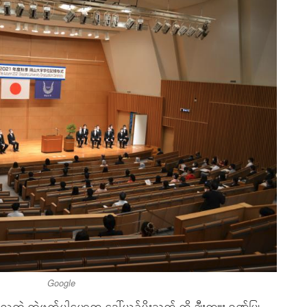
Google
လှတဲ့ တွဲဖက်ပါမောက္ခ ဒေါ်ယဥ်မိုးသက် ကို ချီးကျူး ဂုဏ်ပြု