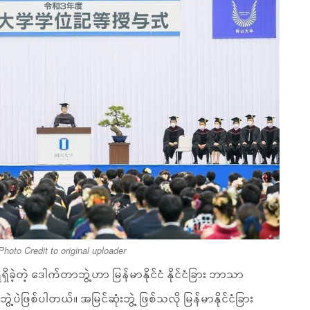
Photo Credit to original uploader
ခဲ့တဲ့ ဒေါက်တာဘွဲ့ဟာ မြန်မာနိုင်ငံ နိုင်ငံခြား ဘာသာ
ွဲ့ပဲဖြစ်ပါတယ်။ အမြင်ဆုံးဘွဲ့ ဖြစ်သလို မြန်မာနိုင်ငံခြား