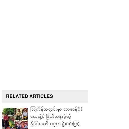
RELATED ARTICLES
သြင်္ကန်အတွင်းမှာ သာမာန်ပုံစံ
လေးနဲ့ပဲ ဖြတ်သန်းခဲ့တဲ့
နိုင်ငံတော်သမ္မတ ဦးဝင်းမြင့်