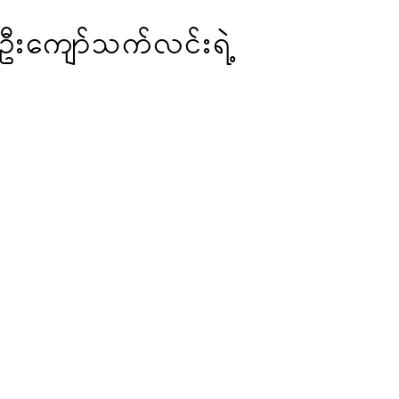
့ ဦးကျော်သက်လင်းရဲ့