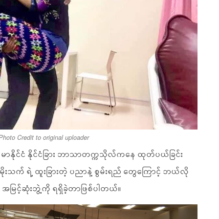
Photo Credit to original uploader
်မာနိုင်ငံ နိုင်ငံခြား ဘာသာတက္ကသိုလ်ကနေ ထုတ်ပယ်ခြင်း
ုးသက် ရဲ့ ထူးခြားတဲ့ ပညာနဲ့ စွမ်းရည် တွေကြောင့် ဘယ်လို
ာ အမြင့်ဆုံးဘွဲ့ကို ရရှိခဲ့တာဖြစ်ပါတယ်။