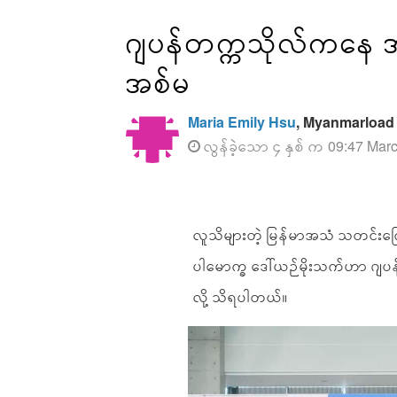
ဂျပန်တက္ကသိုလ်ကနေ အမြ
အစ်မ
Maria Emily Hsu
, Myanmarload
လွန်ခဲ့သော ၄ နှစ် က 09:47 Mar
လူသိများတဲ့ မြန်မာအသံ သတင်းက
ပါမောက္ခ ဒေါ်ယဉ်မိုးသက်ဟာ ဂျပန
လို့ သိရပါတယ်။