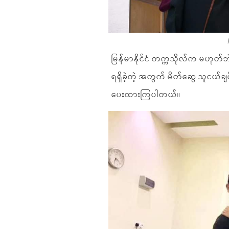
မြန်မာနိုင်ငံ တက္ကသိုလ်က မဟုတ်ဘဲ
ရရှိခဲ့တဲ့ အတွက် မိတ်ဆွေ သူငယ်
ပေးထားကြပါတယ်။