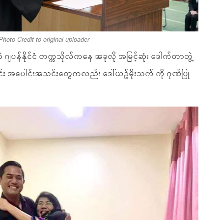
Photo Credit to original uploader
 ဂျပန်နိုင်ငံ တက္ကသိုလ်ကနေ အခုလို အမြင့်ဆုံး ဒေါက်တာဘွဲ့
ချင်း အပေါင်းအသင်းတွေကလည်း ဒေါ်ယဥ်မိုးသက် ကို ဂုဏ်ပြု