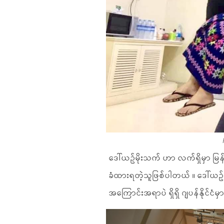
ဒေါ်ယဥ်မိုးသက် ဟာ လက်ရှိမှာ မြန
ခံထားရတဲ့သူဖြစ်ပါတယ် ။ ဒေါ်ယဥ်မိ
အကြောင်းအရာပဲ ရှိရှိ ဂျပန်နိုင်ငံမှ