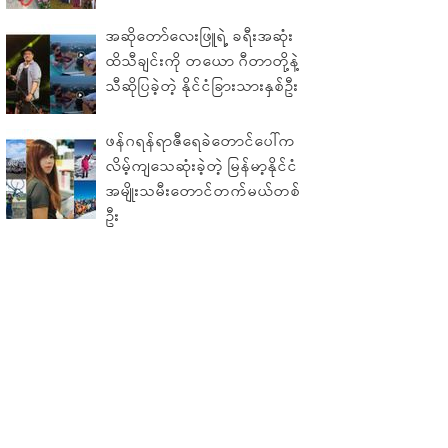
အဆိုတော်လေးဖြူရဲ့ ခရီးအဆုံး
ထိသီချင်းကို တယော ဂီတာတို့နဲ့
သီဆိုပြခဲ့တဲ့ နိုင်ငံခြားသားနှစ်ဦး
ဖန်ဂရန်ရာဇီရေခဲတောင်ပေါ်က
လိမ့်ကျသေဆုံးခဲ့တဲ့ မြန်မာ့နိုင်ငံ
အမျိုးသမီးတောင်တက်မယ်တစ်
ဦး