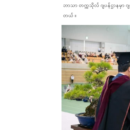
ဘာသာ တက္ကသိုလ် ဂျပန်ဌာနမှာ ဂျပန
တယ် ။