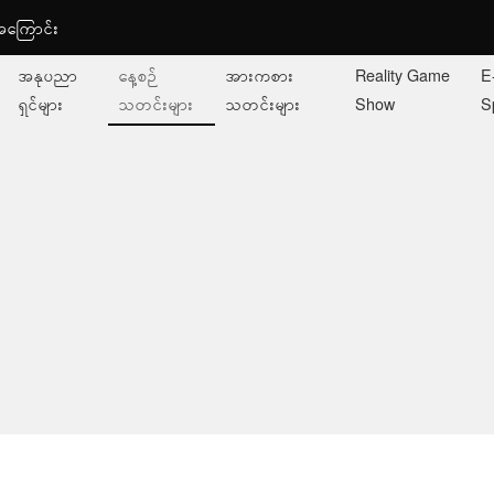
ု့အကြောင်း
အနုပညာ
နေ့စဉ်
အားကစား
Reality Game
E
ရှင်များ
သတင်းများ
သတင်းများ
Show
S