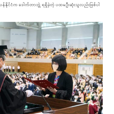
်နိုင်ငံက ဒေါက်တာဘွဲ့ ရရှိခဲ့တဲ့ ပထမဦးဆုံးသူလည်းဖြစ်ပါ