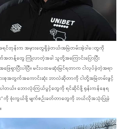
ုန်းက အမှားတွေရှိခဲ့တယ်၊အမြဲတမ်းအဲ့ဒါ‌ေတွကို
ုက်အတန့်တွေ ကြုံလာတဲ့အခါ သူတို့အကြောင်းပြောပြီး
ဖြေရှာပြီးပါပြီ။ မင်းပထမဆုံးမြင်ရတာက ငါလုပ်ခဲ့တဲ့အရာ
မိသားစုအတွက်အကောင်းဆုံး ဘာလဲဆိုတာကို ငါတို့အမြဲတမ်းဖွင့်
့ပါတယ်။ ဘောလုံးကြယ်ပွင့်တွေကို ရင်ဆိုင်ဖို့ ရုန်းကန်နေရ
ခြင်း” ကို ဖုံးကွယ်ဖို့ မျက်စဉ်းခတ်တာတွေကို ဘယ်လိုအသုံးပြုခဲ့
။