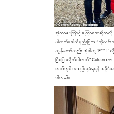
အဲ့တာ‌ေကြာင့် မကြာခဏဆိုသလို “
ပါတယ်။ ဒါဘီနည်းပြက “ ကိုလင်းက
ကျွန်တော်လည်း အဲ့ခါကျ 'F*** it' လိ
ပြီပြောလိုက်ပါတယ်" Coleen ဟာ 
ဘက်တွင် အကျဉ်းချခံရရန် အခိုင်
ပါတယ်။