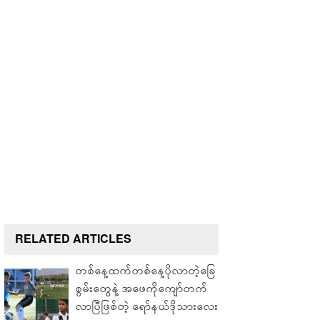
RELATED ARTICLES
တစ်နေ့ထက်တစ်နေ့ပိုလာတဲ့ခြေ
စွမ်းတွေနဲ့ အဖေကိုကျော်တက်
လာပြီဖြစ်တဲ့ ရော်နယ်ဒိုသားလေး