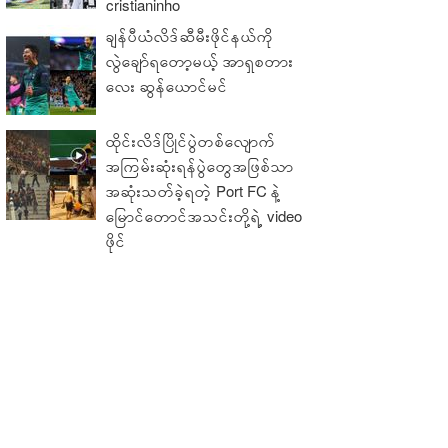
cristianinho
ချန်ပီယံလိဒ်ဆီမီးဖိုင်နယ်ကို
လွဲချော်ရတော့မယ့် အာရှစတား
လေး ဆွန်ယောင်မင်
ထိုင်းလိဒ်ပြိုင်ပွဲတစ်လျောက်
အကြမ်းဆုံးရန်ပွဲတွေအဖြစ်သာ
အဆုံးသတ်ခဲ့ရတဲ့ Port FC နဲ့
မြောင်တောင်အသင်းတို့ရဲ့ video
ဖိုင်