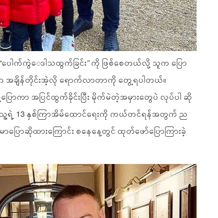
ပေါက်ကွဲ‌ေဒါသထွက်ခြင်း” ကို ဖြစ်စေတယ်လို့ သူက ပြော
 အချိန်တိုင်းအဲ့လို ရောက်လာတာကို တွေ့ရပါတယ်။
ု့ပြောကာ အပြင်ထွက်ခိုင်းပြီး မိုက်မဲတဲ့အမှားတွေပဲ လုပ်ပါ ဆို
သူ့ရဲ့ 13 နှစ်ကြာအိမ်ထောင်ရေးကို ကယ်တင်ရန်အတွက် ည
အမာပြောဆိုထားကြောင်း စနေနေ့တွင် ထုတ်ဖော်ပြောကြားခဲ့