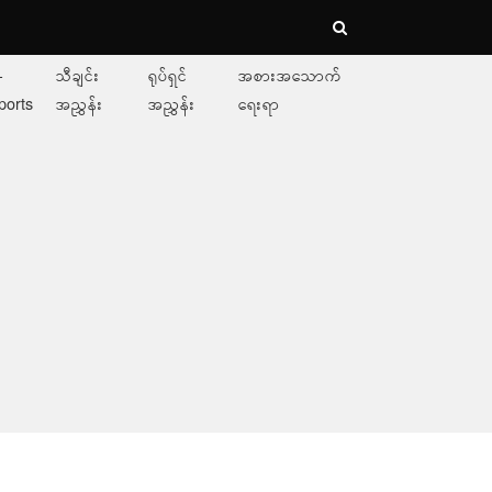
-
သီချင်း
ရုပ်ရှင်
အစားအသောက်
ports
အညွှန်း
အညွှန်း
ရေးရာ