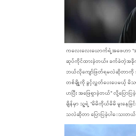
ကလေးလေးယောက်ရဲ့အဖေဟာ “အရင်တ
ဆုပ်ကိုင်ထားခဲ့တယ်။ ခက်ခဲတဲ့အခိ
ဘယ်လိုကျော်ဖြတ်ရမလဲဆိုတာကို အ
တစ်ချို့ကို ခွင့်လွှတ်ပေးပေမယ့် 
ဟပြီး အဖြေရှာခဲ့တယ်" လို့ပြောပြခဲ
ချိန်မှာ သူ့ရဲ့ “မိမိကိုယ်မိမိ မူးနေ
သလဲဆိုတာ ပြောပြခဲ့ပါ‌ေသးတယ်