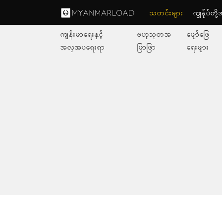
သတင်းများ
ကျွနု်ပ်တိ
ကျန်းမာရေးနှင့်
ဗဟုသုတအ
ဖျော်ဖြေ
အလှအပရေးရာ
ဖြာဖြာ
ရေးများ