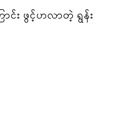
ောင်း ဖွင့်ဟလာတဲ့ ရွန်း