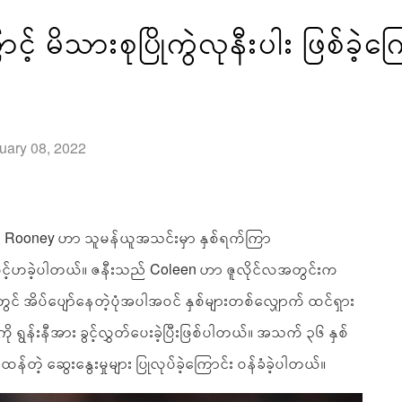
မိသားစုပြိုကွဲလုနီးပါး ဖြစ်ခဲ့ကြ
uary 08, 2022
ထားသူ Rooney ဟာ သူမန်ယူအသင်းမှာ နှစ်ရက်ကြာ
င့်ဟခဲ့ပါတယ်။ ဇနီးသည် Coleen ဟာ ဇူလိုင်လအတွင်းက
ွင် အိပ်ပျော်နေတဲ့ပုံအပါအဝင် နှစ်များတစ်လျှောက် ထင်ရှား
ု ရွန်းနီအား ခွင့်လွှတ်ပေးခဲ့ပြီးဖြစ်ပါတယ်။ အသက် ၃၆ နှစ်
ြင်းထန်တဲ့ ဆွေးနွေးမှုများ ပြုလုပ်ခဲ့ကြောင်း ဝန်ခံခဲ့ပါတယ်။