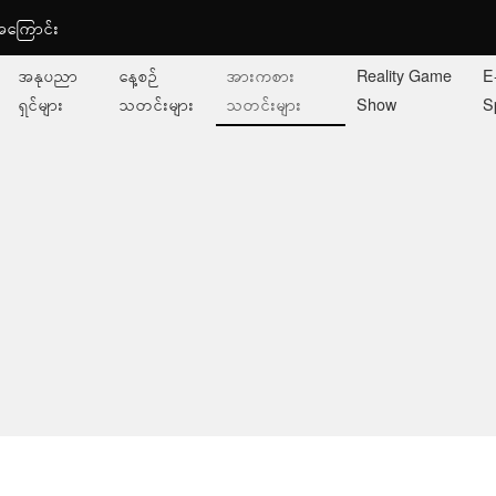
ု့အကြောင်း
အနုပညာ
နေ့စဉ်
အားကစား
Reality Game
E
ရှင်များ
သတင်းများ
သတင်းများ
Show
S