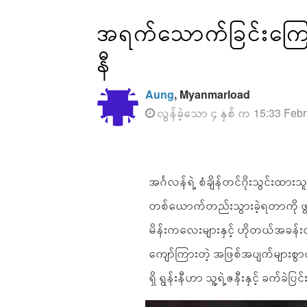
အရက်သောက်ခြင်းကြောင့် 
နီ
Aung
, Myanmarload
လွန်ခဲ့သော ၄ နှစ် က 15:33 Febr
အင်္ဂလန်ရဲ့ စံချိန်တင်ဂိုးသွင်း
တစ်ယောက်တည်းသွားခဲ့ရတာကို ဖွ
မိန်းကလေးများနှင့် ဟိုတယ်အခန်းတ
ကျော်ကြားတဲ့ အဖြစ်အပျက်များစွာကိ
ရှိ ရွန်းနီဟာ သူ့ရဲ့ဇနီးနှင့် ခက်ခဲပ