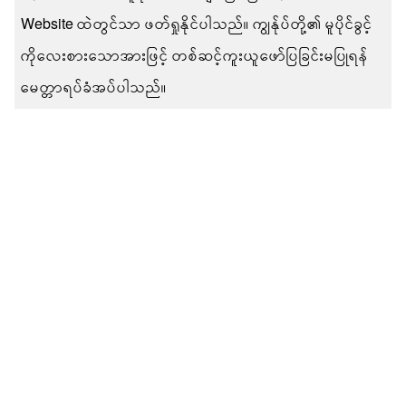
Website ထဲတွင်သာ ဖတ်ရှုနိုင်ပါသည်။ ကျွန်ုပ်တို့၏ မူပိုင်ခွင့်
ကိုလေးစားသောအားဖြင့် တစ်ဆင့်ကူးယူဖော်ပြခြင်းမပြုရန်
မေတ္တာရပ်ခံအပ်ပါသည်။