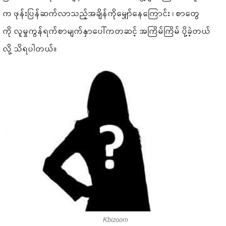
က ဖုန်းပြန်ဆက်လာသည့်အချိန်ကိုမျှော်နေကြောင်း ၊ စာတွေ
ကို လူမှုကွန်ရက်စာမျက်နှာပေါ်ကတဆင့် အကြိမ်ကြိမ် ပို့ခဲ့တယ်
လို့ သိရပါတယ်။
Kbizoom