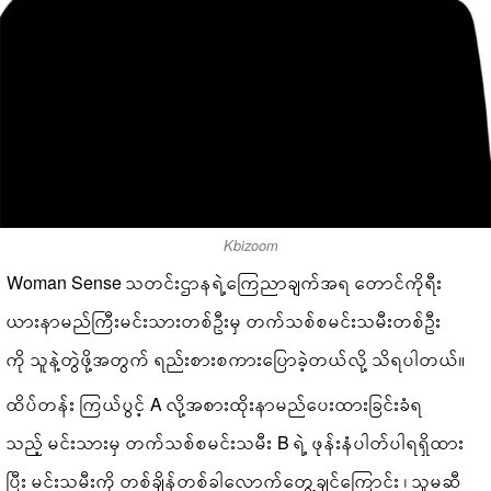
Kbizoom
Woman Sense သတင်းဌာနရဲ့ကြေညာချက်အရ တောင်ကိုရီး
ယားနာမည်ကြီးမင်းသားတစ်ဦးမှ တက်သစ်စမင်းသမီးတစ်ဦး
ကို သူနဲ့တွဲဖို့အတွက် ရည်းစားစကားပြောခဲ့တယ်လို့ သိရပါတယ်။
ထိပ်တန်း ကြယ်ပွင့် A လို့အစားထိုးနာမည်ပေးထားခြင်းခံရ
သည့် မင်းသားမှ တက်သစ်စမင်းသမီး B ရဲ့ ဖုန်းနံပါတ်ပါရရှိထား
ပြီး မင်းသမီးကို တစ်ချိန်တစ်ခါလောက်တွေ့ချင်ကြောင်း ၊ သူမဆီ