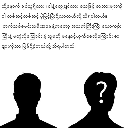
ထို့နောက် ချစ်သူရှိလား ၊ ငါနဲ့တွေ့ချင်လား စသဖြင့် စာသားများကို
ပါ တစ်ဆင့်တစ်ဆင့် ပိုမြင့်ပြီးပို့လာတယ်လို့ သိရပါတယ်။
တက်သစ်စမင်းသမီးအနေနဲ့ကတော့ အသက်ကြီးကြီး ယောကျာ်း
ကြီးနဲ့ မတွဲလိုကြောင်း နဲ့ သူမကို မနှောင့်ယှက်စေလိုကြောင်း စာ
များကိုသာ ပြန်ပို့ခဲ့တယ်လို့ သိရပါတယ်။