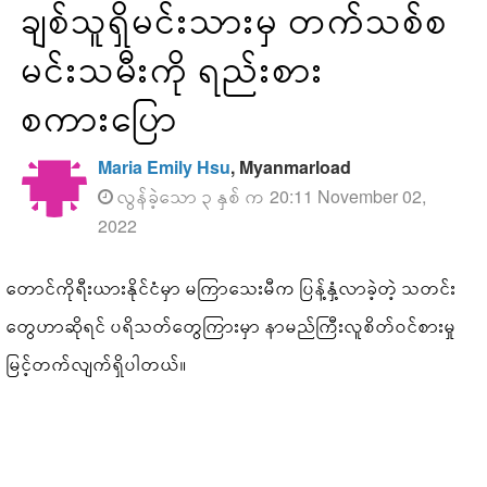
ချစ်သူရှိမင်းသားမှ တက်သစ်စ
မင်းသမီးကို ရည်းစား
စကားပြော
Maria Emily Hsu
, Myanmarload
လွန်ခဲ့သော ၃ နှစ် က 20:11 November 02,
2022
တောင်ကိုရီးယားနိုင်ငံမှာ မကြာသေးမီက ပြန့်နှံ့လာခဲ့တဲ့ သတင်း
တွေဟာဆိုရင် ပရိသတ်တွေကြားမှာ နာမည်ကြီးလူစိတ်ဝင်စားမှု
မြင့်တက်လျက်ရှိပါတယ်။