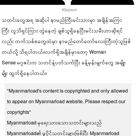
Kbizoom
သတင်းတွေအရ အဆိုပါ နာမည်ကြီးမင်းသားမှာ အချိန်အကြာ
ကြီး လူသိရှင်ကြား တွဲနေတဲ့ ချစ်သူရှိနေပြီးမင်းသမီးဟာဆိုရင်
လည်း တက်သစ်စတွေထဲမှာ နာမည်တော်တော်လေးကြီးတဲ့သူဖြစ်
တယ်လို့ သိရပါတယ်။လက်ရှိအချိန်မှာတော့ Woman
Sense မဂ္ဂဇင်းက သတင်နဲ့ပတ်သက်ပြီး ခန့်မှန်းချက်တွေ အမျိုး
မျိုး ထွက်ရှိနေပါတယ်။
"Myanmarload's content is copyrighted and only allowed
to appear on Myanmarload website. Please respect our
copyrights"
Myanmarload မှရေးသားသောသတင်းများသည်
Myanmarload၏ မူပိုင်သတင်းများဖြစ်ပြီး Myanmarload