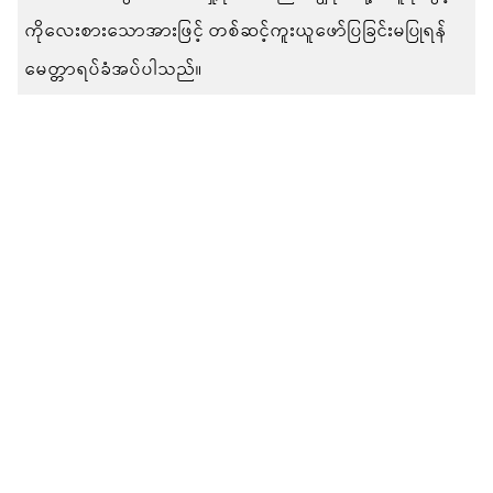
ကိုလေးစားသောအားဖြင့် တစ်ဆင့်ကူးယူဖော်ပြခြင်းမပြုရန်
မေတ္တာရပ်ခံအပ်ပါသည်။