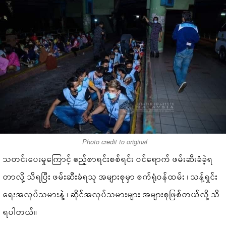
Photo credit to original
သတင်းပေးမှုကြောင့် ဧည့်စာရင်းစစ်ရင်း ဝင်ရောက် ဖမ်းဆီးခံခဲ့ရ
တာလို့ သိရပြီး ဖမ်းဆီးခံရသူ အများစုမှာ စက်ရုံဝန်ထမ်း ၊ သန့်ရှင်း
ရေးအလုပ်သမားနဲ့ ၊ ဆိုင်အလုပ်သမားများ အများစုဖြစ်တယ်လို့ သိ
ရပါတယ်။