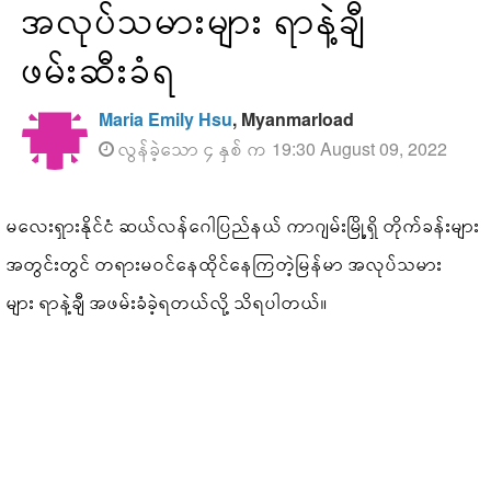
အလုပ်သမားများ ရာနဲ့ချီ
ဖမ်းဆီးခံရ
Maria Emily Hsu
, Myanmarload
လွန်ခဲ့သော ၄ နှစ် က 19:30 August 09, 2022
မလေးရှားနိုင်ငံ ဆယ်လန်ဂေါပြည်နယ် ကာဂျမ်းမြို့ရှိ တိုက်ခန်းများ
အတွင်းတွင် တရားမဝင်နေထိုင်နေကြတဲ့မြန်မာ အလုပ်သမား
များ ရာနဲ့ချီ အဖမ်းခံခဲ့ရတယ်လို့ သိရပါတယ်။