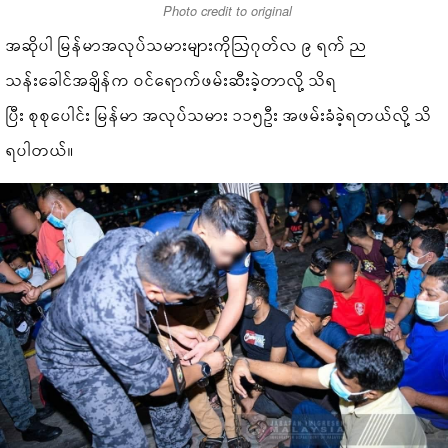
Photo credit to original
အဆိုပါ မြန်မာအလုပ်သမားများကိုဩဂုတ်လ ၉ ရက် ည
သန်းခေါင်အချိန်က ဝင်ရောက်ဖမ်းဆီးခဲ့တာလို့ သိရ
ပြီး စုစုပေါင်း မြန်မာ အလုပ်သမား ၁၁၅ဦး အဖမ်းခံခဲ့ရတယ်လို့ သိ
ရပါတယ်။