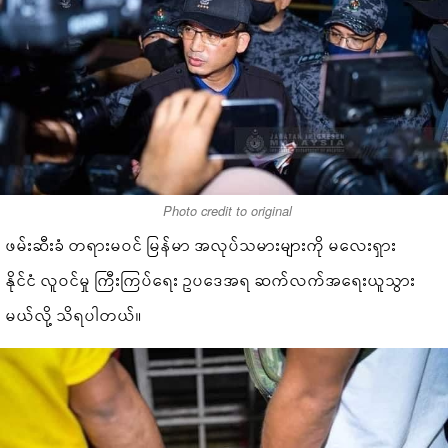
Photo credit to original
ဖမ်းဆီးခံ တရားမဝင် မြန်မာ အလုပ်သမားများကို မလေးရှား
နိုင်ငံ လူဝင်မှု ကြီးကြပ်ရေး ဥပဒေအရ ဆက်လက်အရေးယူသွား
မယ်လို့ သိရပါတယ်။