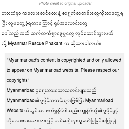
Photo credit to original uploader
ကားထဲမှာ ကလေးစောင်လေးနဲ့ စာရွက်စာတမ်းတွေကိုသာတွေ့ရ
ပြီး လူမတွေ့ခဲ့ရတာကြောင့် ရုပ်အလောင်းတွေ
ပေါ်သည် အထိ ဆက်လက်ရှာဖွေမှုတွေ လုပ်ဆောင်သွားမယ်
လို့ Myanmar Rescue Phakant က ဆိုထားပါတယ်။
"Myanmarload's content is copyrighted and only allowed
to appear on Myanmarload website. Please respect our
copyrights"
Myanmarload မှရေးသားသောသတင်းများသည်
Myanmarload၏ မူပိုင်သတင်းများဖြစ်ပြီး Myanmarload
Website ထဲတွင်သာ ဖတ်ရှုနိုင်ပါသည်။ ကျွန်ုပ်တို့၏ မူပိုင်ခွင့်
ကိုလေးစားသောအားဖြင့် တစ်ဆင့်ကူးယူဖော်ပြခြင်းမပြုရန်