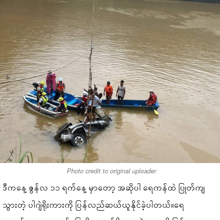
Photo credit to original uploader
ဒီကနေ့ ဇွန်လ ၁၁ ရက်နေ့ မှာတော့ အဆိုပါ ရေကန်ထဲ ပြုတ်ကျ
သွားတဲ့ ပါဂျဲရိုးကားကို ပြန်လည်ဆယ်ယူနိုင်ခဲ့ပါတယ်။ရေ