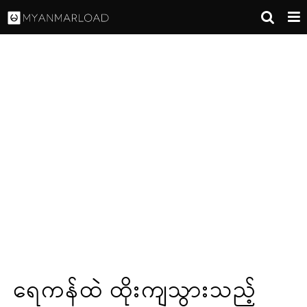
ရေကန်ထဲ ထိုးကျသွားသည့်