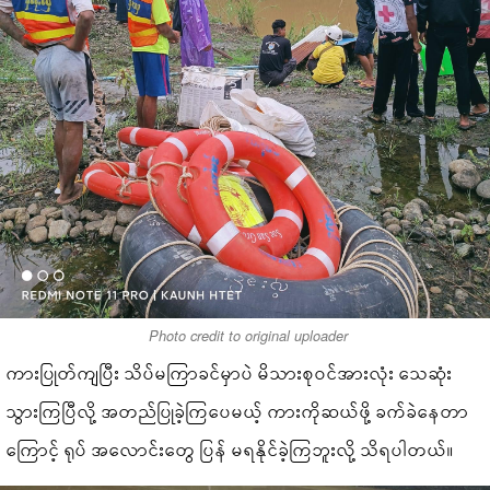
Photo credit to original uploader
ကားပြုတ်ကျပြီး သိပ်မကြာခင်မှာပဲ မိသားစုဝင်အားလုံး သေဆုံး
သွားကြပြီလို့ အတည်ပြုခဲ့ကြပေမယ့် ကားကိုဆယ်ဖို့ ခက်ခဲနေတာ
ကြောင့် ရုပ် အလောင်းတွေ ပြန် မရနိုင်ခဲ့ကြဘူးလို့ သိရပါတယ်။