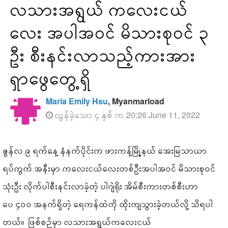
လသားအရွယ် ကလေးငယ်
လေး အပါအဝင် မိသားစုဝင် ၃
ဦး စီးနင်းလာသည့်ကားအား
ရှာဖွေတွေ့ရှိ
Maria Emily Hsu
, Myanmarload
လွန်ခဲ့သော ၄ နှစ် က 20:26 June 11, 2022
ဇွန်လ ၉ ရက်နေ့ နံနက်ပိုင်းက ဖားကန့်မြို့နယ် အေးမြသာယာ
ရပ်ကွက် အနီးမှာ ကလေးငယ်လေးတစ်ဦးအပါအဝင် မိသားစုဝင်
သုံးဦး လိုက်ပါစီးနင်းလာခဲ့တဲ့ ပါဂျဲရိုး အိမ်စီးကားတစ်စီးဟာ
ပေ ၄၀၀ အနက်ရှိတဲ့ ရေကန်ထဲကို ထိုးကျသွားခဲ့တယ်လို့ သိရပါ
တယ်။ ဖြစ်စဉ်မှာ လသားအရွယ်ကလေးငယ်