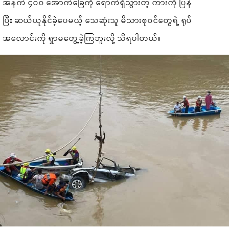
အနက် ၄၀၀ အောက်ခြေကို ရောက်ရှိသွားတဲ့ ကားကို ပြန်
ပြီး ဆယ်ယူနိုင်ခဲ့ပေမယ့် သေဆုံးသူ မိသားစုဝင်တွေရဲ့ ရုပ်
အလောင်းကို ရှာမတွေ့ခဲ့ကြဘူးလို့ သိရပါတယ်။