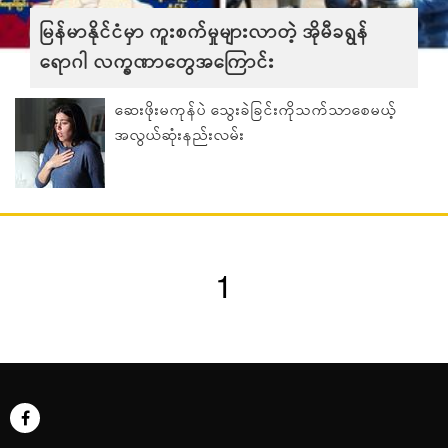
မြန်မာနိုင်ငံမှာ ကူးစက်မှုများလာတဲ့ အိုမီခရွန်
ရောဂါ လက္ခဏာတွေအကြောင်း
ဆေးဖိုးမကုန်ပဲ သွေးခဲခြင်းကိုသက်သာစေမယ့်
အလွယ်ဆုံးနည်းလမ်း
1