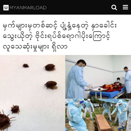
မှက်များမှတစ်ဆင့် ပျံ့နှံ့နေတဲ့ နှာခေါင်း
သွေးယိုတဲ့ ဗိုင်းရပ်စ်ရောဂါပိုးကြောင့်
လူသေဆုံးမှုများ ရှိလာ