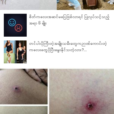
စိတ်ကလေးအဆင်မပြေဖြစ်လာရင် ပြုလုပ်သင့်သည့်
အရာ ၆ မျိုး
တင်ပါးပိုကြီးတဲ့အမျိုးသမီးတွေကဉာဏ်ကောင်းတဲ့
ကလေးတွေပိုပြီးမွေးနိုင်သတဲ့လား?...