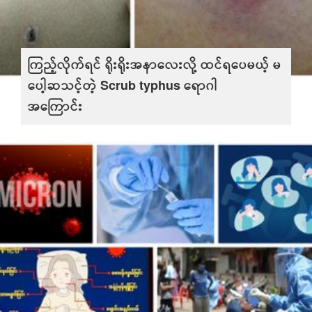
ကြည့်လိုက်ရင် ရိုးရိုးအနာလေးလို့ ထင်ရပေမယ့် မ
ပေါ့ဆသင့်တဲ့ Scrub typhus ရောဂါ
အကြောင်း