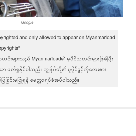
Google
pyrighted and only allowed to appear on Myanmarload
opyrights"
်းများသည် Myanmarload၏ မူပိုင်သတင်းများဖြစ်ပြီး
တ်ရှုနိုင်ပါသည်။ ကျွန်ုပ်တို့၏ မူပိုင်ခွင့်ကိုလေးစား
ပြခြင်းမပြုရန် မေတ္တာရပ်ခံအပ်ပါသည်။