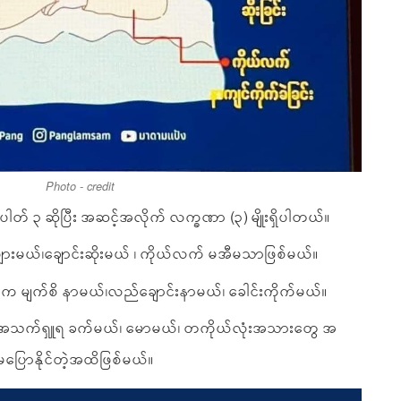
Photo - credit
၊ နံပါတ် ၃ ဆိုပြီး အဆင့်အလိုက် လက္ခဏာ (၃) မျိုးရှိပါတယ်။
ားမယ်၊ချောင်းဆိုးမယ် ၊ ကိုယ်လက် မအီမသာဖြစ်မယ်။
ျက်စိ နာမယ်၊လည်ချောင်းနာမယ်၊ ခေါင်းကိုက်မယ်။
 အသက်ရှူရ ခက်မယ်၊ မောမယ်၊ တကိုယ်လုံးအသားတွေ အ
ြောနိုင်တဲ့အထိဖြစ်မယ်။