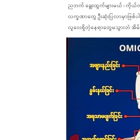
ညဘက် ချွေးထွက်များမယ် ၊ ကိုယ်
လက္ခဏာတွေ ဦးဆုံးပြလာမှာဖြစ်ပါ
လူဝေးရှိတဲ့နေရာတွေမသွားဘဲ အိမ်မှ