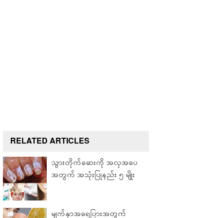
RELATED ARTICLES
သွားတိုက်ဆေးကို အလှအပေ
အတွက် အသုံးပြုနည်း ၅ မျိုး
မျက်နှာအရေပြားအတွက်