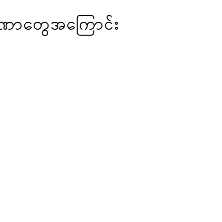
လက္ခဏာတွေအကြောင်း