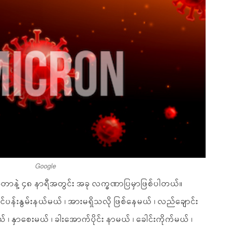
Google
ြီဆိုတာနဲ့ ၄၈ နာရီအတွင်း အခု လက္ခဏာပြမှာဖြစ်ပါတယ်။
န်းနွမ်းနယ်မယ် ၊ အားမရှိသလို ဖြစ်နေမယ် ၊ လည်ချောင်း
၊ နှာစေးမယ် ၊ ခါးအောက်ပိုင်း နာမယ် ၊ ခေါင်းကိုက်မယ် ၊