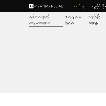
သတင်းများ
ကျွနု်ပ်တိ
ကျန်းမာရေးနှင့်
ဗဟုသုတအ
ဖျော်ဖြေ
အလှအပရေးရာ
ဖြာဖြာ
ရေးများ