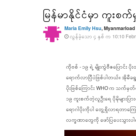
မြန်မာနိုင်ငံမှာ ကူးစ
Maria Emily Hsu
, Myanmarload
လွန်ခဲ့သော ၄ နှစ် က 10:10 Febr
ကိုဗစ် - ၁၉ ရဲ့ မျိုးကွဲဗီဇပြောင်း ပ
ရောက်လာပြီပဲဖြစ်ပါတယ်။ အိုမီခရွန်ရ
ပိုးဖြစ်ကြောင်း WHO က သက်မှတ်ထာ
၁၉ ကူးစက်တဲ့လူဦးရေ ပိုမိုများပြာ
ရောဂါပိုးကိုပါ တွေ့ရှိလာရတာကြောင့
လက္ခဏာတွေကို ဖော်ပြပေးသွားပါ