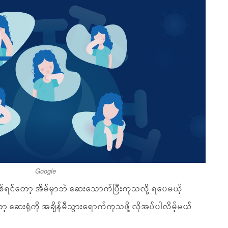
Google
ရင်တော့ အိမ်မှာဘဲ ဆေးသောက်ပြီးကုသလို့ ရပေမယ့်
့ ဆေးရုံကို အချိန်မီသွားရောက်ကုသဖို့ လိုအပ်ပါလိမ့်မယ်