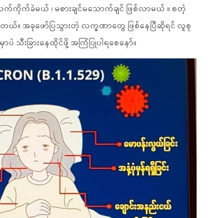
လက်ကိုက်ခဲမယ် ၊ မစားချင်မသောက်ချင် ဖြစ်လာမယ် ။ စတဲ့
တယ်။ အခုဖော်ပြသွားတဲ့ လက္ခဏာတွေ ဖြစ်နေပြီဆိုရင် လူစု
ာပဲ သီးခြားနေထိုင်ဖို့ အကြံပြုပါရစေနော်။