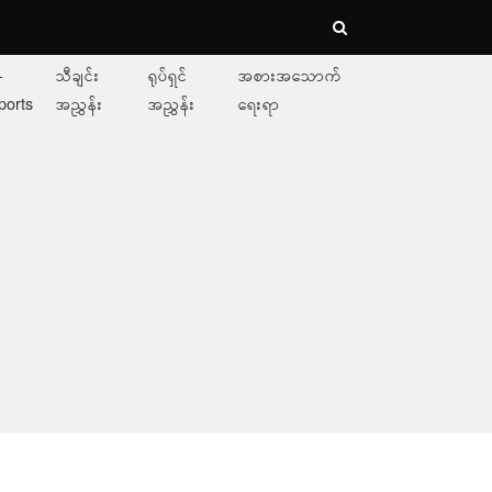
-
သီချင်း
ရုပ်ရှင်
အစားအသောက်
ports
အညွှန်း
အညွှန်း
ရေးရာ