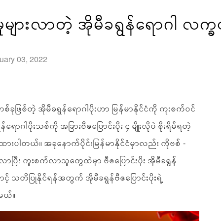
က်မှုများလာတဲ့ အိုမီခရွန်ရောဂါ 
uary 03, 2022
ိုးတစ်ခုဖြစ်တဲ့ အိုမီခရွန်ရောဂါပိုးဟာ မြန်မာနိုင်ငံကို ကူးစက်ဝင်
ောဂါပိုးသစ်ကို အခြားဗီဇပြောင်းပိုး ၄ မျိုးလိုပဲ စိုးရိမ်ရတဲ့
းပါတယ်။ အခုနောက်ပိုင်းမြန်မာနိုင်ငံမှာလည်း ကိုဗစ် -
းလာပြီး ကူးစက်လာသူတွေထဲမှာ ဗီဇပြောင်းပိုး အိုမီခရွန်
် သတိပြုနိုင်ရန်အတွက် အိုမီခရွန်ဗီဇပြောင်းပိုးရဲ့
မယ်။