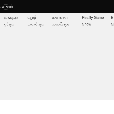
ု့အကြောင်း
အနုပညာ
နေ့စဉ်
အားကစား
Reality Game
E
ရှင်များ
သတင်းများ
သတင်းများ
Show
S