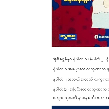
အိုမီခရွန်မှာ နံပါတ် ၁ ၊ နံပါတ် ၂ 
နံပါတ် ၁ အပျော့စား လက္ခဏာက ဖျ
နံပါတ် ၂ အလယ်အလတ် လက္ခဏာက မ
နံပါတ်(၃) အပြင်းစား လက္ခဏာက
ကျောတွေအထိ နာနေမယ်၊ စကား မပ