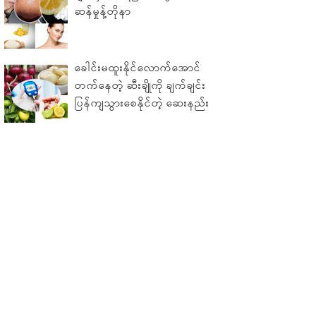
ဆန်မှုန့်တိုနာ
ခေါင်းမထူးနိုင်လောက်အောင်
တက်နေတဲ့ ဆီးချိုကို ချက်ချင်း
ပြန်ကျသွားစေနိုင်တဲ့ ဆေးနည်း