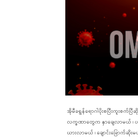
အိုမီခရွန်ရောဂါပိုးစပြီးကူးစက်ပ
လက္ခဏာတွေက နှာချေလာမယ် ၊ ပင်ပ
ယားလာမယ် ၊ ချောင်းခြောက်ဆိုးမယ် 