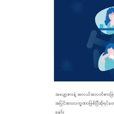
အပျော့စားနဲ့ အလယ်အလတ်စားဖြစ်
အပြင်းစားလက္ခဏာဖြစ်ပြီဆိုရင်တော
နော်။