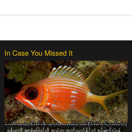
In Case You Missed It
ရန်သူကို အာရုံပြောင်းဖို့ အသံတု ထုတ်လွှတ်နိုင်တဲ့ ရှဉ့်မျက်လုံးနဲ့