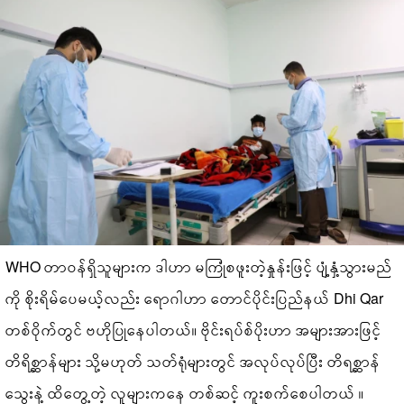
WHO တာဝန်ရှိသူများက ဒါဟာ မကြုံစဖူးတဲ့နှုန်းဖြင့် ပျံ့နှံ့သွားမည်
ကို စိုးရိမ်ပေမယ့်လည်း ရောဂါဟာ တောင်ပိုင်းပြည်နယ် Dhi Qar
တစ်ဝိုက်တွင် ဗဟိုပြုနေပါတယ်။ ဗိုင်းရပ်စ်ပိုးဟာ အများအားဖြင့်
တိရိစ္ဆာန်များ သို့မဟုတ် သတ်ရုံများတွင် အလုပ်လုပ်ပြီး တိရစ္ဆာန်
သွေးနဲ့ ထိတွေ့တဲ့ လူများကနေ တစ်ဆင့် ကူးစက်စေပါတယ် ။