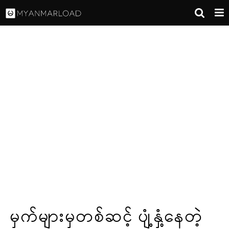
မှက်များမှတစ်ဆင့် ပျံ့နှံ့နေတဲ့