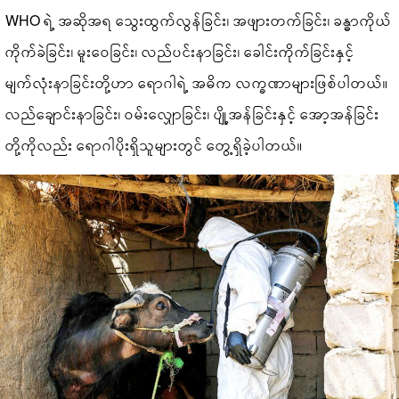
WHO ရဲ့ အဆိုအရ သွေးထွက်လွန်ခြင်း၊ အဖျားတက်ခြင်း၊ ခန္ဓာကိုယ်
ကိုက်ခဲခြင်း၊ မူးဝေခြင်း၊ လည်ပင်းနာခြင်း၊ ခေါင်းကိုက်ခြင်းနှင့်
မျက်လုံးနာခြင်းတို့ဟာ ရောဂါရဲ့ အဓိက လက္ခဏာများဖြစ်ပါတယ်။
လည်ချောင်းနာခြင်း၊ ဝမ်းလျှောခြင်း၊ ပျို့အန်ခြင်းနှင့် အော့အန်ခြင်း
တို့ကိုလည်း ရောဂါပိုးရှိသူများတွင် တွေ့ရှိခဲ့ပါတယ်။