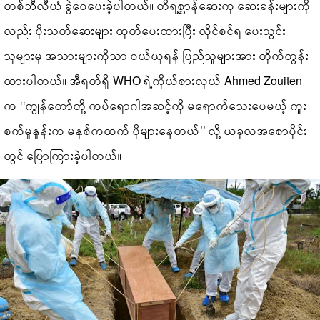
တစ်ဘီလီယံ ခွဲဝေပေးခဲ့ပါတယ်။ တိရစ္ဆာန်ဆေးကု ဆေးခန်းများကို
လည်း ပိုးသတ်ဆေးများ ထုတ်ပေးထားပြီး လိုင်စင်ရ ပေးသွင်း
သူများမှ အသားများကိုသာ ဝယ်ယူရန် ပြည်သူများအား တိုက်တွန်း
ထားပါတယ်။ အီရတ်ရှိ WHO ရဲ့ကိုယ်စားလှယ် Ahmed Zouiten
က ‘‘ကျွန်တော်တို့ ကပ်ရောဂါအဆင့်ကို မရောက်သေးပေမယ့် ကူး
စက်မှုနှုန်းက မနှစ်ကထက် ပိုများနေတယ်’’ လို့ ယခုလအစောပိုင်း
တွင် ပြောကြားခဲ့ပါတယ်။