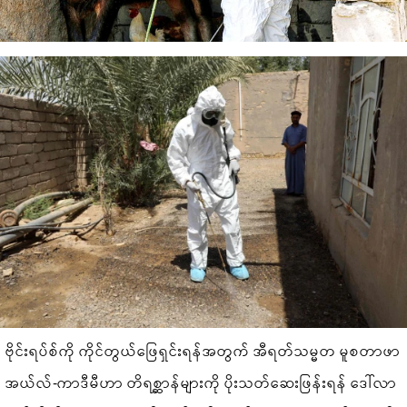
ဗိုင်းရပ်စ်ကို ကိုင်တွယ်ဖြေရှင်းရန်အတွက် အီရတ်သမ္မတ မူစတာဖာ
အယ်လ်-ကာဒီမီဟာ တိရစ္ဆာန်များကို ပိုးသတ်ဆေးဖြန်းရန် ဒေါ်လာ