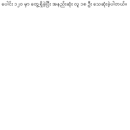
ပေါင်း ၁၂၀ မှာ တွေ့ရှိခဲ့ပြီး အနည်းဆုံး လူ ၁၈ ဦး သေဆုံးခဲ့ပါတယ်။