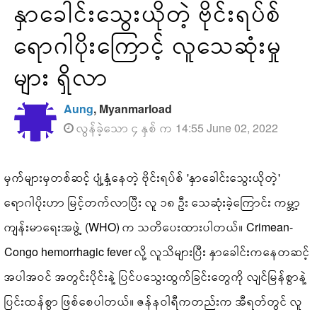
နှာခေါင်းသွေးယိုတဲ့ ဗိုင်းရပ်စ်
ရောဂါပိုးကြောင့် လူသေဆုံးမှု
များ ရှိလာ
Aung
, Myanmarload
လွန်ခဲ့သော ၄ နှစ် က 14:55 June 02, 2022
မှက်များမှတစ်ဆင့် ပျံ့နှံ့နေတဲ့ ဗိုင်းရပ်စ် 'နှာခေါင်းသွေးယိုတဲ့'
ရောဂါပိုးဟာ မြင့်တက်လာပြီး လူ ၁၈ ဦး သေဆုံးခဲ့ကြောင်း ကမ္ဘာ့
ကျန်းမာရေးအဖွဲ့ (WHO) က သတိပေးထားပါတယ်။ Crimean-
Congo hemorrhagic fever လို့ လူသိများပြီး နှာခေါင်းကနေတဆင့်
အပါအဝင် အတွင်းပိုင်းနဲ့ ပြင်ပသွေးထွက်ခြင်းတွေကို လျင်မြန်စွာနဲ့
ပြင်းထန်စွာ ဖြစ်စေပါတယ်။ ဇန်နဝါရီကတည်းက အီရတ်တွင် လူ