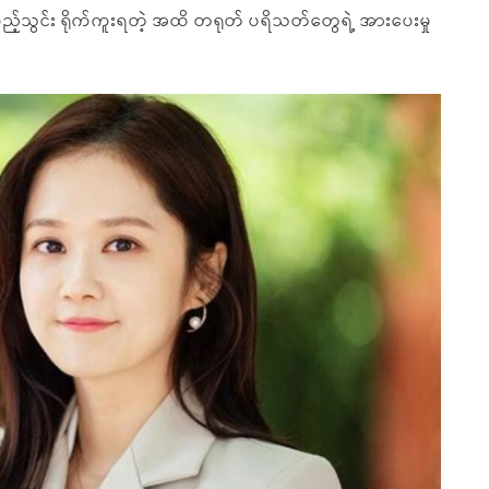
ည့်သွင်း ရိုက်ကူးရတဲ့ အထိ တရုတ် ပရိသတ်တွေရဲ့ အားပေးမှု