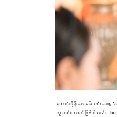
တောင်ကိုရီးယားမင်းသမီး Jang Na
သူ တစ်ယောက် ဖြစ်ပါတယ်။ Jang