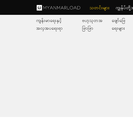
သတင်းများ
ကျွနု်ပ်တိ
ကျန်းမာရေးနှင့်
ဗဟုသုတအ
ဖျော်ဖြေ
အလှအပရေးရာ
ဖြာဖြာ
ရေးများ