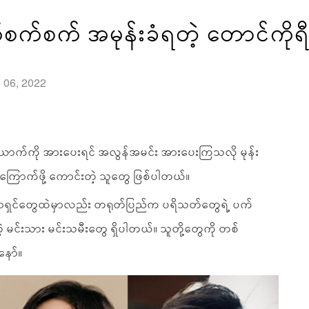
စက်စက် အမုန်းခံရတဲ့ တောင်ကိုရ
e 06, 2022
ာက်ကို အားပေးရင် အလွန်အမင်း အားပေးကြသလို မုန်း
ကြောက်ဖို့ ကောင်းတဲ့ သူတွေ ဖြစ်ပါတယ်။
ပညာရှင်တွေထဲမှာလည်း တရုတ်ပြည်က ပရိသတ်တွေရဲ့ ပက်
 မင်းသား မင်းသမီးတွေ ရှိပါတယ်။ သူတို့တွေကို တစ်
နော်။