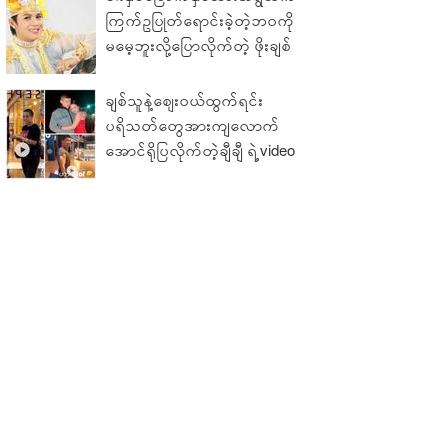
ကြက်ဥပြုတ်ရောင်းခဲ့တဲ့ဘဝကို
မမေ့ဘူးလို့ပြောလိုက်တဲ့ ဖိုးချစ်
ချစ်သူနဲ့ဈေးဝယ်ထွက်ရင်း
ပရိသတ်တွေအားကျလောက်
အောင်ရိုပြလိုက်တဲ့ချီချီ ရဲ့video