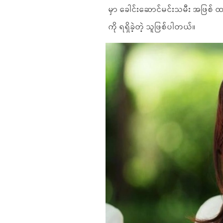
မှာ ခေါင်းဆောင်မင်းသမီး အဖြစ် ထ
ကို ရရှိခဲ့တဲ့ သူဖြစ်ပါတယ်။