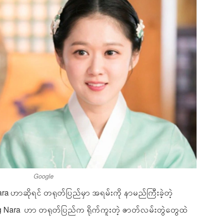
Google
ra ဟာဆိုရင် တရုတ်ပြည်မှာ အရမ်းကို နာမည်ကြီးခဲ့တဲ့
 Nara ဟာ တရုတ်ပြည်က ရိုက်ကူးတဲ့ ဇာတ်လမ်းတွဲတွေထဲ