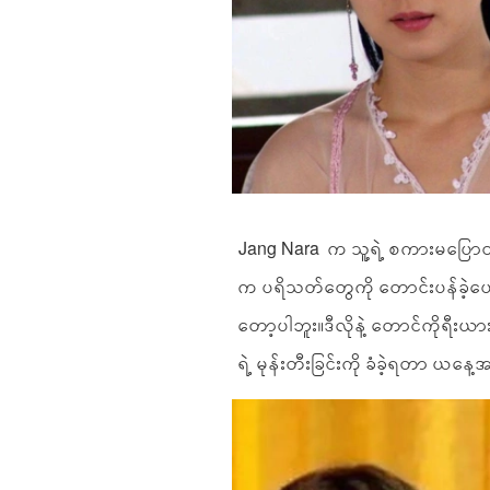
Jang Nara က သူ့ရဲ့ စကားမပြောတတ
က ပရိသတ်တွေကို တောင်းပန်ခဲ့ပ
တော့ပါဘူး။ဒီလိုနဲ့ တောင်ကိုရ
ရဲ့ မုန်းတီးခြင်းကို ခံခဲ့ရတာ ယန