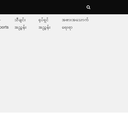
-
သီချင်း
ရုပ်ရှင်
အစားအသောက်
ports
အညွှန်း
အညွှန်း
ရေးရာ