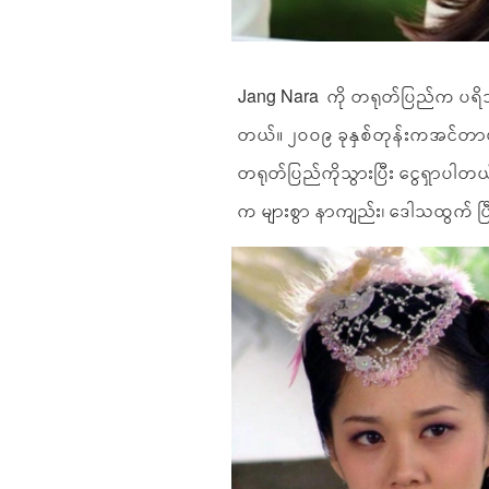
Jang Nara ကို တရုတ်ပြည်က ပရိသတ
တယ်။ ၂၀၀၉ ခုနှစ်တုန်းကအင်တာဗျ
တရုတ်ပြည်ကိုသွားပြီး ငွေရှာပါတ
က များစွာ နာကျည်း၊ ဒေါသထွက် ပြီ