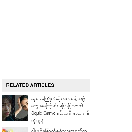
RELATED ARTICLES
သူမ အကြိုက်ဆုံး ကေပေါ့အဖွဲ့
တွေအကြောင်း ပြောပြလာတဲ့
Squid Game မင်းသမီးလေး ဂျန်
ဟိုယွန်
ငါးနှစ်ခြောက်နှစ်သားအရွယ်က