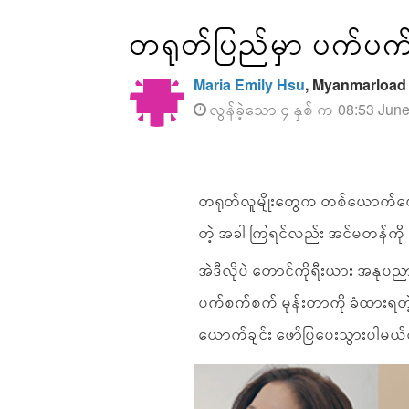
တရုတ်ပြည်မှာ ပက်ပက်
Maria Emily Hsu
, Myanmarload
လွန်ခဲ့သော ၄ နှစ် က 08:53 Jun
တရုတ်လူမျိုးတွေက တစ်ယောက်ယေ
တဲ့ အခါ ကြရင်လည်း အင်မတန်ကို 
အဲဒီလိုပဲ တောင်ကိုရီးယား အနု
ပက်စက်စက် မုန်းတာကို ခံထားရတဲ့
ယောက်ချင်း ဖော်ပြပေးသွားပါမယ်