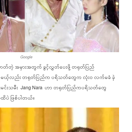
Google
်တဲ့ အမှားအတွက် ခွင့်လွှတ်ပေးဖို့ တရုတ်ပြည်
ေမယ့်လည်း တရုတ်ပြည်က ပရိသတ်တွေက လုံးဝ လက်မခံ ခဲ့
ီးယားမင်းသမီး Jang Nara ဟာ တရုတ်ပြည်ကပရိသတ်တွေ
ေ့အထိပဲ ဖြစ်ပါတယ်။