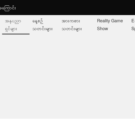
ု့အကြောင်း
အနုပညာ
နေ့စဉ်
အားကစား
Reality Game
E
ရှင်များ
သတင်းများ
သတင်းများ
Show
S