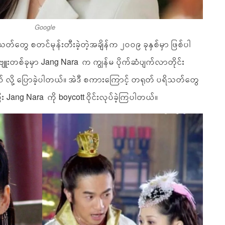
Google
်တွေ စတင်မုန်းတီးခဲ့တဲ့အချိန်က ၂၀၀၉ ခုနှစ်မှာ ဖြစ်ပါ
ူးတစ်ခုမှာ Jang Nara က ကျွန်မ ပိုက်ဆံပျက်လာတိုင်း
ယ် လို့ ပြောခဲ့ပါတယ်။ အဲဒီ စကားကြောင့် တရုတ် ပရိသတ်တွေ
း Jang Nara ကို boycott ဝိုင်းလုပ်ခဲ့ကြပါတယ်။