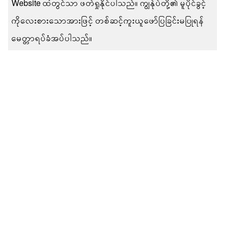
Website ထဲတွင်သာ ဖတ်ရှုနိုင်ပါသည်။ ကျွန်ုပ်တို့၏ မူပိုင်ခွင့်
ကိုလေးစားသောအားဖြင့် တစ်ဆင့်ကူးယူဖော်ပြခြင်းမပြုရန်
မေတ္တာရပ်ခံအပ်ပါသည်။