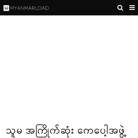
သူမ အကြိုက်ဆုံး ကေပေါ့အဖွဲ့