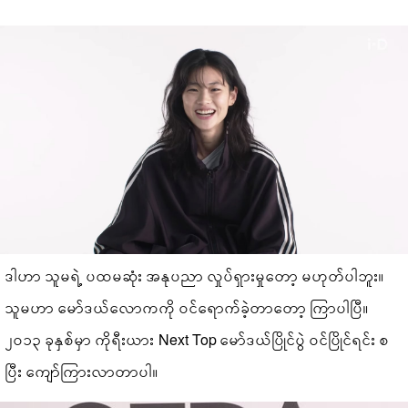
ဒါဟာ သူမရဲ့ ပထမဆုံး အနုပညာ လှုပ်ရှားမှုတော့ မဟုတ်ပါဘူး။
သူမဟာ မော်ဒယ်လောကကို ဝင်ရောက်ခဲ့တာတော့ ကြာပါပြီ။
၂၀၁၃ ခုနှစ်မှာ ကိုရီးယား Next Top မော်ဒယ်ပြိုင်ပွဲ ဝင်ပြိုင်ရင်း စ
ပြီး ကျော်ကြားလာတာပါ။