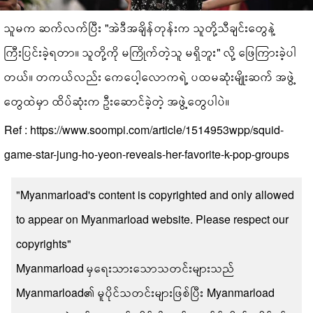
သူမက ဆက်လက်ပြီး "အဲဒီအချိန်တုန်းက သူတို့သီချင်းတွေနဲ့
ကြီးပြင်းခဲ့ရတာ။ သူတို့ကို မကြိုက်တဲ့သူ မရှိဘူး" လို့ ဖြေကြားခဲ့ပါ
တယ်။ တကယ်လည်း ကေပေါ့လောကရဲ့ ပထမဆုံးမျိုးဆက် အဖွဲ့
တွေထဲမှာ ထိပ်ဆုံးက ဦးဆောင်ခဲ့တဲ့ အဖွဲ့တွေပါပဲ။
Ref : https://www.soompi.com/article/1514953wpp/squid-
game-star-jung-ho-yeon-reveals-her-favorite-k-pop-groups
"Myanmarload's content is copyrighted and only allowed
to appear on Myanmarload website. Please respect our
copyrights"
Myanmarload မှရေးသားသောသတင်းများသည်
Myanmarload၏ မူပိုင်သတင်းများဖြစ်ပြီး Myanmarload