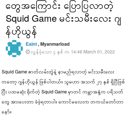
တွေအကြောင်း ပြောပြလာတဲ့
Squid Game မင်းသမီးလေး ဂျ
န်ဟိုယွန်
Eaint
, Myanmarload
လွန်ခဲ့သော ၄ နှစ် က 14:46 March 01, 2022
Squid Game ဇာတ်လမ်းတွဲနဲ့ နာမည်ရလာတဲ့ မင်းသမီးလေး
ကတော့ ဂျန်ဟိုယွန် ဖြစ်ပါတယ်။ သူမဟာ အသက် ၂၇ နှစ် ရှိပြီဖြစ်
ပြီး ပထမဆုံး ရိုက်တဲ့ Squid Game မှာတင် ကမ္ဘာအနှံ့က ပရိသတ်
တွေ အားပေးတာ ခံခဲ့ရတာပါ။ ကောင်မလေးက တကယ်တော်တာ
နော်။