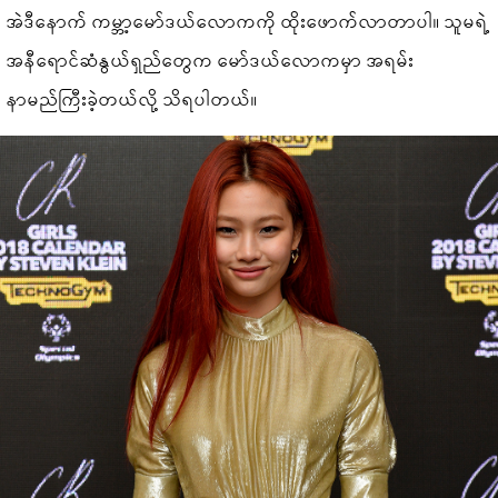
အဲဒီနောက် ကမ္ဘာ့မော်ဒယ်လောကကို ထိုးဖောက်လာတာပါ။ သူမရဲ့
အနီရောင်ဆံနွယ်ရှည်တွေက မော်ဒယ်လောကမှာ အရမ်း
နာမည်ကြီးခဲ့တယ်လို့ သိရပါတယ်။