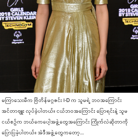
မကြာသေးမီက ဗြိတိန်မဂ္ဂဇင်း i-D က သူမရဲ့ ဘဝအကြောင်း
အင်တာဗျူး လုပ်ခဲ့ပါတယ်။ ငယ်ဘဝအကြောင်း ပြောရင်းနဲ့ သူမ
ငယ်စဥ်က ဘယ်ကေပေါ့အဖွဲ့တွေအကြောင်း ကြိုက်လဲဆိုတာကို
ပြောပြခဲ့ပါတယ်။ အဲဒီအဖွဲ့တွေကတော့...