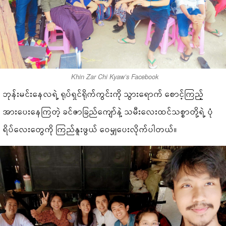
Khin Zar Chi Kyaw’s Facebook
ဘုန်းမင်းနေလရဲ့ ရုပ်ရှင်ရိုက်ကွင်းကို သွားရောက် စောင့်ကြည့်
အားပေးနေကြတဲ့ ခင်ဇာခြည်ကျော်နဲ့ သမီးလေးထင်သစ္စာတို့ရဲ့ ပုံ
ရိပ်လေးတွေကို ကြည်နူးဖွယ် ဝေမျှပေးလိုက်ပါတယ်။