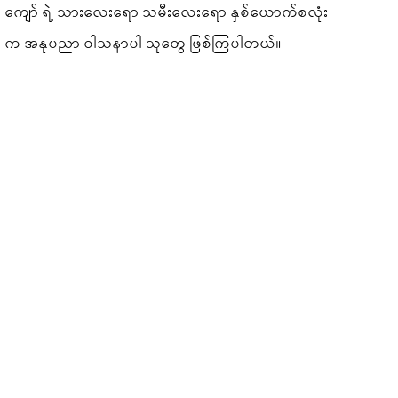
ကျော် ရဲ့ သားလေးရော သမီးလေးရော နှစ်ယောက်စလုံး
က အနုပညာ ဝါသနာပါ သူတွေ ဖြစ်ကြပါတယ်။