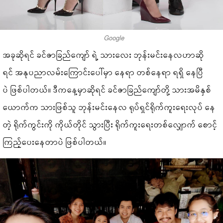
Google
အခုဆိုရင် ခင်ဇာခြည်ကျော် ရဲ့ သားလေး ဘုန်းမင်းနေလဟာဆို
ရင် အနုပညာလမ်းကြောင်းပေါ်မှာ နေရာ တစ်နေရာ ရရှိ နေပြီ
ပဲ ဖြစ်ပါတယ်။ ဒီကနေ့မှာဆိုရင် ခင်ဇာခြည်ကျော်တို့ သားအမိနှစ်
ယောက်က သားဖြစ်သူ ဘုန်းမင်းနေလ ရုပ်ရှင်ရိုက်ကူးရေးလုပ် နေ
တဲ့ ရိုက်ကွင်းကို ကိုယ်တိုင် သွားပြီး ရိုက်ကူးရေးတစ်လျှောက် စောင့်
ကြည့်ပေးနေတာပဲ ဖြစ်ပါတယ်။