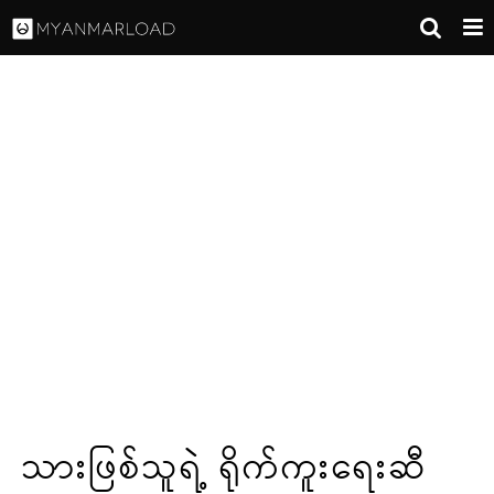
သားဖြစ်သူရဲ့ ရိုက်ကူးရေးဆီ