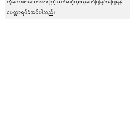
ကိုလေးစားသောအားဖြင့် တစ်ဆင့်ကူးယူဖော်ပြခြင်းမပြုရန်
မေတ္တာရပ်ခံအပ်ပါသည်။