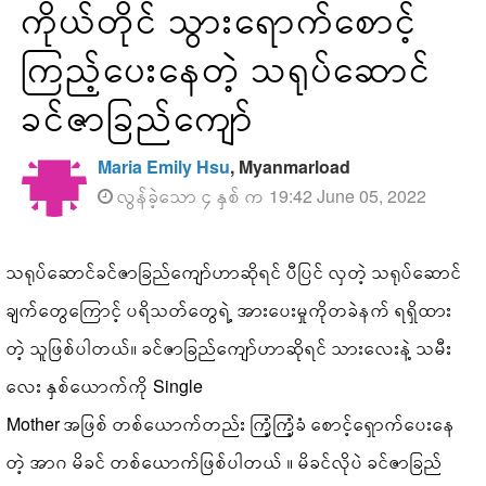
ကိုယ်တိုင် သွားရောက်စောင့်
ကြည့်ပေးနေတဲ့ သရုပ်ဆောင်
ခင်ဇာခြည်ကျော်
Maria Emily Hsu
, Myanmarload
လွန်ခဲ့သော ၄ နှစ် က 19:42 June 05, 2022
သရုပ်ဆောင်ခင်ဇာခြည်ကျော်ဟာဆိုရင် ပီပြင် လှတဲ့ သရုပ်ဆောင်
ချက်တွေကြောင့် ပရိသတ်တွေရဲ့ အားပေးမှုကိုတခဲနက် ရရှိထား
တဲ့ သူဖြစ်ပါတယ်။ ခင်ဇာခြည်ကျော်ဟာဆိုရင် သားလေးနဲ့ သမီး
လေး နှစ်ယောက်ကို Single
Mother အဖြစ် တစ်ယောက်တည်း ကြံ့ကြံ့ခံ စောင့်ရှောက်ပေးနေ
တဲ့ အာဂ မိခင် တစ်ယောက်ဖြစ်ပါတယ် ။ မိခင်လိုပဲ ခင်ဇာခြည်