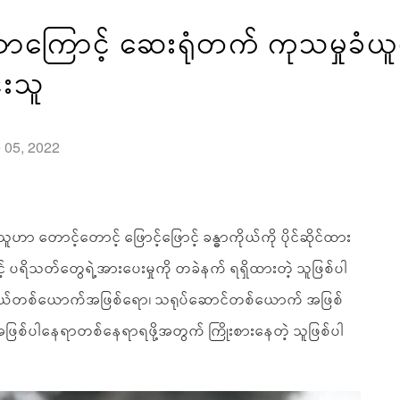
တာကြောင့် ဆေးရုံတက် ကုသမှုခ
င်းသူ
e 05, 2022
ဟာ တောင့်တောင့် ဖြောင့်ဖြောင့် ခန္ဓာကိုယ်ကို ပိုင်ဆိုင်ထား
င့် ပရိသတ်တွေရဲ့အားပေးမှုကို တခဲနက် ရရှိထားတဲ့ သူဖြစ်ပါ
်ဒယ်တစ်ယောက်အဖြစ်ရော၊ သရုပ်ဆောင်တစ်ယောက် အဖြစ်
စ်ပါနေရာတစ်နေရာရဖို့အတွက် ကြိုးစားနေတဲ့ သူဖြစ်ပါ