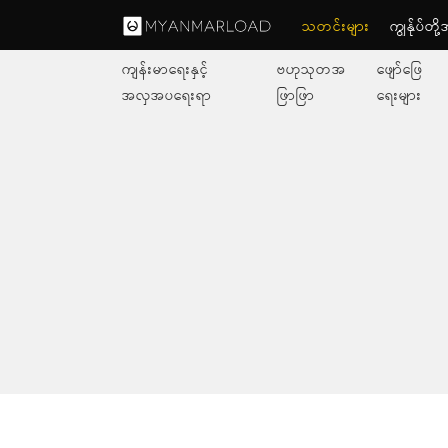
သတင်းများ
ကျွနု်ပ်တိ
ကျန်းမာရေးနှင့်
ဗဟုသုတအ
ဖျော်ဖြေ
အလှအပရေးရာ
ဖြာဖြာ
ရေးများ