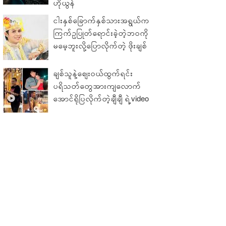
ဟိုယွန်
ငါးနှစ်ခြောက်နှစ်သားအရွယ်က
ကြက်ဥပြုတ်ရောင်းခဲ့တဲ့ဘဝကို
မမေ့ဘူးလို့ပြောလိုက်တဲ့ ဖိုးချစ်
ချစ်သူနဲ့ဈေးဝယ်ထွက်ရင်း
ပရိသတ်တွေအားကျလောက်
အောင်ရိုပြလိုက်တဲ့ချီချီ ရဲ့video