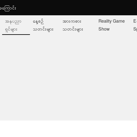
ု့အကြောင်း
အနုပညာ
နေ့စဉ်
အားကစား
Reality Game
E
ရှင်များ
သတင်းများ
သတင်းများ
Show
S