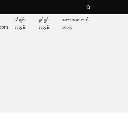
-
သီချင်း
ရုပ်ရှင်
အစားအသောက်
ports
အညွှန်း
အညွှန်း
ရေးရာ