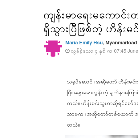
ကျန်းမာရေးမကောင်း
ရှိသွားပြီဖြစ်တဲ့ ဟိန်းမ
Maria Emily Hsu
, Myanmarload
လွန်ခဲ့သော ၄ နှစ် က 07:45 Jun
သရုပ်ဆောင် ၊ အဆိုတော် ဟိန်းမင်းသူ
ပြီး ချောမောလွန်းတဲ့ မျက်နှာကြော
တယ်။ ဟိန်းမင်းသူဟာဆိုရင်မော
သာမက ၊ အဆိုတော်တစ်ယောက် အဖြ
တယ်။