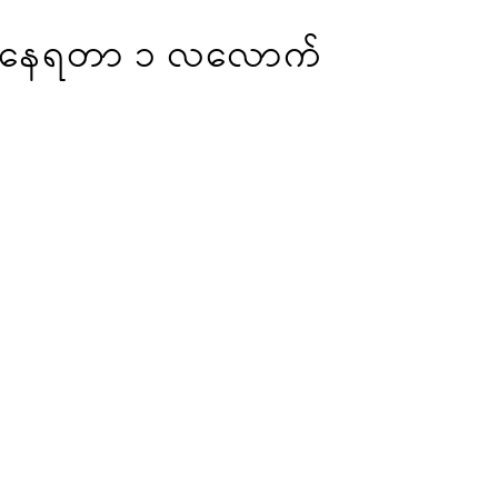
ံယူနေရတာ ၁ လလောက်