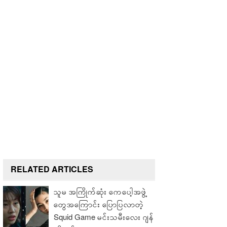
RELATED ARTICLES
သူမ အကြိုက်ဆုံး ကေပေါ့အဖွဲ့
တွေအကြောင်း ပြောပြလာတဲ့
Squid Game မင်းသမီးလေး ဂျန်