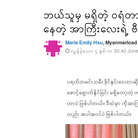
ဘယ်သူမှ မရှိတဲ့ ဝရံတ
နေတဲ့ အာကြီးလေးရဲ့ ဗီဒ
Maria Emily Hsu
, Myanmarload
လွန်ခဲ့သော ၄ နှစ် က 20:40 Jun
ပရဟိတမင်းသမီး ခိုင်နှင်းဝေဟာဆ
စောင့်ရှောက်နိုင်ခြင်း မရှိတော့တ
တာပဲ ဖြစ်ပါတယ်။ ဒီထဲမှာ ကိုအာကြီ
လည်း အပါအဝင်ပဲ ဖြစ်ပါတယ်။