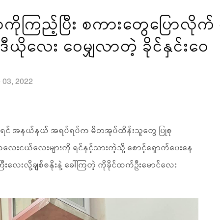
ာကိုကြည့်ပြီး စကားတွေပြောလိုက
ီယိုလေး ဝေမျှလာတဲ့ ခိုင်နှင်းဝေ
e 03, 2022
ိုရင် အနယ်နယ် အရပ်ရပ်က မိဘအုပ်ထိန်းသူတွေ ပြုစု
ဲ့ ကလေးငယ်လေးများကို ရင်နှင့်သားကဲ့သို့ စောင့်ရှောက်ပေးနေ
းလေးလို့ချစ်စနိုးနဲ့ ခေါ်ကြတဲ့ ကိုခိုင်ထက်ဦးမောင်လေး