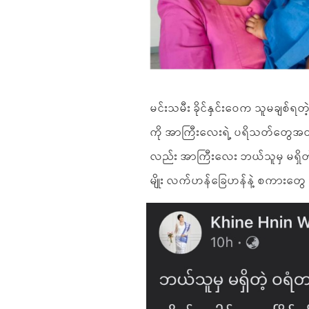
မင်းသမီး ခိုင်နှင်းဝေက သူမချစ်ရ
ကို အာကြီးလေးရဲ့ ပရိသတ်တွေအ
လည်း အာကြီးလေး ဘယ်သူမှ မရှိတ
မျိုး လက်ဟန်ခြေဟန်နဲ့ စကားတွ