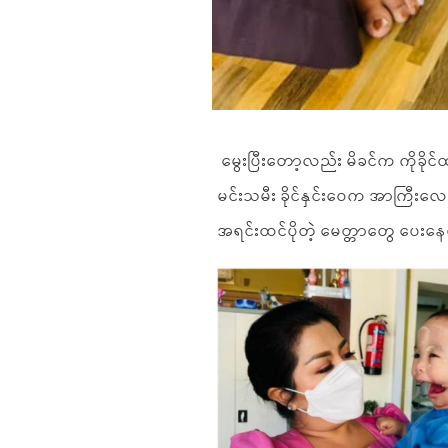
မွေးပြီးတော့လည်း မိခင်က ကိုခိုင
မင်းသမီး ခိုင်နှင်းဝေက အာကြီးလေး
အရင်းထင်ပိုတဲ့ မေတ္တာတွေ ပေး