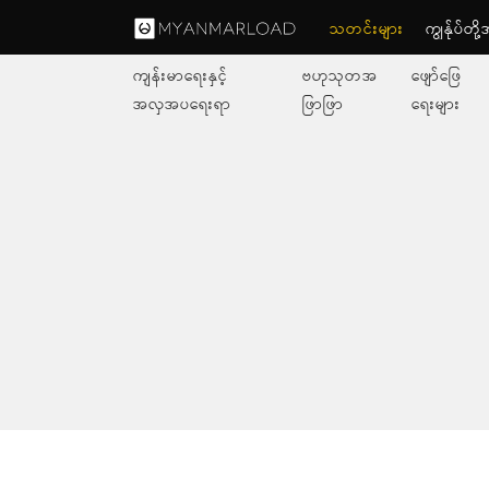
သတင်းများ
ကျွနု်ပ်တိ
ကျန်းမာရေးနှင့်
ဗဟုသုတအ
ဖျော်ဖြေ
အလှအပရေးရာ
ဖြာဖြာ
ရေးများ