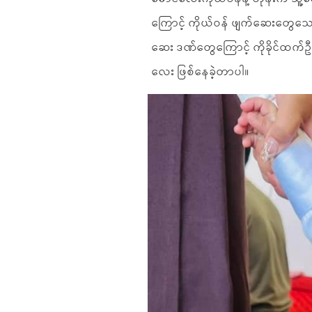
ကြောင့် ကိုယ်ဝန် ဖျက်ဆေးတွေသော
ဆေး ဒဏ်တွေကြောင့် ကိုခိုင်ထက
လေး ဖြစ်နေခဲ့တာပါ။