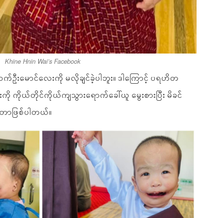
Khine Hnin Wai’s Facebook
်ထက်ဦးမောင်လေးကို မလိုချင်ခဲ့ပါဘူး။ ဒါကြောင့် ပရဟိတ
ကို ကိုယ်တိုင်ကိုယ်ကျသွားရောက်ခေါ်ယူ မွေးစားပြီး မိခင်
နေတာဖြစ်ပါတယ်။