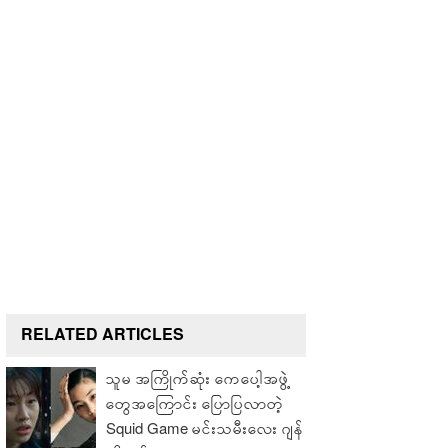
RELATED ARTICLES
သူမ အကြိုက်ဆုံး ကေပေါ့အဖွဲ့
တွေအကြောင်း ပြောပြလာတဲ့
Squid Game မင်းသမီးလေး ဂျန်