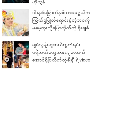
ဟိုယွန်
ငါးနှစ်ခြောက်နှစ်သားအရွယ်က
ကြက်ဥပြုတ်ရောင်းခဲ့တဲ့ဘဝကို
မမေ့ဘူးလို့ပြောလိုက်တဲ့ ဖိုးချစ်
ချစ်သူနဲ့ဈေးဝယ်ထွက်ရင်း
ပရိသတ်တွေအားကျလောက်
အောင်ရိုပြလိုက်တဲ့ချီချီ ရဲ့video