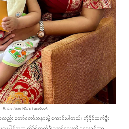
Khine Hnin Wai’s Facebook
်ကလည်း တော်တော်သနားဖို့ ကောင်းပါတယ်။ ကိုခိုင်ထက်ဦး
မေမေဖြစ်သူက ကိုခိုင်ထက်ဦးမောင်လေးကို မမွေးချင်တာ