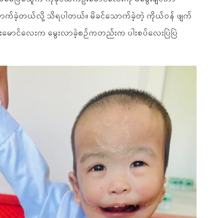
က်ခဲ့တယ်လို့ သိရပါတယ်။ မိခင်သောက်ခဲ့တဲ့ ကိုယ်ဝန် ဖျက်
်ဦးမောင်လေးက မွေးလာခဲ့စဉ်ကတည်းက ပါးစပ်လေးပြဲပြဲ