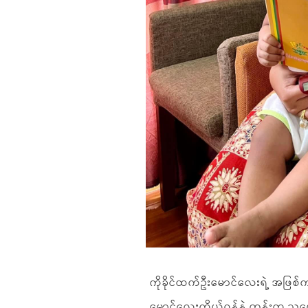
ကိုခိုင်ထက်ဦးမောင်လေးရဲ့ အဖြစ
မောင်လေးကိုယ်ဝန်နဲ့ တုန်းက သူ့