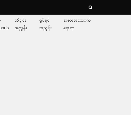
-
သီချင်း
ရုပ်ရှင်
အစားအသောက်
ports
အညွှန်း
အညွှန်း
ရေးရာ