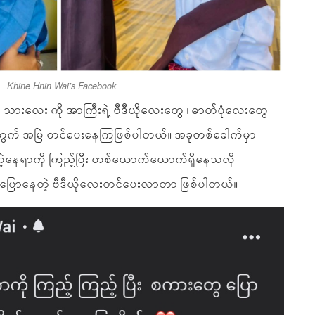
Khine Hnin Wai’s Facebook
တဲ့ သားလေး ကို အာကြီးရဲ့ ဗီဒီယိုလေးတွေ ၊ ဓာတ်ပုံလေးတွေ
တွက် အမြဲ တင်ပေးနေကြဖြစ်ပါတယ်။ အခုတစ်ခေါက်မှာ
ဲ့နေရာကို ကြည့်ပြီး တစ်ယောက်ယောက်ရှိနေသလို
ေ ပြောနေတဲ့ ဗီဒီယိုလေးတင်ပေးလာတာ ဖြစ်ပါတယ်။