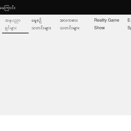
ု့အကြောင်း
အနုပညာ
နေ့စဉ်
အားကစား
Reality Game
E
ရှင်များ
သတင်းများ
သတင်းများ
Show
S