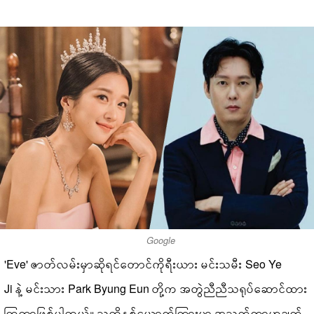
Google
'Eve' ဇာတ်လမ်းမှာဆိုရင်တောင်ကိုရီးယား မင်းသမီး Seo Ye
Ji နဲ့ မင်းသား Park Byung Eun တို့က အတွဲညီညီသရုပ်ဆောင်ထား
ကြတာဖြစ်ပါတယ်။ သူတို့နှစ်ယောက်ကြားမှာ အသက်ကွာဟချက်