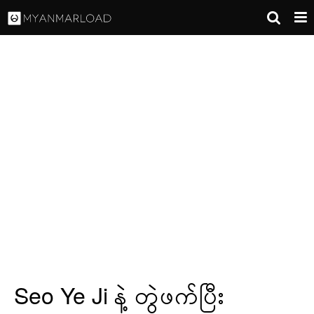
Seo Ye Ji နဲ့ တွဲဖက်ပြီး