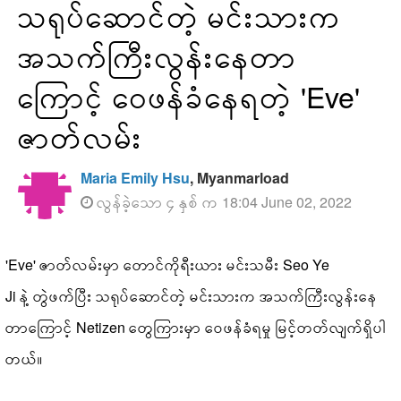
သရုပ်ဆောင်တဲ့ မင်းသားက
အသက်ကြီးလွန်းနေတာ
ကြောင့် ဝေဖန်ခံနေရတဲ့ 'Eve'
ဇာတ်လမ်း
Maria Emily Hsu
, Myanmarload
လွန်ခဲ့သော ၄ နှစ် က 18:04 June 02, 2022
'Eve' ဇာတ်လမ်းမှာ တောင်ကိုရီးယား မင်းသမီး Seo Ye
Ji နဲ့ တွဲဖက်ပြီး သရုပ်ဆောင်တဲ့ မင်းသားက အသက်ကြီးလွန်းနေ
တာကြောင့် Netizen တွေကြားမှာ ဝေဖန်ခံရမှု မြင့်တတ်လျက်ရှိပါ
တယ်။