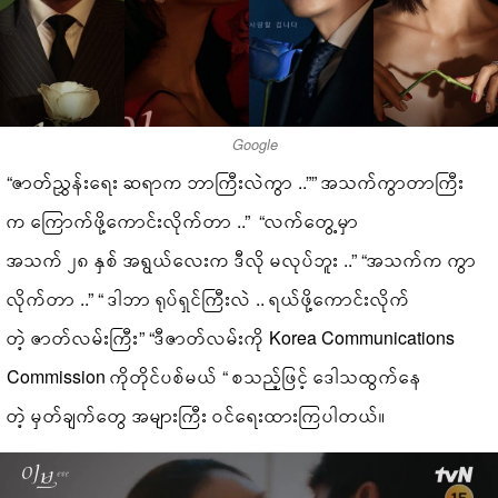
Google
“ဇာတ်ညွှန်းရေး ဆရာက ဘာကြီးလဲကွာ ..”” အသက်ကွာတာကြီး
က ကြောက်ဖို့ကောင်းလိုက်တာ ..” “လက်တွေ့မှာ
အသက် ၂၈ နှစ် အရွယ်လေးက ဒီလို မလုပ်ဘူး ..” “အသက်က ကွာ
လိုက်တာ ..” “ ဒါဘာ ရုပ်ရှင်ကြီးလဲ .. ရယ်ဖို့ကောင်းလိုက်
တဲ့ ဇာတ်လမ်းကြီး” “ဒီဇာတ်လမ်းကို Korea Communications
Commission ကိုတိုင်ပစ်မယ် “ စသည့်ဖြင့် ဒေါသထွက်နေ
တဲ့ မှတ်ချက်တွေ အများကြီး ဝင်ရေးထားကြပါတယ်။