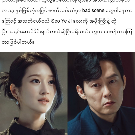
က ၁၃ နှစ်ဖြစ်တဲ့အပြင် ဇာတ်လမ်းထဲမှာ bad scene တွေပါနေတာ
ကြောင့် အသက်ငယ်ငယ် Seo Ye Ji လေးကို အဖိုးကြီးနဲ့ တွဲ
ပြီး သရုပ်ဆောင်ခိုင်းရက်တယ်ဆိုပြီးပရိသတ်တွေက ဝေဖန်ထားကြ
တာဖြစ်ပါတယ်။