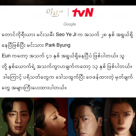
Google
တောင်ကိုရီးယား မင်းသမီး Seo Ye Ji က အသက် ၂၈ နှစ် အရွယ်ရှိ
နေပြီဖြစ်ပြီး မင်းသား Park Byung
Eun ကတော့ အသက် ၄၁ နှစ် အရွယ်ရှိနေပြီပဲ ဖြစ်ပါတယ်။ သူ
တို့ နှစ်ယောက်ရဲ့ အသက်ကွာဟချက်ကတော့ ၁၃ နှစ် ဖြစ်ပါတယ်။
ဒါကြောင့် ပရိသတ်တွေက ဒေါသထွက်ပြီး ဝေဖန်ထားတဲ့ မှတ်ချက်
တွေ အများကြီးပေးထားပါတယ်။