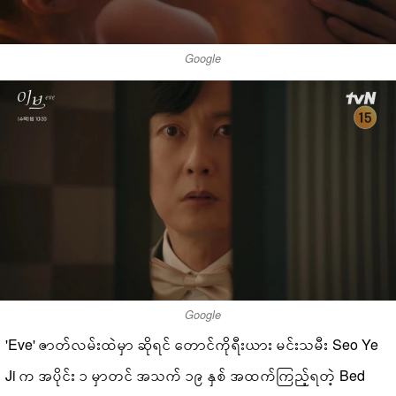
Google
Google
'Eve' ဇာတ်လမ်းထဲမှာ ဆိုရင် တောင်ကိုရီးယား မင်းသမီး Seo Ye
Ji က အပိုင်း ၁ မှာတင် အသက် ၁၉ နှစ် အထက်ကြည့်ရတဲ့ Bed