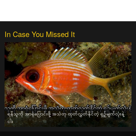
In Case You Missed It
ရန်သူကို အာရုံပြောင်းဖို့ အသံတု ထုတ်လွှတ်နိုင်တဲ့ ရှဉ့်မျက်လုံးနဲ့
ငါး