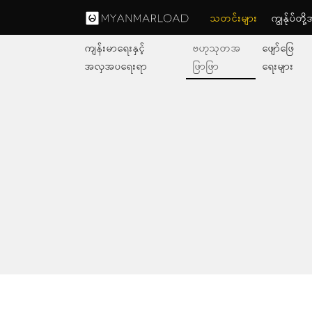
သတင်းများ
ကျွနု်ပ်တိ
ကျန်းမာရေးနှင့်
ဗဟုသုတအ
ဖျော်ဖြေ
အလှအပရေးရာ
ဖြာဖြာ
ရေးများ