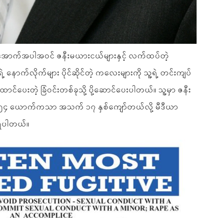
စ်အောက်အပါအဝင် ဇနီးမယားငယ်များနှင့် လက်ထပ်တဲ့
ဲ့ နောက်လိုက်များ ပိုင်ဆိုင်တဲ့ ကလေးများကို သူ့ရဲ့ တင်းကျပ်
ောင်ပေးတဲ့ ခြံဝင်းတစ်ခုသို့ ပို့ဆောင်ပေးပါတယ်။ သူ့မှာ ဇနီး
က ၅၄ ယောက်ကသာ အသက် ၁၇ နှစ်ကျော်တယ်လို့ မီဒီယာ
ိရပါတယ်။