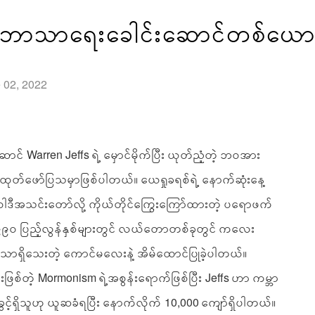
တဲ့ ဘာ‌သာရေးခေါင်းဆောင်တစ်ယေ
e 02, 2022
ောင် Warren Jeffs ရဲ့ မှောင်မိုက်ပြီး ယုတ်ညံ့တဲ့ ဘဝအား
် ထုတ်ဖော်ပြသမှာဖြစ်ပါတယ်။ ယေရှုခရစ်ရဲ့ နောက်ဆုံးနေ့
ံဝါဒီအသင်းတော်လို့ ကိုယ်တိုင်ကြွေးကြော်ထားတဲ့ ပရောဖက်
၉၀ ပြည့်လွန်နှစ်များတွင် လယ်တောတစ်ခုတွင် ကလေး
သာရှိသေးတဲ့ ကောင်မလေးနဲ့ အိမ်ထောင်ပြုခဲ့ပါတယ်။
စ်တဲ့ Mormonism ရဲ့အစွန်းရောက်ဖြစ်ပြီး Jeffs ဟာ ကမ္ဘာ
ခွင့်ရှိသူဟု ယူဆခံရပြီး နောက်လိုက် 10,000 ကျော်ရှိပါတယ်။