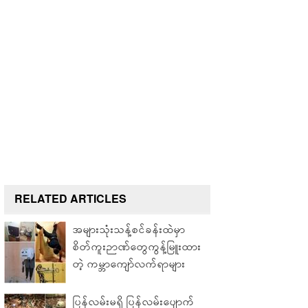
RELATED ARTICLES
အများသုံးသန့်စင်ခန်းထဲမှာ
စိတ်ကူးဉာဏ်တွေကွန့်မြူးထား
တဲ့ ကမ္ဘာကျော်လက်ရာများ
ပြန်လမ်းမရှိ ပြန်လမ်းပျောက်