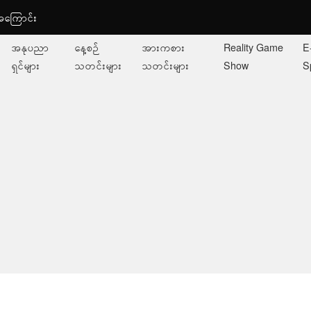
ု့အကြောင်း
အနုပညာ
နေ့စဉ်
အားကစား
Reality Game
E
ရှင်များ
သတင်းများ
သတင်းများ
Show
S