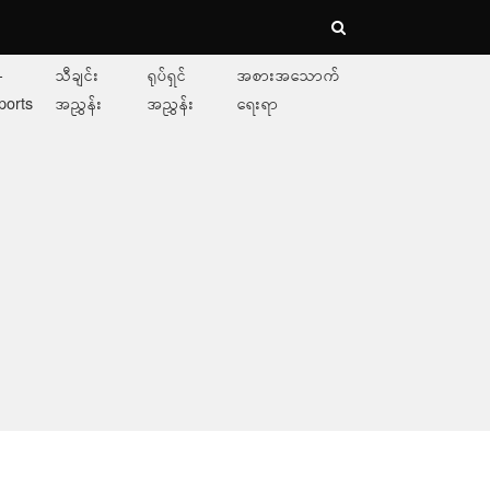
-
သီချင်း
ရုပ်ရှင်
အစားအသောက်
ports
အညွှန်း
အညွှန်း
ရေးရာ