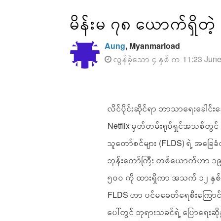
မိန်းမ ၇၈ ယောက်ရှိ
Aung
, Myanmarload
လွန်ခဲ့သော ၄ နှစ် က 11:23 Jun
လိင်ပိုင်းဆိုင်ရာ ဘာသာရေးခေါင်းဆ
Netflix မှတ်တမ်းရုပ်ရှင်အသစ်တွင
သူတော်စင်များ (FLDS) ရဲ့ အခြေခ
ဘုန်းတော်ကြီး တစ်‌ယောက်ဟာ ၁၉
၅၀၀ ကို ထားရှိကာ အသက် ၁၂ နှစ်
FLDS ဟာ ပင်မခေတ်ရေစီးကြောင်းဖြ
ပေါ်တွင် ဘုရားသခင်ရဲ့ ပြောရေးဆို