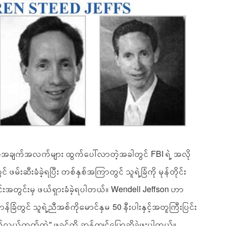
ိတ်အချက်အလက်များ ထွက်ပေါ်လာတဲ့အခါတွင် FBI ရဲ့ အလို
င် ဖမ်းဆီးခံခဲ့ရပြီး တစ်နှစ်အကြာတွင် သူရဲ့ခြံကို မုန်တိုင်း
င်းအတွင်းမှ ဖယ်ရှားခံခဲ့ရပါတယ်။ Wendell Jeffson ဟာ
ာန်ခြံတွင် သူရဲ့ညီအစ်ကိုမောင်နှမ 50 နီးပါးနှင့်အတူကြီးပြင်း
"ခြယ်လှယ်တတ်တဲ့" ဖခင်ကို ဆန့်ကျင်ပြောဆိုခဲ့ဖူးပါတယ်။