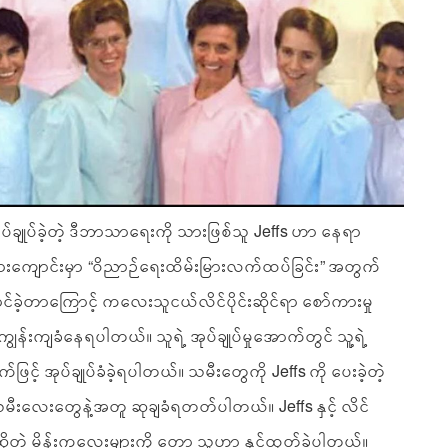
်ချုပ်ခဲ့တဲ့ ဒီဘာသာရေးကို သားဖြစ်သူ Jeffs ဟာ နေရာ
ားကျောင်းမှာ “ဝိညာဉ်ရေးထိမ်းမြားလက်ထပ်ခြင်း” အတွက်
ဲ့တာကြောင့် ကလေးသူငယ်လိင်ပိုင်းဆိုင်ရာ စော်ကားမှု
းကျခံနေရပါတယ်။ သူရဲ့ အုပ်ချုပ်မှုအောက်တွင် သူ့ရဲ့
်ဖြင့် အုပ်ချုပ်ခံခဲ့ရပါတယ်။ သမီးတွေကို Jeffs ကို ပေးခဲ့တဲ့
့သမီးလေးတွေနဲ့အတူ ဆုချခံရတတ်ပါတယ်။ Jeffs နှင့် လိင်
ုတဲ့ မိန်းကလေးများကို တော့ သူဟာ နှင်ထုတ်ခဲ့ပါတယ်။