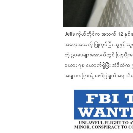
Jeffs ကိုယ်တိုင်က အသက် 12 နှ
အလေ့အထကို ပြုလုပ်ပြီး သူနှင့် သူ့ရ
တဲ့ ဥပဒေများအောက်တွင် ပြုစုပျိုးထ
မယား ၇၈ ယောက်ရှိပြီး အဲဒီထဲ
အများအပြားရဲ့ ဖော်ပြချက်အရ သ