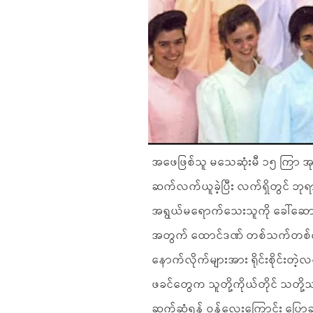
အဖေဖြစ်သူ မသေဆုံးမီ ၁၅ ကြာ အုပ
ဆက်လက်ယူခဲ့ပြီး လက်ရှိတွင် ဘုရ
အရွယ်မရောက်သေးသူကို ခေါ်ဆောင်ခ
အတွက် ထောင်ဒဏ် တစ်သက်တစ်ကျွန်
နောက်လိုက်များအား ရိုင်းစိုင်းတဲ့လက
ဖခင်တွေက သူတို့ကိုယ်တိုင် သတို
ဆက်ဆံရန် ဝန်လေးကြောင်း ပြောဆိ