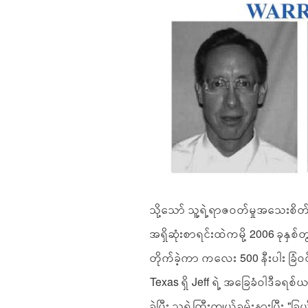
သို့သော် သူ့ရဲ့ရာဇဝတ်မှုအသေးစ
အရှိဆုံးစာရင်းထဲကမို့ 2006 ခုနှစ်တွ
တိုက်ခဲ့ကာ ကလေး 500 နီးပါး ခြံဝ
Texas ရှိ Jeff ရဲ့ အခြေခံဝါဒီခရစ်ယ
ခဲ့ပြီး သူရဲ့ကြီးကျယ်ခမ်းနားပြီး 