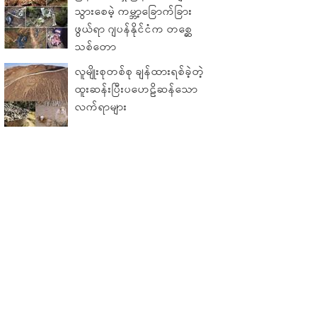
သွားစေမဲ့ ကမ္ဘာ့ခြောက်ခြား
ဖွယ်ရာ ဂျပန်နိုင်ငံက တစ္ဆေ
သစ်တော
လူမျိုးစုတစ်စု ချန်ထားရစ်ခဲ့တဲ့
ထူးဆန်းပြီးပဟေဠိဆန်သော
လက်ရာများ