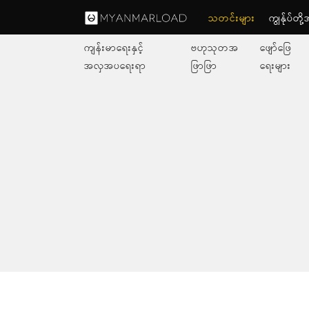
သတင်းများ
ကျွနု်ပ်တိ
ကျန်းမာရေးနှင့်
ဗဟုသုတအ
ဖျော်ဖြေ
အလှအပရေးရာ
ဖြာဖြာ
ရေးများ