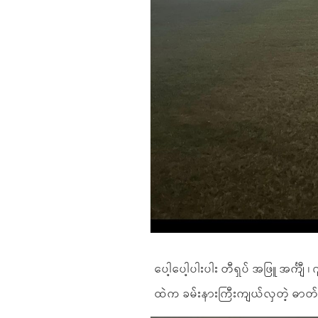
ပေါ့ပေါ့ပါးပါး တီရှပ် အဖြူ အင်္ကျ
ထဲက ခမ်းနားကြီးကျယ်လှတဲ့ ဓာတ