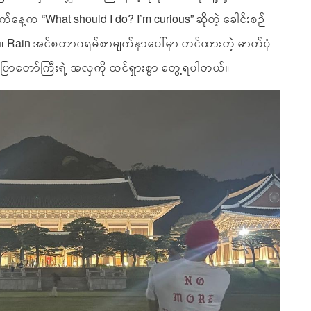
နေ့က “What should I do? I’m curious” ဆိုတဲ့ ခေါင်းစဉ်
Rain အင်စတာဂရမ်စာမျက်နှာပေါ်မှာ တင်ထားတဲ့ ဓာတ်ပုံ
ပြာတော်ကြီးရဲ့ အလှကို ထင်ရှားစွာ တွေ့ရပါတယ်။