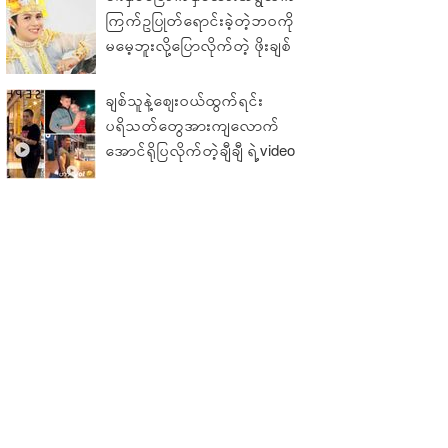
ကြက်ဥပြုတ်ရောင်းခဲ့တဲ့ဘဝကို
မမေ့ဘူးလို့ပြောလိုက်တဲ့ ဖိုးချစ်
ချစ်သူနဲ့ဈေးဝယ်ထွက်ရင်း
ပရိသတ်တွေအားကျလောက်
အောင်ရိုပြလိုက်တဲ့ချီချီ ရဲ့video