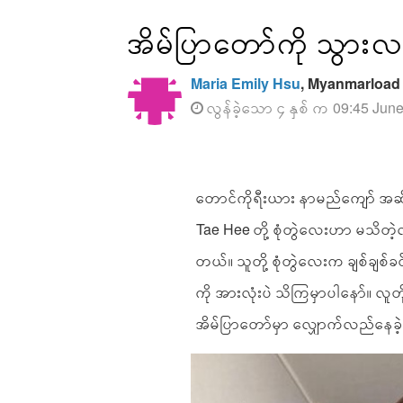
အိမ်ပြာတော်ကို သွားလ
Maria Emily Hsu
, Myanmarload
လွန်ခဲ့သော ၄ နှစ် က 09:45 Jun
တောင်ကိုရီးယား နာမည်ကျော် အဆို
Tae Hee တို့ စုံတွဲလေးဟာ မသိတဲ့
တယ်။ သူတို့ စုံတွဲလေးက ချစ်ချစ်ခ
ကို အားလုံးပဲ သိကြမှာပါနော်။ လ
အိမ်ပြာတော်မှာ လျှောက်လည်နေခ