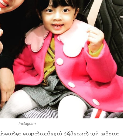
Instagram
ာတော်မှာ လျှောက်လည်နေတဲ့ ပုံရိပ်လေးကို သူ့ရဲ့ အင်စတာ