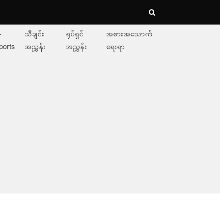
-
သီချင်း
ရုပ်ရှင်
အစားအသောက်
ports
အညွှန်း
အညွှန်း
ရေးရာ