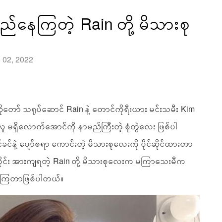
ည်နေကြတဲ့ Rain တို့ မိသားစု
e 02, 2022
တော် သရုပ်ဆောင် Rain နဲ့ တောင်ကိုရီးယား မင်းသမီး Kim
လူ မရှိလောက်အောင်ကို နာမည်ကြီးတဲ့ စုံတွဲလေး ဖြစ်ပါ
င်ခင်နဲ့ ပျော်စရာ ကောင်းတဲ့ မိသားစုလေးကို ပိုင်ဆိုင်ထားတာ
ူတိုင်း အားကျရတဲ့ Rain တို့ မိသားစုလေးက မကြာသေးမီက
ဲ့ကြတာဖြစ်ပါတယ်။