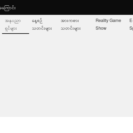
ု့အကြောင်း
အနုပညာ
နေ့စဉ်
အားကစား
Reality Game
E
ရှင်များ
သတင်းများ
သတင်းများ
Show
S