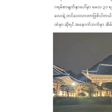
ဂရမ်စာမျက်နှာပေါ်မှာ မေလ ၃၁ ရက်
လေးနဲ့ တင်ပေးလာတာဖြစ်ပါတယ်။ 
ထဲမှာ ဆိုရင် အနောက်ဘက်မှာ အိမ်