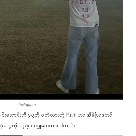
Instagram
ီ ၊ ဂျင်းဘောင်းဘီ ပွပွကို ဝတ်ထားတဲ့ Rain ဟာ အိမ်ပြာတော်
်ပုံတွေကိုလည်း ဝေမျှပေးထားပါတယ်။