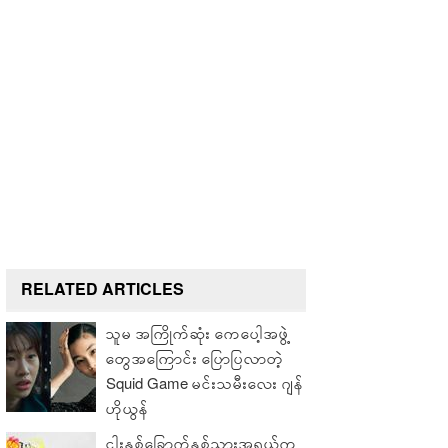
RELATED ARTICLES
သူမ အကြိုက်ဆုံး ကေပေါ့အဖွဲ့
တွေအကြောင်း ပြောပြလာတဲ့
Squid Game မင်းသမီးလေး ဂျန်
ဟိုယွန်
ငါးနှစ်ခြောက်နှစ်သားအရွယ်က