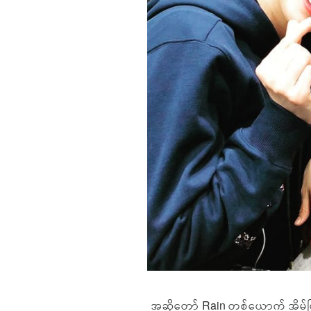
အဆိုတော် Rain တစ်ယောက် အိမ်ပြ