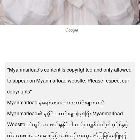
Google
"Myanmarload's content is copyrighted and only allowed
to appear on Myanmarload website. Please respect our
copyrights"
Myanmarload မှရေးသားသောသတင်းများသည်
Myanmarload၏ မူပိုင်သတင်းများဖြစ်ပြီး Myanmarload
Website ထဲတွင်သာ ဖတ်ရှုနိုင်ပါသည်။ ကျွန်ုပ်တို့၏ မူပိုင်ခွင့်
ကိုလေးစားသောအားဖြင့် တစ်ဆင့်ကူးယူဖော်ပြခြင်းမပြုရန်