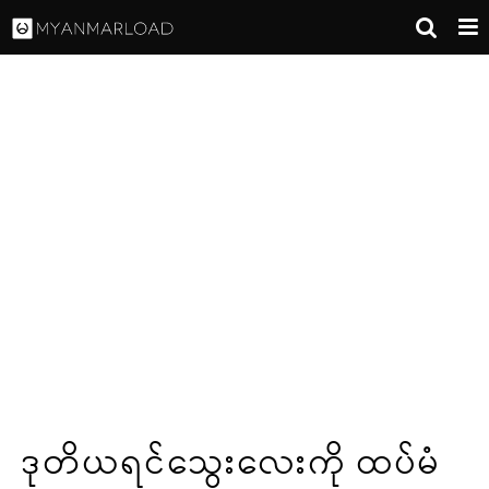
ဒုတိယရင်သွေးလေးကို ထပ်မံ