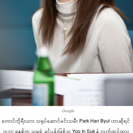
Google
တောင်ကိုရီးယား သရုပ်ဆောင်မင်းသမီး Park Han Byul ဟာဆိုရင်
၂၀၁၇ ခုနှစ်က သူမရဲ့ ခင်ပွန်းဖြစ်သူ Yoo In Suk နဲ့ လက်ထပ်ထား