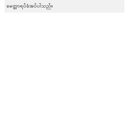
မေတ္တာရပ်ခံအပ်ပါသည်။