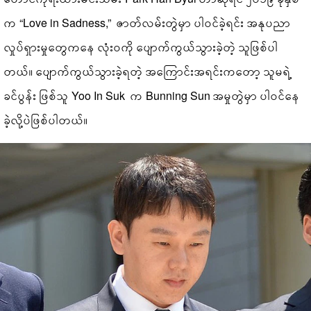
က “Love in Sadness,” ဇာတ်လမ်းတွဲမှာ ပါဝင်ခဲ့ရင်း အနုပညာ
လှုပ်ရှားမှုတွေကနေ လုံးဝကို ပျောက်ကွယ်သွားခဲ့တဲ့ သူဖြစ်ပါ
တယ်။ ပျောက်ကွယ်သွားခဲ့ရတဲ့ အကြောင်းအရင်းကတော့ သူမရဲ့
ခင်ပွန်း ဖြစ်သူ Yoo In Suk က Bunning Sun အမှုတွဲမှာ ပါဝင်နေ
ခဲ့လို့ပဲဖြစ်ပါတယ်။