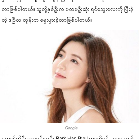
တာဖြစ်ပါတယ်။ သူတို့နှစ်ဦးက ပထမဦးဆုံး ရင်သွေးလေးကို ပြီးခဲ့
တဲ့ ဧပြီလ တုန်းက မွေးဖွားခဲ့တာဖြစ်ပါတယ်။
Google
တောင်ကိုရီးယားမင်းသမီး Park Han Byul ဟာဆိုရင် ၂၀၁၉ ခုနှစ်