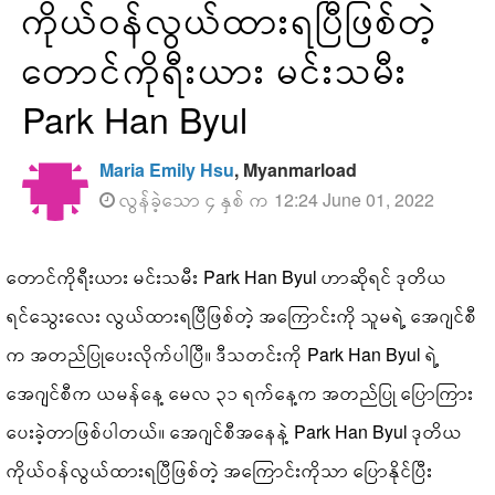
ကိုယ်ဝန်လွယ်ထားရပြီဖြစ်တဲ့
တောင်ကိုရီးယား မင်းသမီး
Park Han Byul
Maria Emily Hsu
, Myanmarload
လွန်ခဲ့သော ၄ နှစ် က 12:24 June 01, 2022
တောင်ကိုရီးယား မင်းသမီး Park Han Byul ဟာဆိုရင် ဒုတိယ
ရင်သွေးလေး လွယ်ထားရပြီဖြစ်တဲ့ အကြောင်းကို သူမရဲ့ အေဂျင်စီ
က အတည်ပြုပေးလိုက်ပါပြီ။ ဒီသတင်းကို Park Han Byul ရဲ့
အေဂျင်စီက ယမန်နေ့ မေလ ၃၁ ရက်နေ့က အတည်ပြု ပြောကြား
ပေးခဲ့တာဖြစ်ပါတယ်။ အေဂျင်စီအနေနဲ့ Park Han Byul ဒုတိယ
ကိုယ်ဝန်လွယ်ထားရပြီဖြစ်တဲ့ အကြောင်းကိုသာ ပြောနိုင်ပြီး