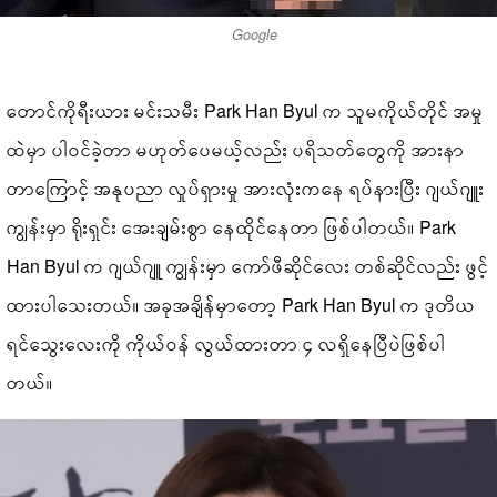
Google
တောင်ကိုရီးယား မင်းသမီး Park Han Byul က သူမကိုယ်တိုင် အမှု
ထဲမှာ ပါဝင်ခဲ့တာ မဟုတ်ပေမယ့်လည်း ပရိသတ်တွေကို အားနာ
တာကြောင့် အနုပညာ လှုပ်ရှားမှု အားလုံးကနေ ရပ်နားပြီး ဂျယ်ဂျူး
ကျွန်းမှာ ရိုးရှင်း အေးချမ်းစွာ နေထိုင်နေတာ ဖြစ်ပါတယ်။ Park
Han Byul က ဂျယ်ဂျူ ကျွန်းမှာ ကော်ဖီဆိုင်လေး တစ်ဆိုင်လည်း ဖွင့်
ထားပါသေးတယ်။ အခုအချိန်မှာတော့ Park Han Byul က ဒုတိယ
ရင်သွေးလေးကို ကိုယ်ဝန် လွယ်ထားတာ ၄ လရှိနေပြီပဲဖြစ်ပါ
တယ်။