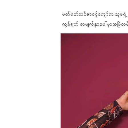
မတ်မတ်သင်ဇာဝင့်ကျော်က သူမရဲ့ တစ
ကွန်ရက် စာမျက်နှာပေါ်မှာအမြဲတမ