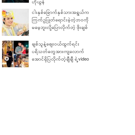
ဟိုယွန်
ငါးနှစ်ခြောက်နှစ်သားအရွယ်က
ကြက်ဥပြုတ်ရောင်းခဲ့တဲ့ဘဝကို
မမေ့ဘူးလို့ပြောလိုက်တဲ့ ဖိုးချစ်
ချစ်သူနဲ့ဈေးဝယ်ထွက်ရင်း
ပရိသတ်တွေအားကျလောက်
အောင်ရိုပြလိုက်တဲ့ချီချီ ရဲ့video