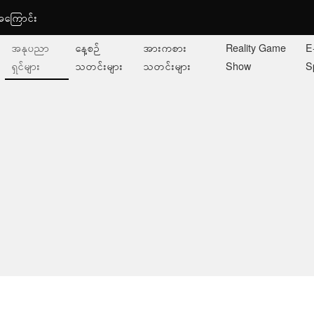
ု့အကြောင်း
အနုပညာ
နေ့စဉ်
အားကစား
Reality Game
E
ရှင်များ
သတင်းများ
သတင်းများ
Show
S