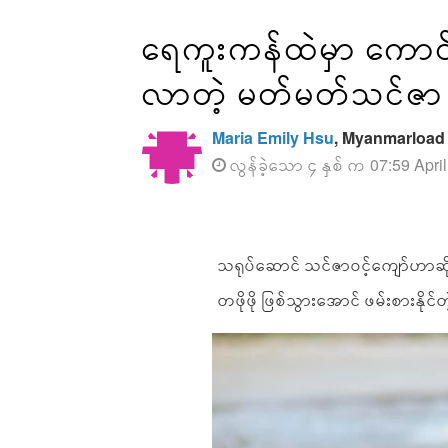
ရေကူးကန်ထဲမှာ ကောင်
လာတဲ့ မတ်မတ်သင်ဇာ
Maria Emily Hsu
, Myanmarload
လွန်ခဲ့သော ၄ နှစ် က 07:59 Apri
သရုပ်ဆောင် သင်ဇာဝင့်ကျော်ဟာဆိုရင
တဖိုဖို ဖြစ်သွားအောင် ဖမ်းစားနိုင