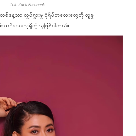
Thin Zar’s Facebook
်နေ့သာ လှုပ်ရှားမှု ပုံရိပ်ကလေးတွေကို လူမှု
်း တင်ပေးလေ့ရှိတဲ့ သူဖြစ်ပါတယ်။