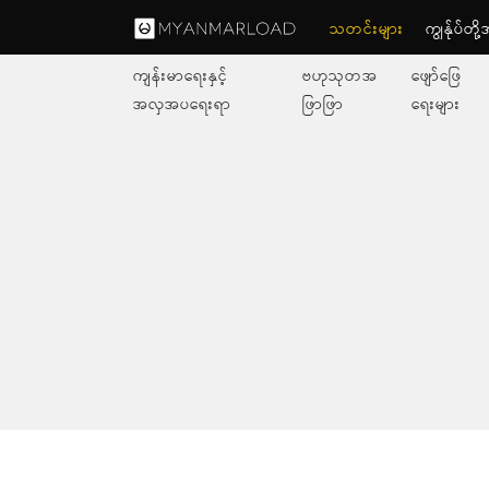
သတင်းများ
ကျွနု်ပ်တိ
ကျန်းမာရေးနှင့်
ဗဟုသုတအ
ဖျော်ဖြေ
အလှအပရေးရာ
ဖြာဖြာ
ရေးများ