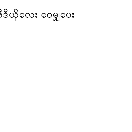
ဒီယိုလေး ဝေမျှပေး