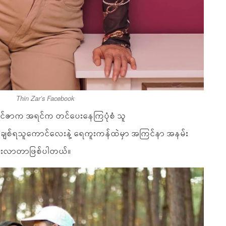
Thin Zar’s Facebook
င်ဇာက အရင်က တင်ပေးနေကြပုံစံ သူ
ျစ်ရသူကောင်လေးနဲ့ ရေကူးကန်ထဲမှာ အကြင်နာ အနမ်း
်ပေးလာတာဖြစ်ပါတယ်။