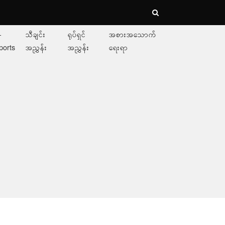
-
သီချင်း
ရုပ်ရှင်
အစားအသောက်
ports
အညွှန်း
အညွှန်း
ရေးရာ