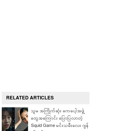
RELATED ARTICLES
သူမ အကြိုက်ဆုံး ကေပေါ့အဖွဲ့
တွေအကြောင်း ပြောပြလာတဲ့
Squid Game မင်းသမီးလေး ဂျန်