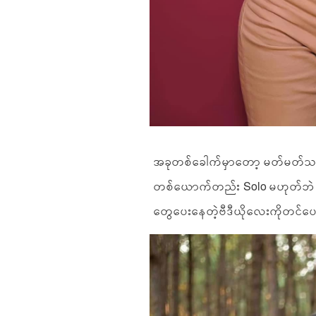
အခုတစ်ခေါက်မှာတော့ မတ်မတ်သ
တစ်ယောက်တည်း Solo မဟုတ်ဘဲ ခ
တွေပေးနေတဲ့ဗီဒီယိုလေးကိုတင