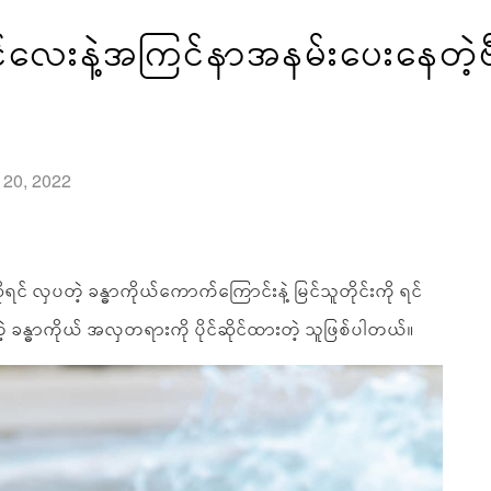
လေးနဲ့အကြင်နာအနမ်းပေးနေတဲ့ဗီ
l 20, 2022
် လှပတဲ့ ခန္ဓာကိုယ်ကောက်ကြောင်းနဲ့ မြင်သူတိုင်းကို ရင်
်တဲ့ ခန္ဓာကိုယ် အလှတရားကို ပိုင်ဆိုင်ထားတဲ့ သူဖြစ်ပါတယ်။