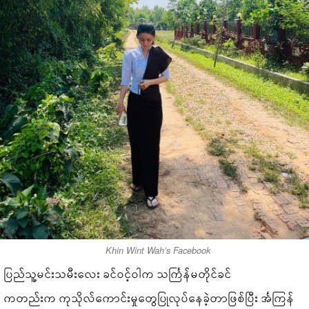
Khin Wint Wah’s Facebook
ပြည်သူ့မင်းသမီးလေး ခင်ဝင့်ဝါက သင်္ကြန်မတိုင်ခင်
ကတည်းက ကုသိုလ်ကောင်းမှုတွေပြုလုပ်နေခဲ့တာဖြစ်ပြီး င်္အကြန်