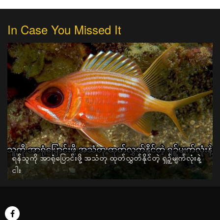
In Case You Missed It
ရန်သူကို အာရုံပြောင်းဖို့ အသံတု ထုတ်လွှတ်နိုင်တဲ့ ရှဉ့်မျက်လုံးနဲ့
ငါး