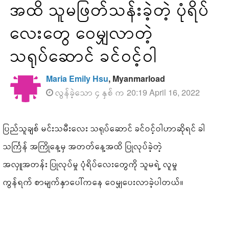
အထိ သူမဖြတ်သန်းခဲ့တဲ့ ပုံရိပ်
လေးတွေ ဝေမျှလာတဲ့
သရုပ်ဆောင် ခင်ဝင့်ဝါ
Maria Emily Hsu
, Myanmarload
လွန်ခဲ့သော ၄ နှစ် က 20:19 April 16, 2022
ပြည်သူချစ် မင်းသမီးလေး သရုပ်ဆောင် ခင်ဝင့်ဝါဟာဆိုရင် ခါ
သင်္ကြန် အကြိုနေ့မှ အတတ်နေ့အထိ ပြုလုပ်ခဲ့တဲ့
အလှူအတန်း ပြုလုပ်မှု ပုံရိပ်လေးတွေကို သူမရဲ့ လူမှု
ကွန်ရက် စာမျက်နှာပေါ်ကနေ ဝေမျှပေးလာခဲ့ပါတယ်။