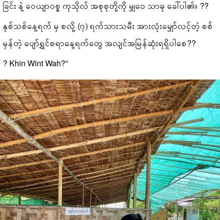
ခြင်း နဲ့ ဝေယျာဝစ္စ ကုသိုလ် အစုစုတို့ကို မျှဝေ သာဓု ခေါ်ပါ​၏။ ??
နှစ်သစ်နေ့ရက် မှ စလို့ (၇) ရက်သားသမီး အားလုံးမျှော်လင့်တဲ့ စစ်
မှန်တဲ့ ပျော်ရွှင်စရာနေ့ရက်တွေ အလျင်အမြန်ဆုံးရရှိပါစေ??
? Khin Wint Wah?”