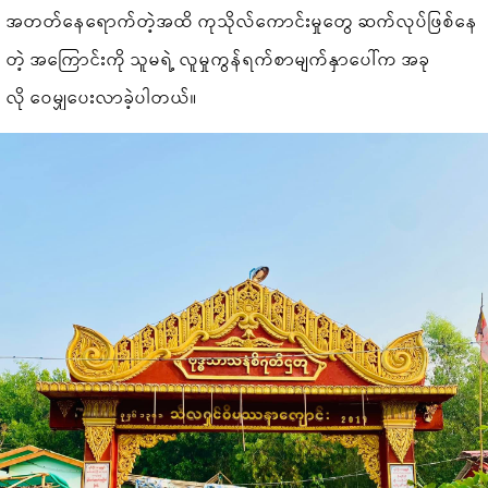
အတတ်နေရောက်တဲ့အထိ ကုသိုလ်ကောင်းမှုတွေ ဆက်လုပ်ဖြစ်နေ
တဲ့ အကြောင်းကို သူမရဲ့ လူမှုကွန်ရက်စာမျက်နှာပေါ်က အခု
လို ဝေမျှပေးလာခဲ့ပါတယ်။