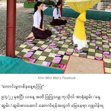
Khin Wint Wah’s Facebook
“ကောင်းမှုတစ်ခုနေ့စဉ်ပြု"
၉/၄/၂၂ မှစပြီး ယနေ့ အထိ ပြုပြုသမျှ ကုသိုလ် အာရုံဆွမ်း / နေ့
ဆွမ်း / ဆွမ်းစားဆောင် ဆောက်ရန်အတွက် မြေနေရာ လှူဒါန်းရ