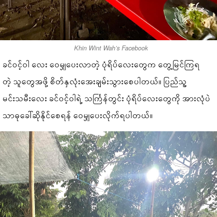
Khin Wint Wah’s Facebook
ခင်ဝင့်ဝါ လေး ဝေမျှပေးလာတဲ့ ပုံရိပ်လေးတွေက တွေ့မြင်ကြရ
တဲ့ သူတွေအဖို့ စိတ်နှလုံးအေးချမ်းသွားစေပါတယ်။ ပြည်သူ့
မင်းသမီးလေး ခင်ဝင့်ဝါရဲ့ သင်္ကြန်တွင်း ပုံရိပ်လေးတွေကို အားလုံပဲ
သာဓုခေါ်ဆိုနိုင်စေရန် ဝေမျှပေးလိုက်ရပါတယ်။