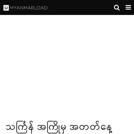
သင်္ကြန် အကြိုမှ အတတ်နေ့