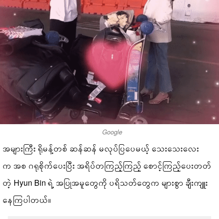
Google
အများကြီး ရိုမန့်တစ် ဆန်ဆန် မလုပ်ပြပေမယ့် သေးသေးလေး
က အစ ဂရုစိုက်ပေးပြီး အရိပ်တကြည့်ကြည့် စောင့်ကြည့်ပေးတတ်
တဲ့ Hyun Bin ရဲ့ အပြုအမူတွေကို ပရိသတ်တွေက များစွာ ချီးကျူး
နေကြပါတယ်။