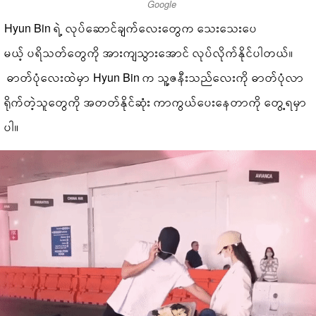
Google
Hyun Bin ရဲ့ လုပ်ဆောင်ချက်လေးတွေက သေးသေးပေ
မယ့် ပရိသတ်တွေကို အားကျသွားအောင် လုပ်လိုက်နိုင်ပါတယ်။
ဓာတ်ပုံလေးထဲမှာ Hyun Bin က သူ့ဇနီးသည်လေးကို ဓာတ်ပုံလာ
ရိုက်တဲ့သူတွေကို အတတ်နိုင်ဆုံး ကာကွယ်ပေးနေတာကို တွေ့ရမှာ
ပါ။