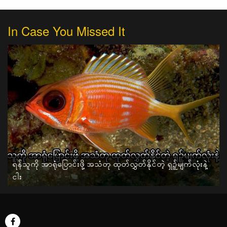
In Case You Missed It
ရန်သူကို အာရုံပြောင်းဖို့ အသံတု ထုတ်လွှတ်နိုင်တဲ့ ရှဉ့်မျက်လုံးနဲ့
ငါး