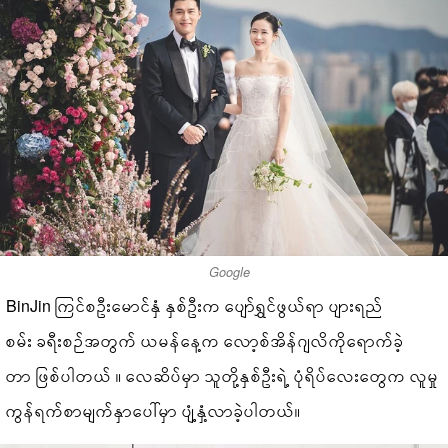
Google
BinJin ကြင်စဦးမောင်နှံ နှစ်ဦးက ပျော်ရွှင်ဖွယ်ရာ ပျားရည်
စမ်း ခရီးစဉ်အတွက် ယမန်နေ့က လော့စ်အိန်ဂျလိကိုရောက်ခဲ့
တာ ဖြစ်ပါတယ် ။ လေဆိပ်မှာ သူတို့နှစ်ဦးရဲ့ ပုံရိပ်လေးတွေက လူမှု
ကွန်ရက်စာမျက်နှာပေါ်မှာ ပျံ့နှံ့လာခဲ့ပါတယ်။