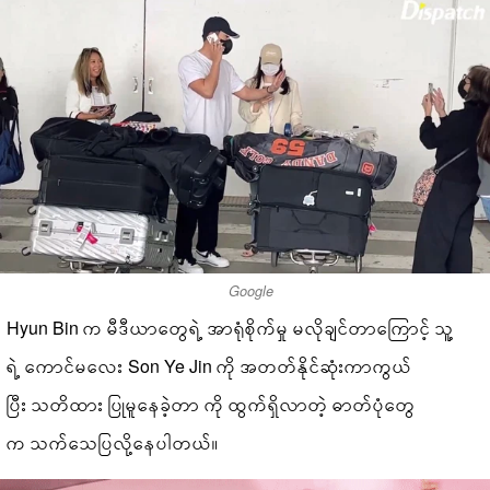
Google
Hyun Bin က မီဒီယာတွေရဲ့ အာရုံစိုက်မှု မလိုချင်တာကြောင့် သူ့
ရဲ့ ကောင်မလေး Son Ye Jin ကို အတတ်နိုင်ဆုံးကာကွယ်
ပြီး သတိထား ပြုမူနေခဲ့တာ ကို ထွက်ရှိလာတဲ့ ဓာတ်ပုံတွေ
က သက်သေပြလို့နေပါတယ်။