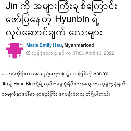
Jin ကို အများကြီးချစ်ကြောင်း
ဖော်ပြနေတဲ့ Hyunbin ရဲ့
လုပ်ဆောင်ချက် လေးများ
Maria Emily Hsu
, Myanmarload
လွန်ခဲ့သော ၄ နှစ် က 07:06 April 13, 2022
တောင်ကိုရီးယား နာမည်ကျော် စုံတွဲလေးဖြစ်တဲ့ Son Ye
Jin နဲ့ Hyun Bin တို့ရဲ့ လှုပ်ရှားမှု ပုံရိပ်လေးတွေဟာ လူမှုကွန်ရက်
စာမျက်နှာပေါ်မှာ နာမည်ကြီး ရေပန်းစားလျက်ရှိပါတယ်။