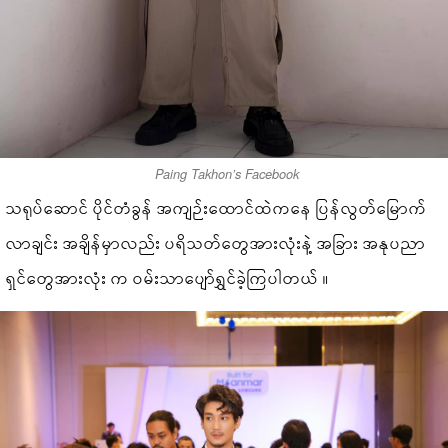
Paing Takhon’s Facebook
သရုပ်ဆောင် ပိုင်တံခွန် အကျဉ်းထောင်ထဲကနေ ပြန်လွတ်မြောက်
လာချင်း အချိန်မှာလည်း ပရိသတ်တွေအားလုံးနဲ့ အခြား အနုပညာ
ရှင်တွေအားလုံး က ဝမ်းသာပျော်ရွှင်ခဲ့ကြပါတယ် ။