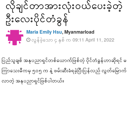
လိုချင်တာအားလုံးဝယ်ပေးခဲ့တဲ့
ဦးလေးပိုင်တံခွန်
Maria Emily Hsu
, Myanmarload
လွန်ခဲ့သော ၄ နှစ် က 09:11 April 11, 2022
ပြည်သူချစ် အနုပညာရှင်တစ်ယောက်ဖြစ်တဲ့ ပိုင်တံခွန်ဟာဆိုရင် မ
ကြာသေးမီကမှ ၅၀၅ က နဲ့ ဖမ်းဆီးခံရခဲ့ပြီးပြန်လည် လွတ်မြောက်
လာတဲ့ အနုပညာရှင်ဖြစ်ပါတယ်။