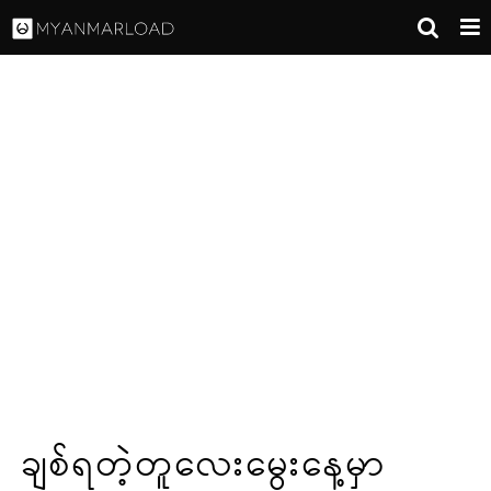
ချစ်ရတဲ့တူလေးမွေးနေ့မှာ