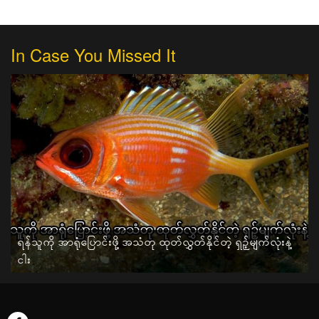
In Case You Missed It
ရန်သူကို အာရုံပြောင်းဖို့ အသံတု ထုတ်လွှတ်နိုင်တဲ့ ရှဉ့်မျက်လုံးနဲ့
ငါး