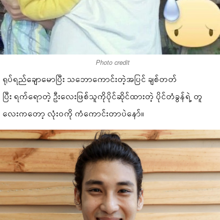
Photo credit
ရုပ်ရည်ချောမောပြီး သဘောကောင်းတဲ့အပြင် ချစ်တတ်
ပြီး ရက်ရောတဲ့ ဦးလေးဖြစ်သူကိုပိုင်ဆိုင်ထားတဲ့ ပိုင်တံခွန်ရဲ့ တူ
လေးကတော့ လုံးဝကို ကံကောင်းတာပဲနော်။