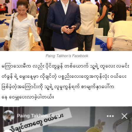
Paing Takhon’s Facebook
မကြာသေးမီက လည်း ပိုင်တွခွန် တစ်ယောက် သူ့ရဲ့ တူလေး လမင်း
တံခွန် ရဲ့ မွေးနေ့မှာ လိုချင်တဲ့ ပစ္စည်းလေးတွေအကုန်လုံး ဝယ်ပေး
ဖြစ်ခဲ့တဲ့အကြောင်းကို သူ့ရဲ့ လူမှုကွန်ရက် စာမျက်နှာပေါ်က
နေ ဝေမျှပေးလာခဲ့ပါတယ်။