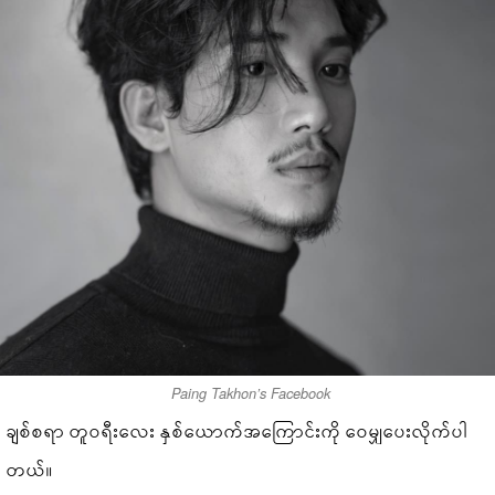
Paing Takhon’s Facebook
ချစ်စရာ တူဝရီးလေး နှစ်ယောက်အကြောင်းကို ဝေမျှပေးလိုက်ပါ
တယ်။