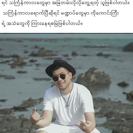
ရင် သင်္ကြန်ကာလတွေမှာ အမြဲတမ်းလိုလိုတွေ့ရတဲ့ သူဖြစ်ပါတယ်။
သင်္ကြန်ကာလရောက်ပြီဆိုရင် မဏ္ဍာပ်တွေမှာ ကိုကောင်းကြီး
ရဲ့ အသံတွေကို ကြားနေရစမြဲဖြစ်ပါတယ်။