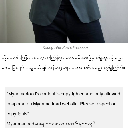
Kaung Htet Zaw’s Facebook
ကိုကောင်းကြီးကတော့ သင်္ကြန်မှာ ဘာအစီအစဉ်မှ မရှိဘူးလို့ ပြော
နေပါပြီနော် .. သူငယ်ချင်းတို့တွေရော .. ဘာအစီအစဉ်တွေရှိကြလဲ။
"Myanmarload's content is copyrighted and only allowed
to appear on Myanmarload website. Please respect our
copyrights"
Myanmarload မှရေးသားသောသတင်းများသည်