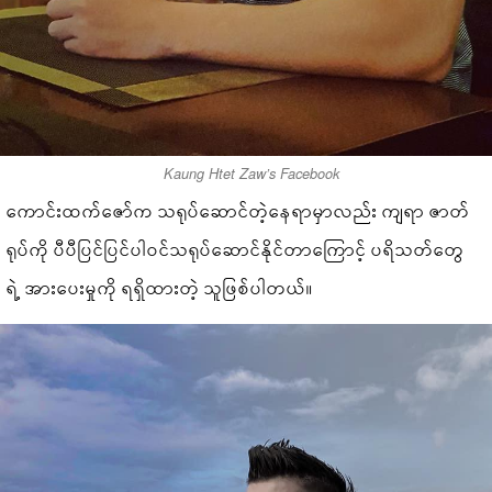
Kaung Htet Zaw’s Facebook
ကောင်းထက်ဇော်က သရုပ်ဆောင်တဲ့နေရာမှာလည်း ကျရာ ဇာတ်
ရုပ်ကို ပီပီပြင်ပြင်ပါဝင်သရုပ်ဆောင်နိုင်တာကြောင့် ပရိသတ်တွေ
ရဲ့ အားပေးမှုကို ရရှိထားတဲ့ သူဖြစ်ပါတယ်။