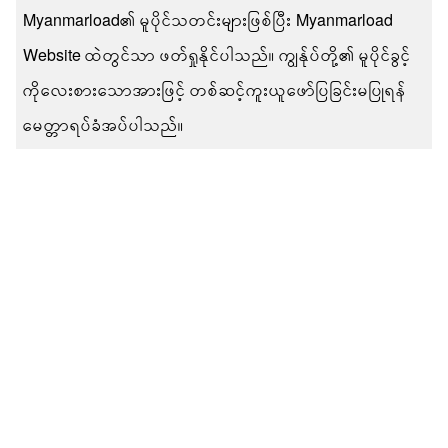
Myanmarload၏ မူပိုင်သတင်းများဖြစ်ပြီး Myanmarload
Website ထဲတွင်သာ ဖတ်ရှုနိုင်ပါသည်။ ကျွန်ုပ်တို့၏ မူပိုင်ခွင့်
ကိုလေးစားသောအားဖြင့် တစ်ဆင့်ကူးယူဖော်ပြခြင်းမပြုရန်
မေတ္တာရပ်ခံအပ်ပါသည်။