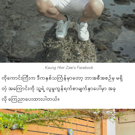
Kaung Htet Zaw’s Facebook
ကိုကောင်းကြီးက ဒီကနှစ်သင်္ကြန်မှာတော့ ဘာအစီအစဉ်မှ မရှိ
တဲ့ အကြောင်းကို သူ့ရဲ့ လူမှုကွန်ရက်စာမျက်နှာပေါ်မှာ အခု
လို ကြေညာပေးထားပါတယ်။