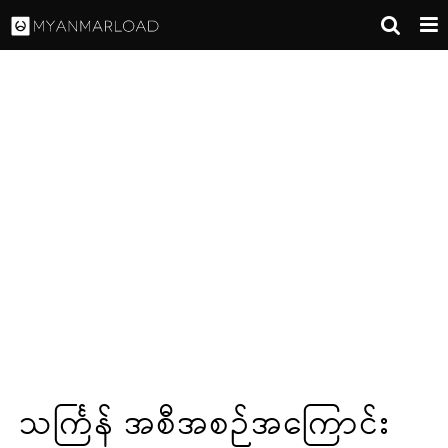
သင်္ကြန် အစီအစဉ်အကြောင်း