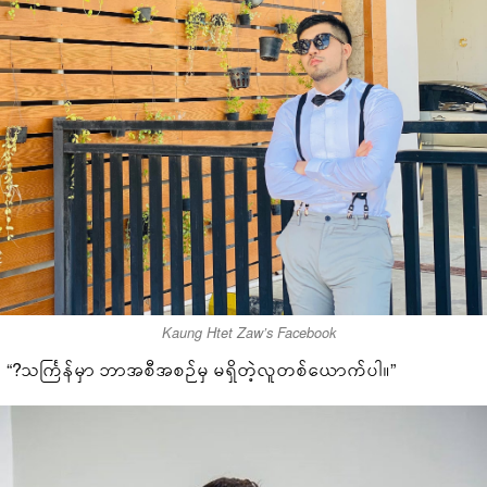
Kaung Htet Zaw’s Facebook
“?သင်္ကြန်မှာ ဘာအစီအစဉ်မှ မရှိတဲ့လူတစ်ယောက်ပါ။”