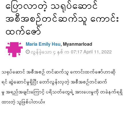
ပြောလာတဲ့ သရုပ်ဆောင်
အစီအစဉ်တင်ဆက်သူ ကောင်း
ထက်ဇော်
Maria Emily Hsu
, Myanmarload
လွန်ခဲ့သော ၄ နှစ် က 07:17 April 11, 2022
သရုပ်ဆောင် အစီအစဉ် တင်ဆက်သူ ကောင်းထက်ဇော်ဟာဆို
ရင် ဆွဲဆောင်မှုရှိပြီး တော်လွန်းလှတဲ့ အစီအစဉ်တင်ဆက်
မှု အရည်အချင်းကြောင့် ပရိသတ်တွေရဲ့ အားပေးမှုကို တခဲနက်ရရှိ
ထားတဲ့ သူဖြစ်ပါတယ်။