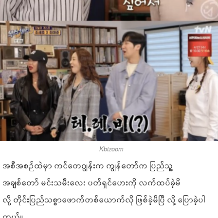
Kbizoom
အစီအစဉ်ထဲမှာ ကင်တေဂျွန်းက ကျွန်တော်က ပြည်သူ့
အချစ်တော် မင်းသမီးလေး ပတ်ရှင်ဟေးကို လက်ထပ်ခဲ့မိ
လို့ တိုင်းပြည်သစ္စာဖောက်တစ်ယောက်လို ဖြစ်ခဲ့မိပြီ လို့ ပြောခဲ့ပါ
တယ်။