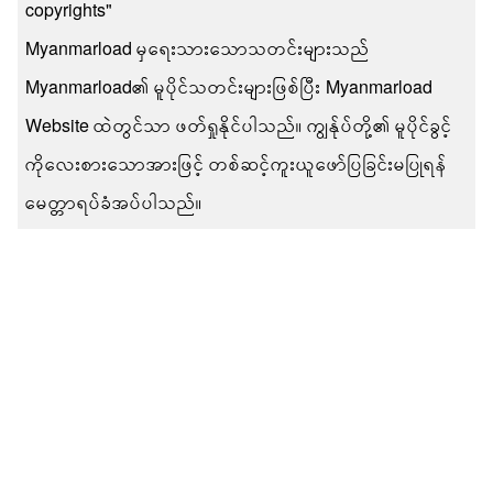
copyrights"
Myanmarload မှရေးသားသောသတင်းများသည်
Myanmarload၏ မူပိုင်သတင်းများဖြစ်ပြီး Myanmarload
Website ထဲတွင်သာ ဖတ်ရှုနိုင်ပါသည်။ ကျွန်ုပ်တို့၏ မူပိုင်ခွင့်
ကိုလေးစားသောအားဖြင့် တစ်ဆင့်ကူးယူဖော်ပြခြင်းမပြုရန်
မေတ္တာရပ်ခံအပ်ပါသည်။