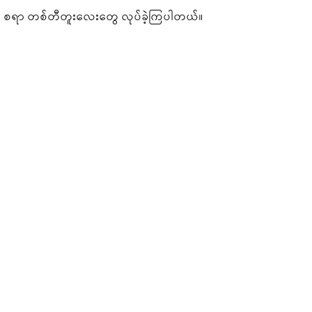
စရာ တစ်တီတူးလေးတွေ လုပ်ခဲ့ကြပါတယ်။