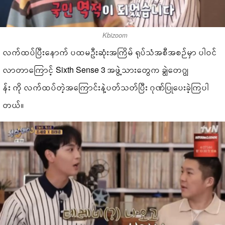
Kbizoom
လက်ထပ်ပြီးနောက် ပထမဦးဆုံးအကြိမ် ရုပ်သံအစီအစဉ်မှာ ပါဝင်
လာတာကြောင့် Sixth Sense 3 အဖွဲ့သားတွေက ချွဲတေဂျွ
န်း ကို လက်ထပ်တဲ့အကြောင်းနဲ့ပတ်သတ်ပြီး ဂုဏ်ပြုပေးခဲ့ကြပါ
တယ်။