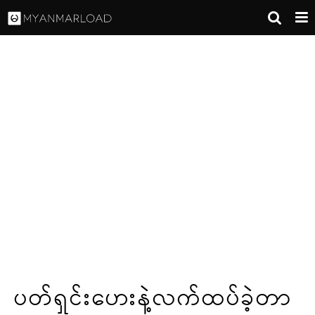
ပတ်ရှင်းဟေးနဲ့လက်ထပ်ခဲ့တာ