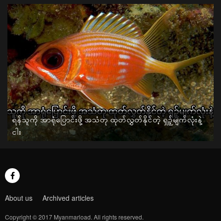
ရန်သူကို အာရုံပြောင်းဖို့ အသံတု ထုတ်လွှတ်နိုင်တဲ့ ရှဉ့်မျက်လုံးနဲ့
ငါး
About us
Archived articles
Copyright © 2017 Myanmarload. All rights reserved.