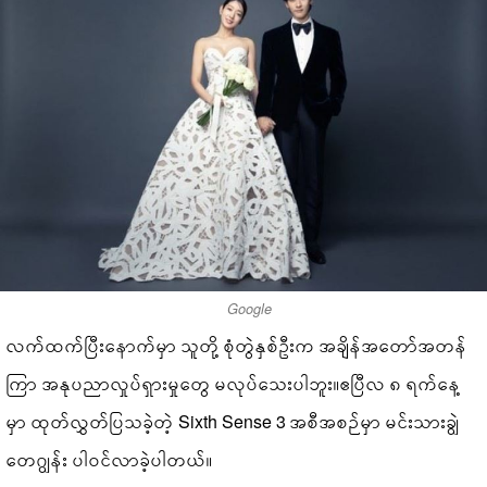
Google
လက်ထက်ပြီးနောက်မှာ သူတို့ စုံတွဲနှစ်ဦးက အချိန်အတော်အတန်
ကြာ အနုပညာလှုပ်ရှားမှုတွေ မလုပ်သေးပါဘူး။ဧပြီလ ၈ ရက်နေ့
မှာ ထုတ်လွှတ်ပြသခဲ့တဲ့ Sixth Sense 3 အစီအစဉ်မှာ မင်းသားချွဲ
တေဂျွန်း ပါဝင်လာခဲ့ပါတယ်။