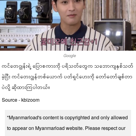
Google
ကင်တေဂျွန်းရဲ့ ပြောစကားကို ပရိသတ်တွေက သဘောကျနှစ်သတ်
ခဲ့ပြီး ကင်တေးဂျွန်တစ်ယောက် ပတ်ရှင်ဟေးကို တော်တော်ချစ်တာ
ပဲလို့ ဆိုထားကြပါတယ်။
Source - kbizoom
"Myanmarload's content is copyrighted and only allowed
to appear on Myanmarload website. Please respect our