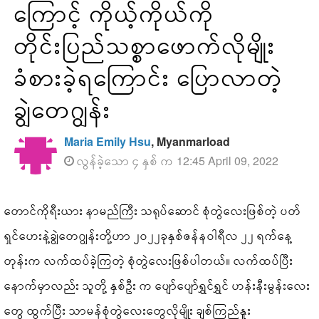
ကြောင့် ကိုယ့်ကိုယ်ကို
တိုင်းပြည်သစ္စာဖောက်လိုမျိုး
ခံစားခဲ့ရကြောင်း ပြောလာတဲ့
ချွဲတေဂျွန်း
Maria Emily Hsu
, Myanmarload
လွန်ခဲ့သော ၄ နှစ် က 12:45 April 09, 2022
တောင်ကိုရီးယား နာမည်ကြီး သရုပ်ဆောင် စုံတွဲလေးဖြစ်တဲ့ ပတ်
ရှင်ဟေးနဲ့ချွဲတေဂျွန်းတို့ဟာ ၂၀၂၂ခုနှစ်ဇန်နဝါရီလ ၂၂ ရက်နေ့
တုန်းက လက်ထပ်ခဲ့ကြတဲ့ စုံတွဲလေးဖြစ်ပါတယ်။ လက်ထပ်ပြီး
နောက်မှာလည်း သူတို့ နှစ်ဦး က ပျော်ပျော်ရွှင်ရွှင် ဟန်းနီးမွန်းလေး
တွေ ထွက်ပြီး သာမန်စုံတွဲလေးတွေလိုမျိုး ချစ်ကြည်နူး