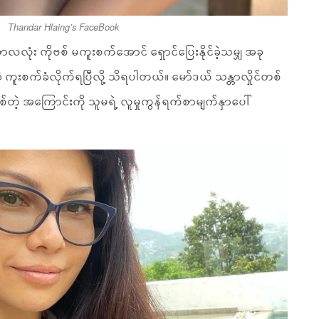
Thandar Hlaing’s FaceBook
လလုံး ကိုဗစ် မကူးစက်အောင် ရှောင်ပြေးနိုင်ခဲ့သမျှ အခု
ဘဲ ကူးစက်ခံလိုက်ရပြီလို့ သိရပါတယ်။ မော်ဒယ် သန္တာလှိုင်တစ်
တဲ့ အကြောင်းကို သူမရဲ့ လူမှုကွန်ရက်စာမျက်နှာပေါ်