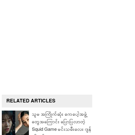
RELATED ARTICLES
သူမ အကြိုက်ဆုံး ကေပေါ့အဖွဲ့
တွေအကြောင်း ပြောပြလာတဲ့
Squid Game မင်းသမီးလေး ဂျန်