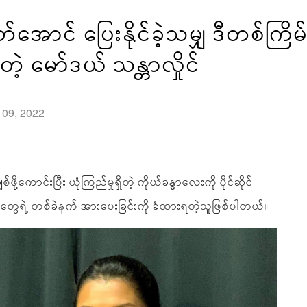
ာင် ပြေးနိုင်ခဲ့သမျှ ဒီတစ်ကြိမ်တော
့ မော်ဒယ် သန္တာလှိုင်
l 09, 2022
်ဖို့ကောင်းပြီး ယုံကြည်မှုရှိတဲ့ ကိုယ်ခန္ဓာလေးကို ပိုင်ဆိုင်
တွေရဲ့ တစ်ခဲနက် အားပေးခြင်းကို ခံထားရတဲ့သူဖြစ်ပါတယ်။