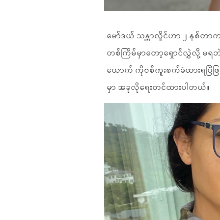
မော်ဒယ် သန္တာလှိုင်ဟာ ၂ နှစ်တာကာ
တစ်ကြိမ်မှာတော့ရှောင်လွှဲလို့ မရ
ယောက် ကိုဗစ်ကူးစက်ခံထားရပြီဖြစ်
မှာ အခုလိုရေးတင်ထားပါတယ်။