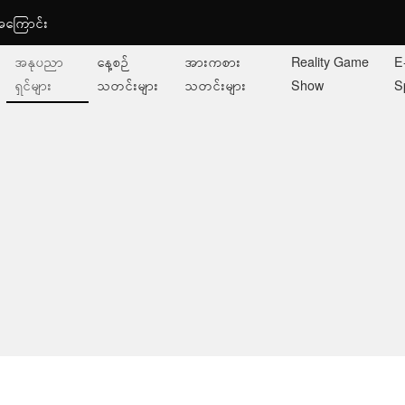
ု့အကြောင်း
အနုပညာ
နေ့စဉ်
အားကစား
Reality Game
E
ရှင်များ
သတင်းများ
သတင်းများ
Show
S