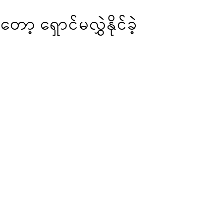
့ ရှောင်မလွှဲနိုင်ခဲ့