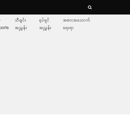
-
သီချင်း
ရုပ်ရှင်
အစားအသောက်
ports
အညွှန်း
အညွှန်း
ရေးရာ