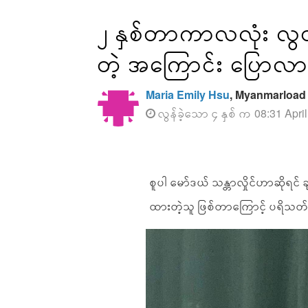
၂ နှစ်တာကာလလုံး လွတ်အေ
တဲ့ အကြောင်း ပြောလာတဲ
Maria Emily Hsu
, Myanmarload
လွန်ခဲ့သော ၄ နှစ် က 08:31 Apri
စူပါ မော်ဒယ် သန္တာလှိုင်ဟာဆိုရင် ချစ
ထားတဲ့သူ ဖြစ်တာကြောင့် ပရိသတ်