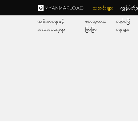
သတင်းများ
ကျွနု်ပ်တိ
ကျန်းမာရေးနှင့်
ဗဟုသုတအ
ဖျော်ဖြေ
အလှအပရေးရာ
ဖြာဖြာ
ရေးများ