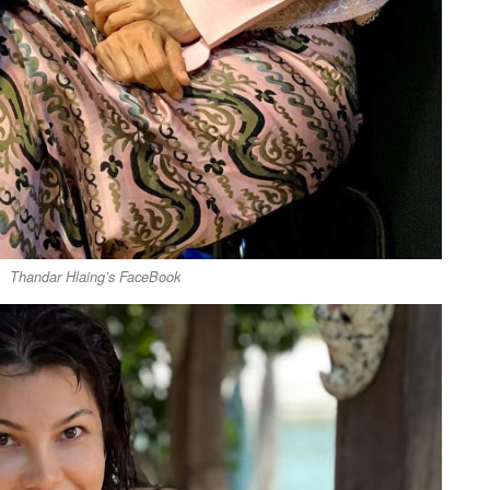
Thandar Hlaing’s FaceBook