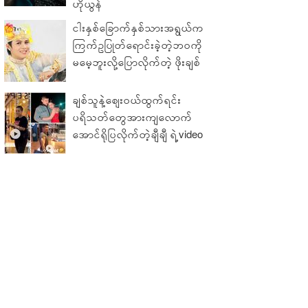
ဟိုယွန်
ငါးနှစ်ခြောက်နှစ်သားအရွယ်က
ကြက်ဥပြုတ်ရောင်းခဲ့တဲ့ဘဝကို
မမေ့ဘူးလို့ပြောလိုက်တဲ့ ဖိုးချစ်
ချစ်သူနဲ့ဈေးဝယ်ထွက်ရင်း
ပရိသတ်တွေအားကျလောက်
အောင်ရိုပြလိုက်တဲ့ချီချီ ရဲ့video