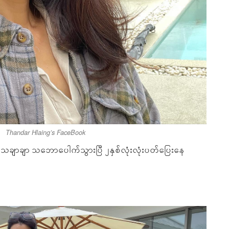
Thandar Hlaing’s FaceBook
ေချာချာ သဘောပေါက်သွားပြီ ၂နှစ်လုံးလုံးပတ်ပြေးနေ
ီ