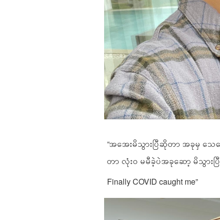
“အအေးမိသွားပြီဆိုတာ အခုမှ သေသ
တာ လုံးဝ မမီခဲ့ပဲအခုဆော့ မိသွားပြ
Finally COVID caught me”