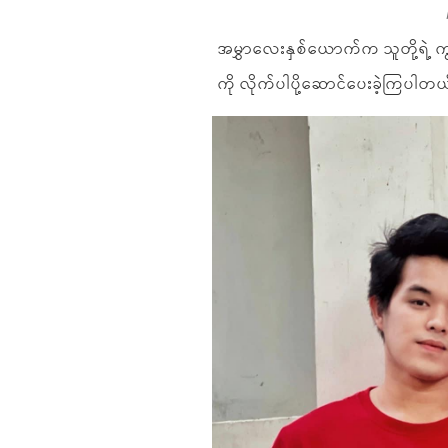
အမွှာလေးနှစ်ယောက်က သူတို့ရဲ့ ကွ
ကို လိုက်ပါပို့ဆောင်ပေးခဲ့ကြပါတ