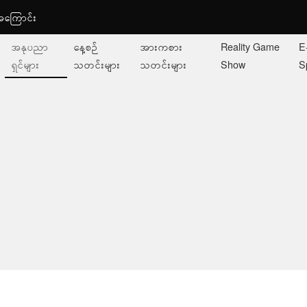
ု့အကြောင်း
အနုပညာ
နေ့စဉ်
အားကစား
Reality Game
E
ရှင်များ
သတင်းများ
သတင်းများ
Show
S