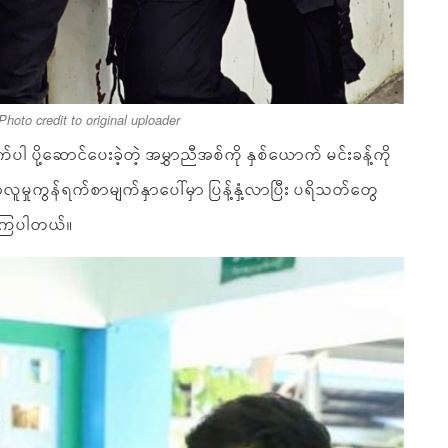
Photo credit to original uploader
က်ပါ ပို့ဆောင်ပေးခဲ့တဲ့ အမွှာညီအစ်ကို နှစ်ယောက် မင်းခန့်ကို
ေဟာလူမှုကွန်ရက်စာမျက်နှာပေါ်မှာ ပြန့်နှံ့လာပြီး ပရိသတ်တွေ
နေကြပါတယ်။