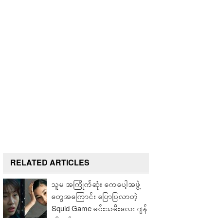
RELATED ARTICLES
သူမ အကြိုက်ဆုံး ကေပေါ့အဖွဲ့
တွေအကြောင်း ပြောပြလာတဲ့
Squid Game မင်းသမီးလေး ဂျန်