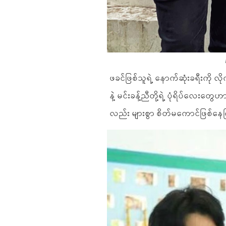
ဖခင်ဖြစ်သူရဲ့ နောက်ဆုံးခရီးကို လို
နဲ့ မင်းခန့်ညီတို့ရဲ့ ပုံရိပ်လေးတွ
လည်း များစွာ စိတ်မကောင်ဖြစ်