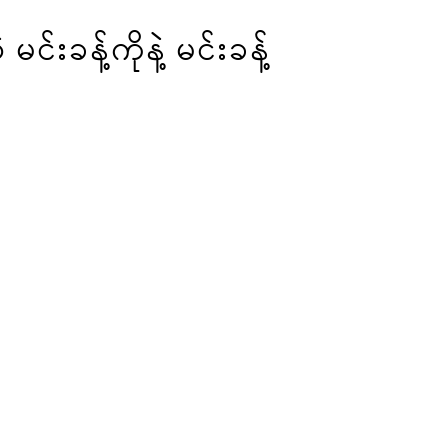
်းခန့်ကိုနဲ့ မင်းခန့်