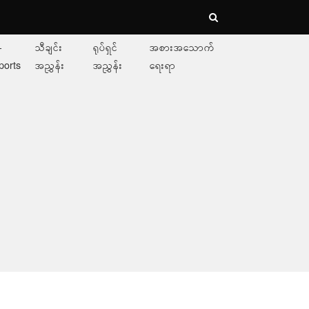
-
သီချင်း
ရုပ်ရှင်
အစားအသောက်
ports
အညွှန်း
အညွှန်း
ရေးရာ