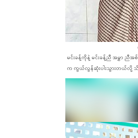
မင်းခန့်ကိုနဲ့ မင်းခန့်ညီ အမွှာ 
က ကွယ်လွန်ဆုံးပါးသွားတယ်လို့