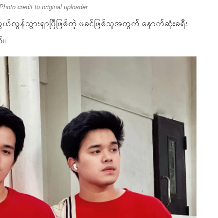
Photo credit to original uploader
ယ်လွန်သွားရှာပြီဖြစ်တဲ့ ဖခင်ဖြစ်သူအတွက် နောက်ဆုံးခရီး
ယ်။