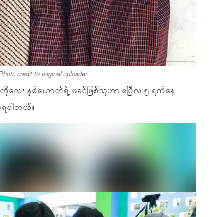
Photo credit to original uploader
ညီအစ်ကိုလေး နှစ်ယောက်ရဲ့ ဖခင်ဖြစ်သူဟာ ဧပြီလ ၅ ရက်နေ့
 သိရပါတယ်။