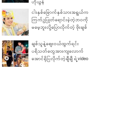
ဟိုယွန်
ငါးနှစ်ခြောက်နှစ်သားအရွယ်က
ကြက်ဥပြုတ်ရောင်းခဲ့တဲ့ဘဝကို
မမေ့ဘူးလို့ပြောလိုက်တဲ့ ဖိုးချစ်
ချစ်သူနဲ့ဈေးဝယ်ထွက်ရင်း
ပရိသတ်တွေအားကျလောက်
အောင်ရိုပြလိုက်တဲ့ချီချီ ရဲ့video