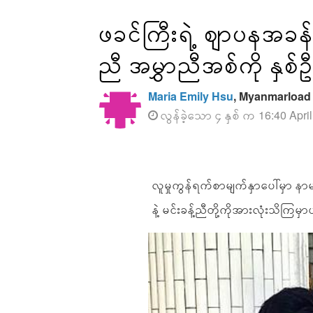
ဖခင်ကြီးရဲ့ စျာပနအခန်းအ
ညီ အမွှာညီအစ်ကို နှစ်ဦ
Maria Emily Hsu
, Myanmarload
လွန်ခဲ့သော ၄ နှစ် က 16:40 Apri
လူမှုကွန်ရက်စာမျက်နှာပေါ်မှာ နာမ
နဲ့ မင်းခန့်ညီတို့ကိုအားလုံးသိကြမှ