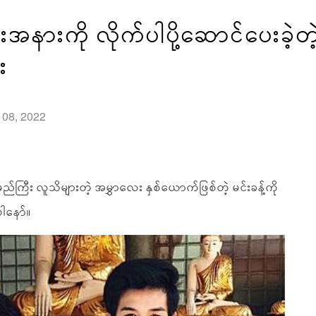
နားကို လိုက်ပါပို့ဆောင်ပေးခဲ့တဲ့ မင
း
l 08, 2022
ည်ကြီး လူသိများတဲ့ အမွှာလေး နှစ်ယောက်ဖြစ်တဲ့ မင်းခန့်ကို
ာပါနော်။