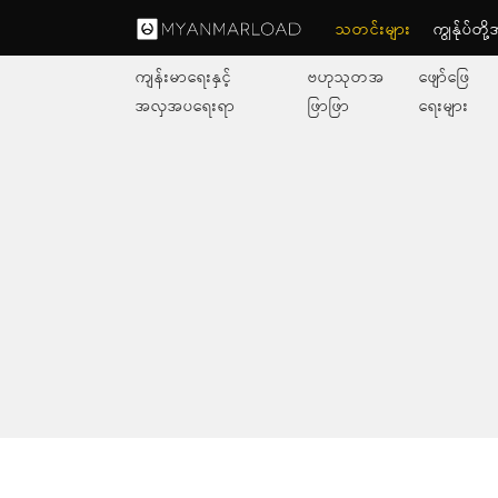
သတင်းများ
ကျွနု်ပ်တိ
ကျန်းမာရေးနှင့်
ဗဟုသုတအ
ဖျော်ဖြေ
အလှအပရေးရာ
ဖြာဖြာ
ရေးများ