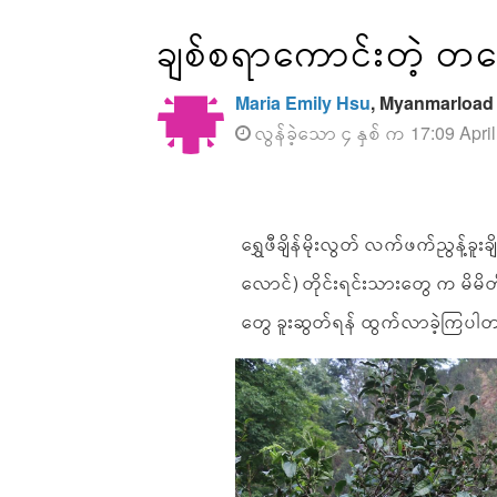
ချစ်စရာကောင်းတဲ့ တအော
Maria Emily Hsu
, Myanmarload
လွန်ခဲ့သော ၄ နှစ် က 17:09 Apri
ရွှေဖီချိန်မိုးလွတ် လက်ဖက်ညွန့်ခ
လောင်) တိုင်းရင်းသားတွေ က မိမ
တွေ ခူးဆွတ်ရန် ထွက်လာခဲ့ကြပါ