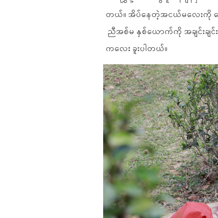
တယ်။ အိပ်နေတဲ့အငယ်မလေးကို စေ
ညီအစ်မ နှစ်ယောက်ကို အချင်းချင်
ကလေး ခူးပါတယ်။