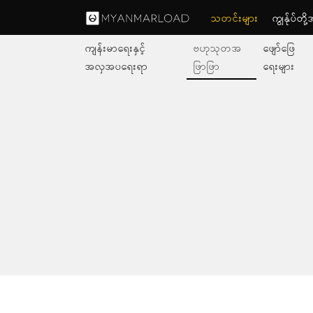
သတင်းများ
ကျွနု်ပ်တိ
ကျန်းမာရေးနှင့်
ဗဟုသုတအ
ဖျော်ဖြေ
အလှအပရေးရာ
ဖြာဖြာ
ရေးများ