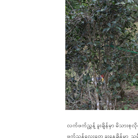
လက်ဖက်ညွှန့် ခူးချိန်မှာ မိသားစု
ဖက်ညွှန့်လေးတွေ ခူးနေချိန်မှာ