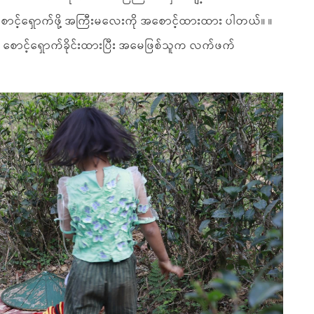
ာင့်ရှောက်ဖို့ အကြီးမလေးကို အစောင့်ထားထား ပါတယ်။ ။
း စောင့်ရှောက်ခိုင်းထားပြီး အမေဖြစ်သူက လက်ဖက်