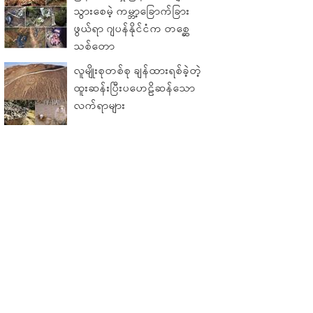
သွားစေမဲ့ ကမ္ဘာ့ခြောက်ခြား
ဖွယ်ရာ ဂျပန်နိုင်ငံက တစ္ဆေ
သစ်တော
လူမျိုးစုတစ်စု ချန်ထားရစ်ခဲ့တဲ့
ထူးဆန်းပြီးပဟေဠိဆန်သော
လက်ရာများ