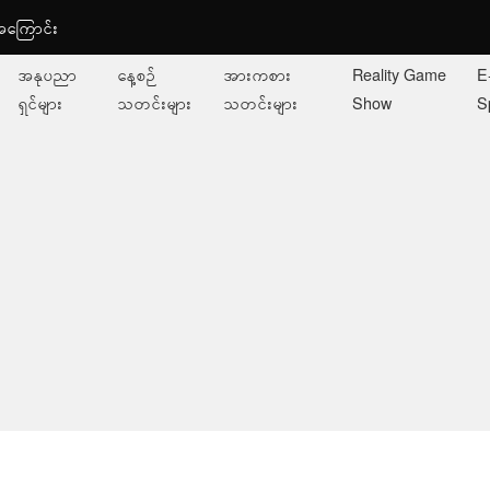
ု့အကြောင်း
အနုပညာ
နေ့စဉ်
အားကစား
Reality Game
E
ရှင်များ
သတင်းများ
သတင်းများ
Show
S