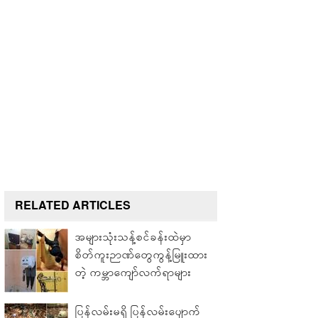
RELATED ARTICLES
အများသုံးသန့်စင်ခန်းထဲမှာ
စိတ်ကူးဉာဏ်တွေကွန့်မြူးထား
တဲ့ ကမ္ဘာကျော်လက်ရာများ
ပြန်လမ်းမရှိ ပြန်လမ်းပျောက်