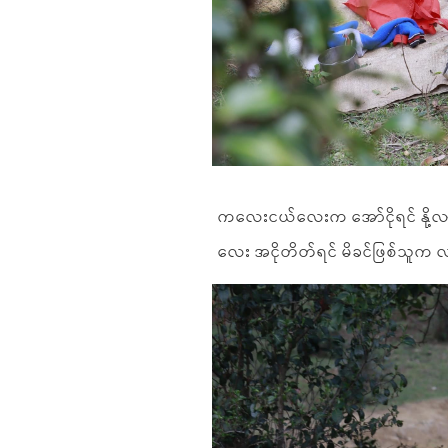
ကလေးငယ်လေးက အော်ငိုရင် နို့
လေး အငိုတိတ်ရင် မိခင်ဖြစ်သူက