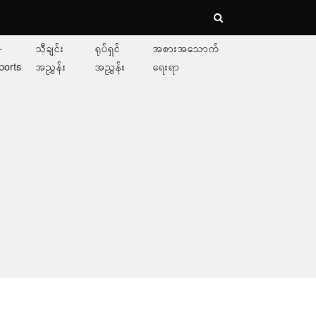
-
သီချင်း
ရုပ်ရှင်
အစားအသောက်
ports
အညွှန်း
အညွှန်း
ရေးရာ