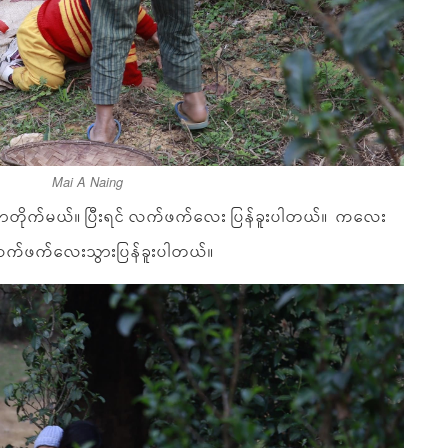
Mai A Naing
လာတိုက်မယ်။ ပြီးရင် လက်ဖက်လေး ပြန်ခူးပါတယ်။ ကလေး
 လက်ဖက်လေးသွားပြန်ခူးပါတယ်။