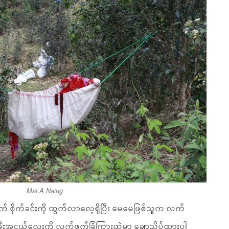
Mai A Naing
လိုက် စိုက်ခင်းကို ထွက်လာလေ့ရှိပြီး မေမေဖြစ်သူက လက်
 သမီးအငယ်လေးကို လက်ဖက်ခြံကြားထဲမှာ ချော့သိပ်ထားပါ