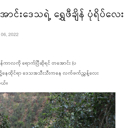
င်းဒေသရဲ့ ရွှေဖီချိန် ပုံရိပ်လေး
l 06, 2022
ူးချိန်ကာလကို ရောက်ပြီဆိုရင် တအောင်း (ပ
ိတို့နေထိုင်ရာ ဒေသအသီးသီးကနေ လက်ဖက်ညွှန့်လေး
တယ်။