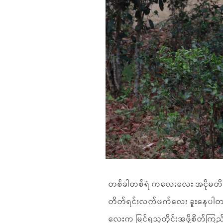
တစ်ခါတစ်ရံ ကလေးလေး အငိုမတိတ် 
တိတ်ရင်းလက်ဖက်လေး ခူးနေပါတယ်။
လေးက မြင်ရသူတိုင်းအဖို့စိတ်က